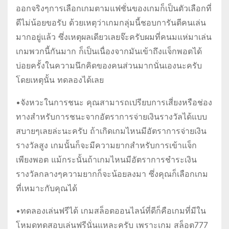
ออกจริงๆการเลือกเกมตามแฟชั่นของเกมก็เป็นตัวเลือกที่
ดีไม่น้อยขอรับ ด้วยเหตุว่าเกมกลุ่มนี้ชอบการันตีคนเล่น
มากอยู่แล้ว ซึ่งเหตุผลเดียวเลยจ๊ะครับผมที่คนมแห่มาเล่น
เกมพวกนี้กันมาก ก็เป็นเนื่องจากมันเข้าถึงแจ็กพอตได้
บ่อยครั้งในความนึกคิดของคนส่วนมากนั่นเองนะครับ
โดยเหตุนั้น ทดลองได้เลย
•จังหวะในการชนะ คุณสามารถเปรียบการเสี่ยงหรือช่อง
ทางสำหรับการชนะจากอัตราการจ่ายเงินรางวัลได้แบบ
สบายๆเลยล่ะนะครับ ถ้าเกิดเกมไหนมีอัตราการจ่ายเงิน
รางวัลสูง เกมนั้นก็จะมีความยากสำหรับการเข้าแจ็ก
เพียงพอต แม้กระนั้นถ้าเกมไหนมีอัตราการชำระเงิน
รางวัลกลางๆความยากก็จะน้อยลงมา ซึ่งคุณก็เลือกเกม
ที่เหมาะกับคุณได้
•ทดลองเล่นฟรีได้ เกมสล็อตออนไลน์ที่ดีก็คือเกมที่มีใน
โหมดทดสอบเล่นฟรีนั่นแหละครับ เพราะเกม สล็อต777