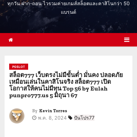
ทุกวัน ฝาก-ถอน ไวรวมค่ายเกมส์สล็อตและคาสิโนกว่า 50
แบรนด์
PGSLOT
สล็อต777 เว็บตรงไม่มีขั้นต่ำ มั่นคง ปลอดภัย
เหมือนเล่นในคาสิโนจริง สล็อต777 เปิด
โอกาสให้คนไม่มีทุน Top 56 by Eulah
punpro777.us 5 มิถุนา 67
By
Kevin Torres
พ.ค. 8, 2024
ปันโปร77