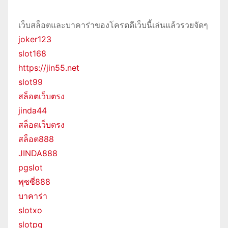
เว็บสล็อตและบาคาร่าของโครตดีเว็บนี้เล่นแล้วรวยจัดๆ
joker123
slot168
https://jin55.net
slot99
สล็อตเว็บตรง
jinda44
สล็อตเว็บตรง
สล็อต888
JINDA888
pgslot
พุซซี่888
บาคาร่า
slotxo
slotpg