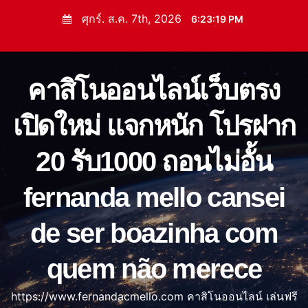
S
ศุกร์. ส.ค. 7th, 2026
6:23:20 PM
k
i
p
คาสิโนออนไลน์เว็บตรง
t
o
เปิดใหม่ แจกหนัก โปรฝาก
c
o
20 รับ1000 ถอนไม่อั้น
n
t
fernanda mello cansei
e
n
de ser boazinha com
t
quem não merece
https://www.fernandacmello.com คาสิโนออนไลน์ เล่นฟรี