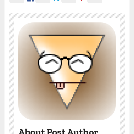
About Post Author