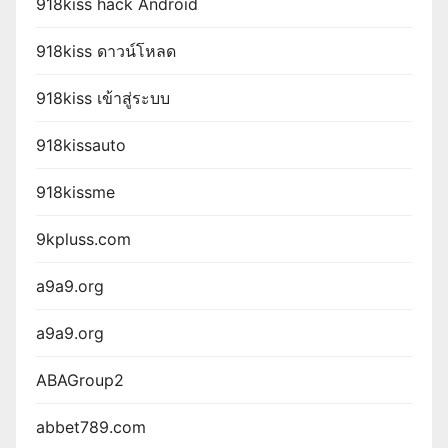
918kiss hack Android
918kiss ดาวน์โหลด
918kiss เข้าสู่ระบบ
918kissauto
918kissme
9kpluss.com
a9a9.org
a9a9.org
ABAGroup2
abbet789.com