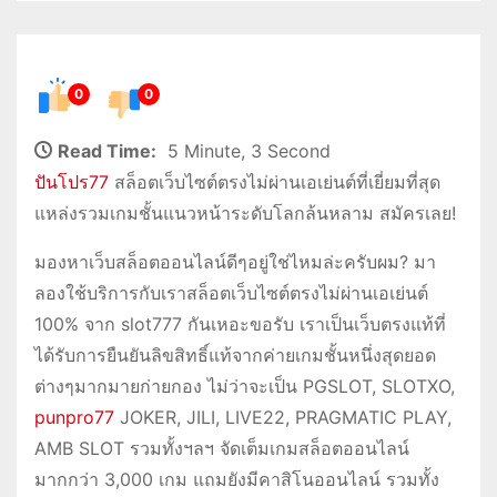
0
0
Read Time:
5 Minute, 3 Second
ปันโปร77
สล็อตเว็บไซต์ตรงไม่ผ่านเอเย่นต์ที่เยี่ยมที่สุด
แหล่งรวมเกมชั้นแนวหน้าระดับโลกล้นหลาม สมัครเลย!
มองหาเว็บสล็อตออนไลน์ดีๆอยู่ใช่ไหมล่ะครับผม? มา
ลองใช้บริการกับเราสล็อตเว็บไซต์ตรงไม่ผ่านเอเย่นต์
100% จาก slot777 กันเหอะขอรับ เราเป็นเว็บตรงแท้ที่
ได้รับการยืนยันลิขสิทธิ์แท้จากค่ายเกมชั้นหนึ่งสุดยอด
ต่างๆมากมายก่ายกอง ไม่ว่าจะเป็น PGSLOT, SLOTXO,
punpro77
JOKER, JILI, LIVE22, PRAGMATIC PLAY,
AMB SLOT รวมทั้งฯลฯ จัดเต็มเกมสล็อตออนไลน์
มากกว่า 3,000 เกม แถมยังมีคาสิโนออนไลน์ รวมทั้ง