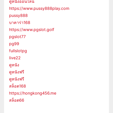
ดูหนังออนไลน์
https://www.pussy888play.com
pussy888
บาคาร่า168
https://www.pgslot.golf
pgslot77
pg99
fullslotpg
live22
ดูหนัง
ดูหนังฟรี
ดูหนังฟรี
สล็อต168
https://hongkong456.me
สล็อต66