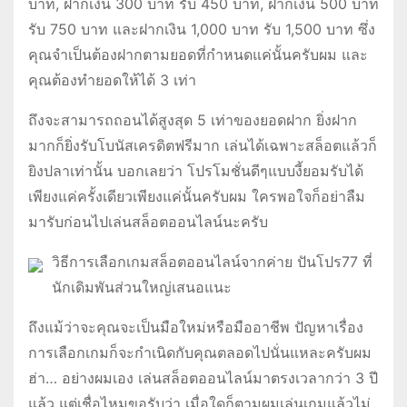
บาท, ฝากเงิน 300 บาท รับ 450 บาท, ฝากเงิน 500 บาท
รับ 750 บาท และฝากเงิน 1,000 บาท รับ 1,500 บาท ซึ่ง
คุณจำเป็นต้องฝากตามยอดที่กำหนดแค่นั้นครับผม และ
คุณต้องทำยอดให้ได้ 3 เท่า
ถึงจะสามารถถอนได้สูงสุด 5 เท่าของยอดฝาก ยิ่งฝาก
มากก็ยิ่งรับโบนัสเครดิตฟรีมาก เล่นได้เฉพาะสล็อตแล้วก็
ยิงปลาเท่านั้น บอกเลยว่า โปรโมชั่นดีๆแบบงี้ยอมรับได้
เพียงแค่ครั้งเดียวเพียงแค่นั้นครับผม ใครพอใจก็อย่าลืม
มารับก่อนไปเล่นสล็อตออนไลน์นะครับ
วิธีการเลือกเกมสล็อตออนไลน์จากค่าย ปันโปร77 ที่
นักเดิมพันส่วนใหญ่เสนอแนะ
ถึงแม้ว่าจะคุณจะเป็นมือใหม่หรือมืออาชีพ ปัญหาเรื่อง
การเลือกเกมก็จะกำเนิดกับคุณตลอดไปนั่นแหละครับผม
ฮ่า… อย่างผมเอง เล่นสล็อตออนไลน์มาตรงเวลากว่า 3 ปี
แล้ว แต่เชื่อไหมขอรับว่า เมื่อใดก็ตามผมเล่นเกมแล้วไม่