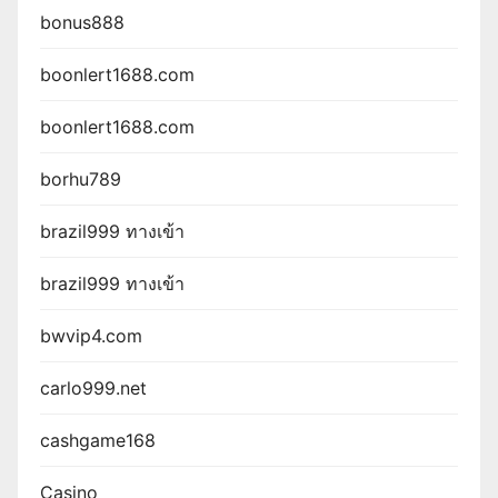
bonus888
boonlert1688.com
boonlert1688.com
borhu789
brazil999 ทางเข้า
brazil999 ทางเข้า
bwvip4.com
carlo999.net
cashgame168
Casino