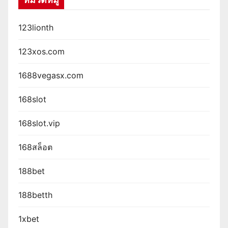
หมวดหมู่
123lionth
123xos.com
1688vegasx.com
168slot
168slot.vip
168สล็อต
188bet
188betth
1xbet