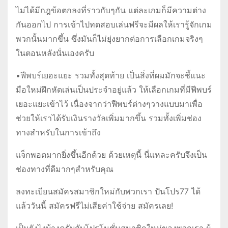
ไม่ได้มีกฎข้อตกลงที่ราวกับๆกัน แต่ละเกมก็มีความต่าง
กันออกไป การเข้าไปทดสอบเล่นฟรีจะมีผลให้เรารู้จักเกม
พวกนั้นมากขึ้น ซึ่งมันก็ไม่ยุ่งยากต่อการเลือกเกมจริงๆ
ในตอนหลังนั่นเองครับ
•ฟีพบร์เยอะแยะ รวมทั้งสุดท้าย เป็นสิ่งที่ผมมักจะชี้แนะ
มือใหม่ฝึกหัดเล่นเป็นประจำอยู่แล้ว ให้เลือกเกมที่มีฟีพบร์
เยอะแยะเข้าไว้ เนื่องจากว่าฟีพบร์ต่างๆวางแบบมาเพื่อ
ช่วยให้เราได้รับเงินรางวัลเพิ่มมากขึ้น รวมทั้งเพิ่มช่อง
ทางสำหรับในการเข้าถึง
แจ็กพอตมากยิ่งขึ้นอีกด้วย ด้วยเหตุนี้ นี่แหละครับจึงเป็น
ช่องทางที่ดีมากๆสำหรับคุณ
ลงทะเบียนสมัครสมาชิกใหม่กับพวกเรา ปันโปร77 ได้
แล้ววันนี้ สมัครฟรีไม่เสียค่าใช้จ่าย สมัครเลย!