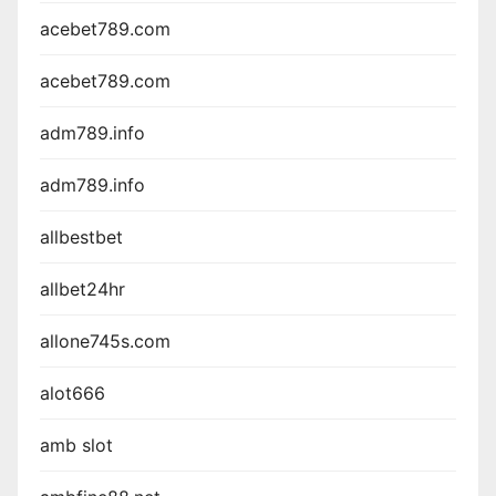
acebet789.com
acebet789.com
adm789.info
adm789.info
allbestbet
allbet24hr
allone745s.com
alot666
amb slot