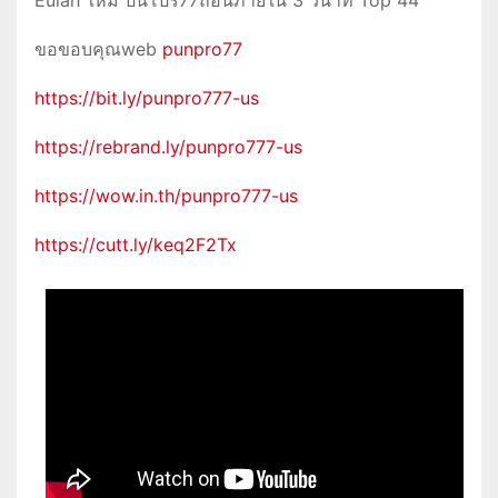
Eulah ใหม่ ปันโปร77ถอนภายใน 3 วินาที Top 44
ขอขอบคุณweb
punpro77
https://bit.ly/punpro777-us
https://rebrand.ly/punpro777-us
https://wow.in.th/punpro777-us
https://cutt.ly/keq2F2Tx