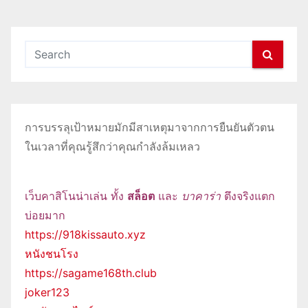
การบรรลุเป้าหมายมักมีสาเหตุมาจากการยืนยันตัวตน
ในเวลาที่คุณรู้สึกว่าคุณกำลังล้มเหลว
เว็บคาสิโนน่าเล่น ทั้ง
สล็อต
และ
บาคาร่า
ตึงจริงแตก
บ่อยมาก
https://918kissauto.xyz
หนังชนโรง
https://sagame168th.club
joker123