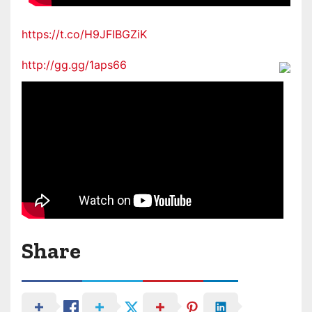
https://t.co/H9JFIBGZiK
http://gg.gg/1aps66
Share