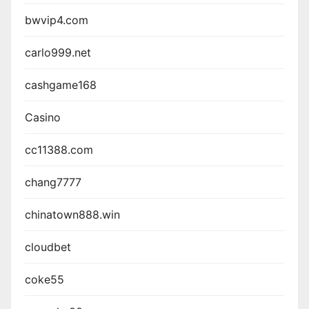
bwvip4.com
carlo999.net
cashgame168
Casino
cc11388.com
chang7777
chinatown888.win
cloudbet
coke55