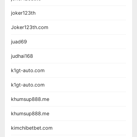
joker123th
Joker123th.com
juad69
judhai168
k1gt-auto.com
k1gt-auto.com
khumsup888.me
khumsup888.me
kimchibetbet.com