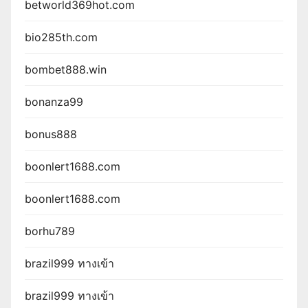
betworld369hot.com
bio285th.com
bombet888.win
bonanza99
bonus888
boonlert1688.com
boonlert1688.com
borhu789
brazil999 ทางเข้า
brazil999 ทางเข้า