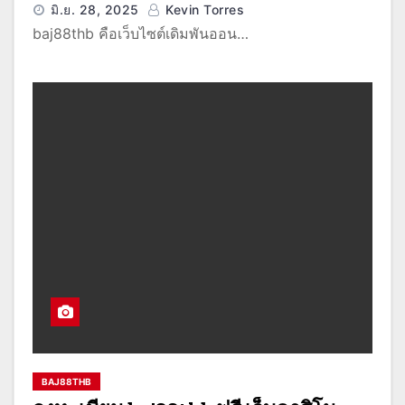
Top 79 by Flora
มิ.ย. 28, 2025
Kevin Torres
baj88thb คือเว็บไซต์เดิมพันออน…
BAJ88THB