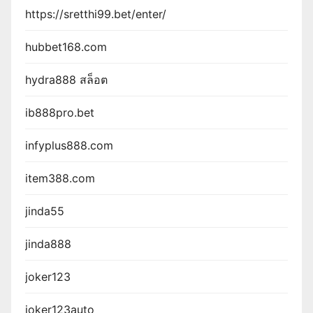
https://sretthi99.bet/enter/
hubbet168.com
hydra888 สล็อต
ib888pro.bet
infyplus888.com
item388.com
jinda55
jinda888
joker123
joker123auto