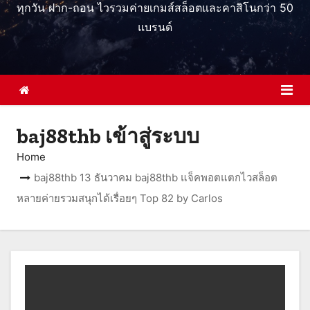
ทุกวัน ฝาก-ถอน ไวรวมค่ายเกมส์สล็อตและคาสิโนกว่า 50
แบรนด์
baj88thb เข้าสู่ระบบ
Home
baj88thb 13 ธันวาคม baj88thb แจ็คพอตแตกไวสล็อต
หลายค่ายรวมสนุกได้เรื่อยๆ Top 82 by Carlos