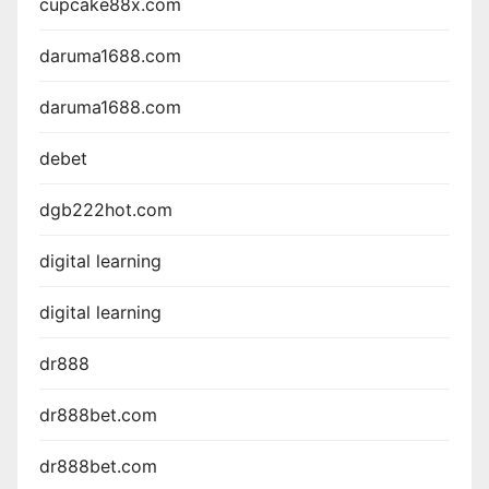
cupcake88x.com
daruma1688.com
daruma1688.com
debet
dgb222hot.com
digital learning
digital learning
dr888
dr888bet.com
dr888bet.com