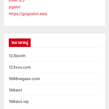
joker123
pgslot
https://gogoslot.asia
หมวดหมู่
123lionth
123xos.com
1688vegasx.com
168slot
168slot.vip