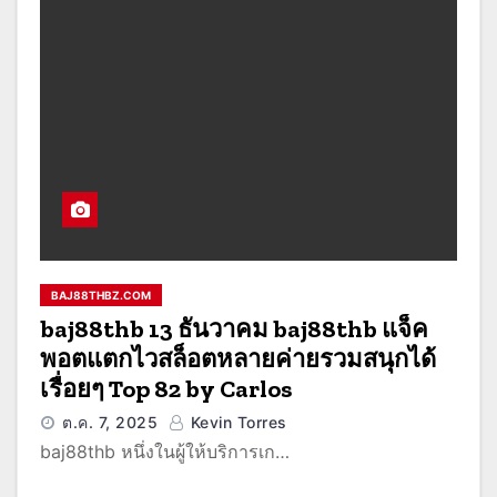
BAJ88THBZ.COM
baj88thb 13 ธันวาคม baj88thb แจ็ค
พอตแตกไวสล็อตหลายค่ายรวมสนุกได้
เรื่อยๆ Top 82 by Carlos
ต.ค. 7, 2025
Kevin Torres
baj88thb หนึ่งในผู้ให้บริการเก…