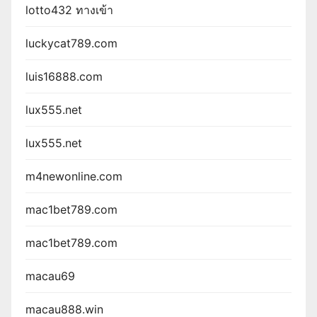
lotto432 ทางเข้า
luckycat789.com
luis16888.com
lux555.net
lux555.net
m4newonline.com
mac1bet789.com
mac1bet789.com
macau69
macau888.win