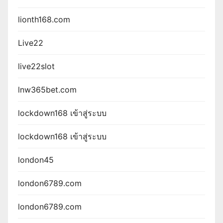
lionth168.com
Live22
live22slot
lnw365bet.com
lockdown168 เข้าสู่ระบบ
lockdown168 เข้าสู่ระบบ
london45
london6789.com
london6789.com