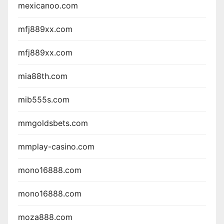
mexicanoo.com
mfj889xx.com
mfj889xx.com
mia88th.com
mib555s.com
mmgoldsbets.com
mmplay-casino.com
mono16888.com
mono16888.com
moza888.com