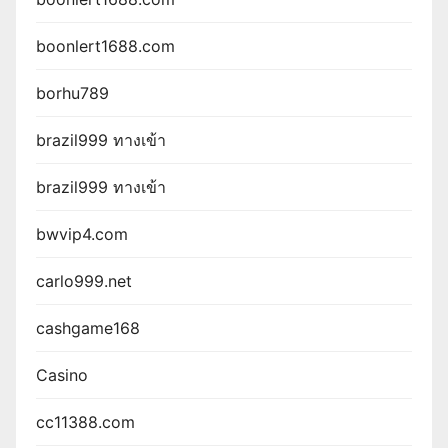
boonlert1688.com
borhu789
brazil999 ทางเข้า
brazil999 ทางเข้า
bwvip4.com
carlo999.net
cashgame168
Casino
cc11388.com