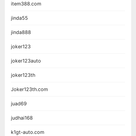
item388.com
jinda55
jinda888
joker123
joker123auto
joker123th
Joker123th.com
juad69
judhai168
k1gt-auto.com