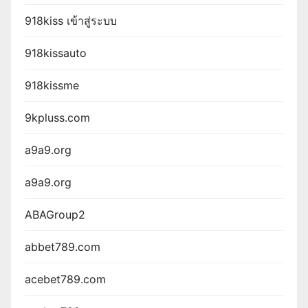
918kiss เข้าสู่ระบบ
918kissauto
918kissme
9kpluss.com
a9a9.org
a9a9.org
ABAGroup2
abbet789.com
acebet789.com