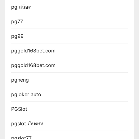
pg สล็อต
pg77
pg99
pggold168bet.com
pggold168bet.com
pgheng
pgjoker auto
PGSlot
pgslot เว็บตรง
pgslot77