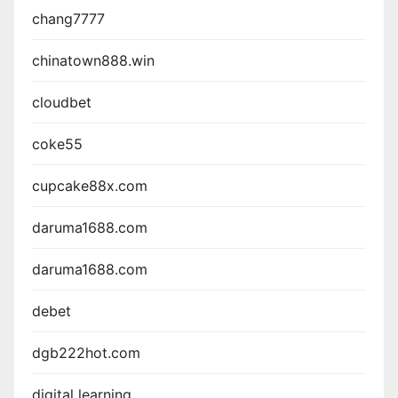
chang7777
chinatown888.win
cloudbet
coke55
cupcake88x.com
daruma1688.com
daruma1688.com
debet
dgb222hot.com
digital learning