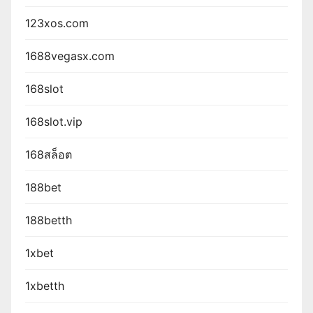
123xos.com
1688vegasx.com
168slot
168slot.vip
168สล็อต
188bet
188betth
1xbet
1xbetth