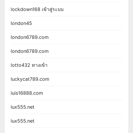
lockdown168 เข้าสู่ระบบ
london45
london6789.com
london6789.com
lotto432 ทางเข้า
luckycat789.com
luis16888.com
lux555.net
lux555.net