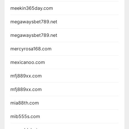
meekin365day.com
megawaysbet789.net
megawaysbet789.net
mercyrosa168.com
mexicanoo.com
mfj889xx.com
mfj889xx.com
mia88th.com
mib555s.com