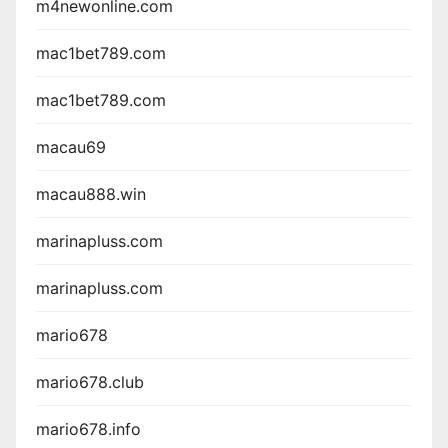
m4newonline.com
mac1bet789.com
mac1bet789.com
macau69
macau888.win
marinapluss.com
marinapluss.com
mario678
mario678.club
mario678.info