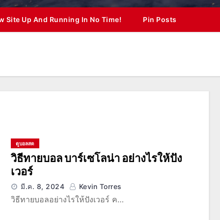
w Site Up And Running In No Time!
Pin Posts
ดูบอลสด
วิธีทายบอล บาร์เซโลน่า อย่างไรให้ปัง
เวอร์
มี.ค. 8, 2024
Kevin Torres
วิธีทายบอลอย่างไรให้ปังเวอร์ ค…