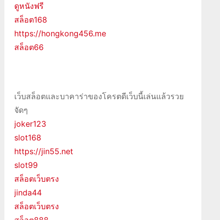
ดูหนังฟรี
สล็อต168
https://hongkong456.me
สล็อต66
เว็บสล็อตและบาคาร่าของโครตดีเว็บนี้เล่นแล้วรวย
จัดๆ
joker123
slot168
https://jin55.net
slot99
สล็อตเว็บตรง
jinda44
สล็อตเว็บตรง