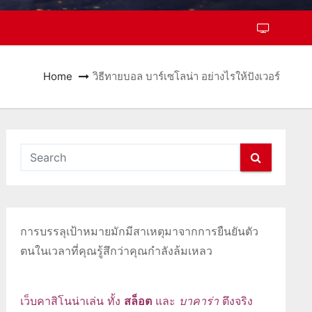
Home
วิธีทายบอล บาร์เซโลน่า อย่างไรให้ปังเวอร์
การบรรลุเป้าหมายมักมีสาเหตุมาจากการยืนยันตัว
ตนในเวลาที่คุณรู้สึกว่าคุณกำลังล้มเหลว
เว็บคาสิโนน่าเล่น ทั้ง
สล็อต
และ
บาคาร่า
ตึงจริง