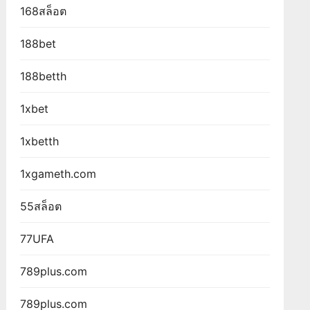
168สล็อต
188bet
188betth
1xbet
1xbetth
1xgameth.com
55สล็อต
77UFA
789plus.com
789plus.com