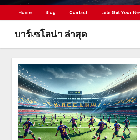
Home
Blog
Contact
Lets Get Your Ne
บาร์เซโลน่า ล่าสุด