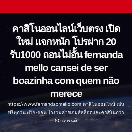
คาสิโนออนไลน์เว็บตรง เปิด
ใหม่ แจกหนัก โปรฝาก 20
รับ1000 ถอนไม่อั้น fernanda
mello cansei de ser
boazinha com quem não
merece
https://www.fernandacmello.com คาสิโนออนไลน์ เล่น
ฟรีทุกวัน ฝาก-ถอน ไวรวมค่ายเกมส์สล็อตและคาสิโนกว่า
50 แบรนด์