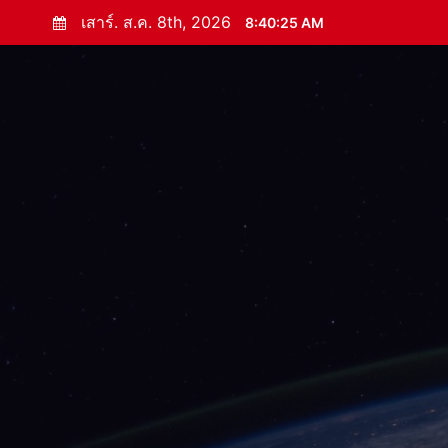
S
เสาร์. ส.ค. 8th, 2026
8:40:26 AM
k
i
p
t
o
c
o
n
t
e
n
t