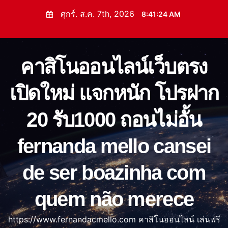
S
ศุกร์. ส.ค. 7th, 2026
8:41:25 AM
k
i
p
คาสิโนออนไลน์เว็บตรง
t
o
เปิดใหม่ แจกหนัก โปรฝาก
c
o
20 รับ1000 ถอนไม่อั้น
n
t
fernanda mello cansei
e
n
de ser boazinha com
t
quem não merece
https://www.fernandacmello.com คาสิโนออนไลน์ เล่นฟรี