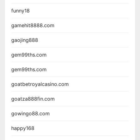
funny18
gamehit8888.com
gaojing888
gem99ths.com
gem99ths.com
goatbetroyalcasino.com
goatza888fin.com
gowingo88.com
happy168