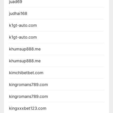
juad69
judhai168
k1gt-auto.com
k1gt-auto.com
khumsup888.me
khumsup888.me
kimchibetbet.com
kingromans789.com
kingromans789.com
kingxxxbet123.com