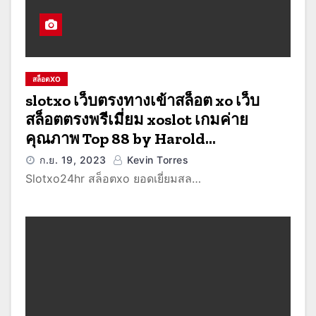
สล็อตXO
slotxo เว็บตรงทางเข้าสล็อต xo เว็บ
สล็อตตรงพรีเมี่ยม xoslot เกมค่าย
คุณภาพ Top 88 by Harold
m.Slotxo24hr.co 7 ต.ค. 2023
ก.ย. 19, 2023
Kevin Torres
Slotxo24hr สล็อตxo ยอดเยี่ยมสล…