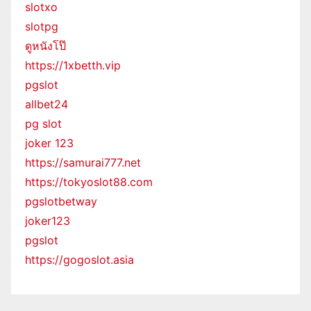
slotxo
slotpg
ดูหนังโป๊
https://1xbetth.vip
pgslot
allbet24
pg slot
joker 123
https://samurai777.net
https://tokyoslot88.com
pgslotbetway
joker123
pgslot
https://gogoslot.asia