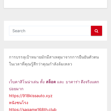
การบรรลุเป้าหมายมักมีสาเหตุมาจากการยืนยันตัวตน
ในเวลาที่คุณรู้สึกว่าคุณกำลังล้มเหลว
เว็บคาสิโนน่าเล่น ทั้ง
สล็อต
และ
บาคาร่า
ตึงจริงแตก
บ่อยมาก
https://918kissauto.xyz
หนังชนโรง
https://sagame168th.club