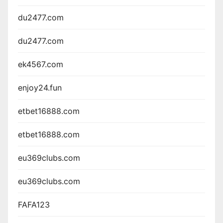
du2477.com
du2477.com
ek4567.com
enjoy24.fun
etbet16888.com
etbet16888.com
eu369clubs.com
eu369clubs.com
FAFA123