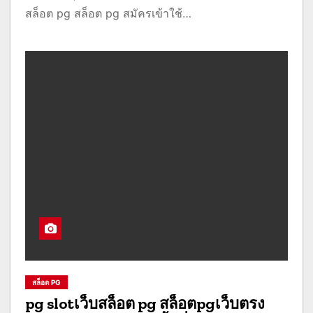
warclimb.com/category/สล็อต-pg-
สล็อต pg สล็อต pg สมัครเข้าใช้…
เว็บตรง-แตกหนัก 2 ก.ค. 2023
สล็อต PG
pg slotเว็บสล็อต pg สล็อตpgเว็บตรง