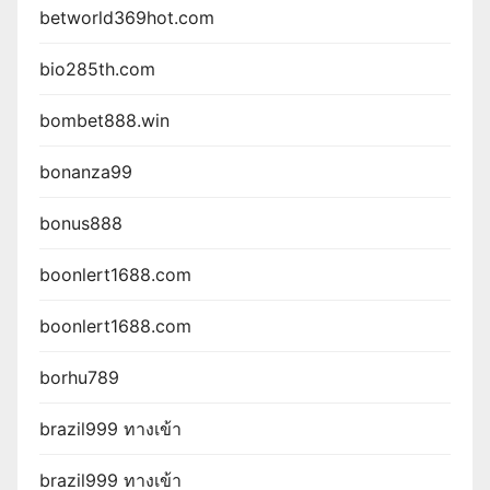
betworld369hot.com
bio285th.com
bombet888.win
bonanza99
bonus888
boonlert1688.com
boonlert1688.com
borhu789
brazil999 ทางเข้า
brazil999 ทางเข้า