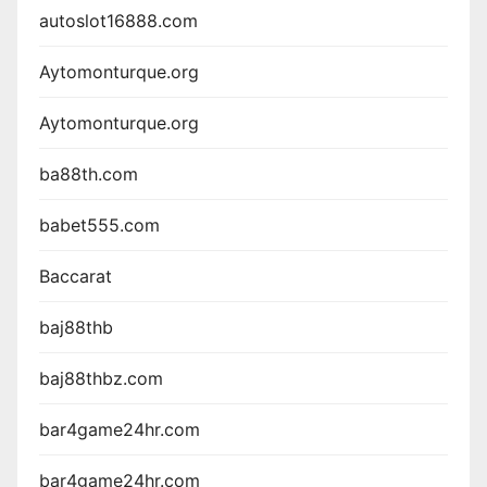
autoslot16888.com
Aytomonturque.org
Aytomonturque.org
ba88th.com
babet555.com
Baccarat
baj88thb
baj88thbz.com
bar4game24hr.com
bar4game24hr.com