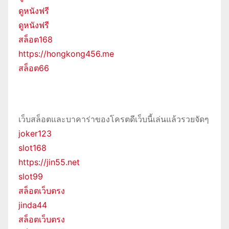
ดูหนังฟรี
ดูหนังฟรี
สล็อต168
https://hongkong456.me
สล็อต66
เว็บสล็อตและบาคาร่าของโครตดีเว็บนี้เล่นแล้วรวยจัดๆ
joker123
slot168
https://jin55.net
slot99
สล็อตเว็บตรง
jinda44
สล็อตเว็บตรง