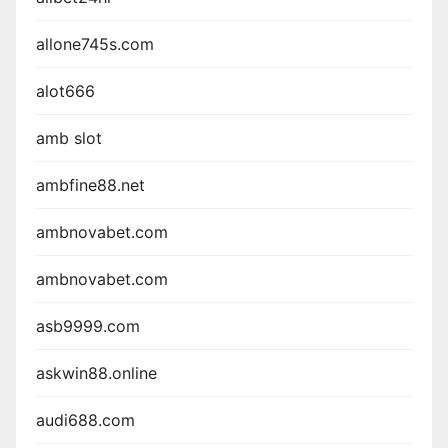
allone745s.com
alot666
amb slot
ambfine88.net
ambnovabet.com
ambnovabet.com
asb9999.com
askwin88.online
audi688.com