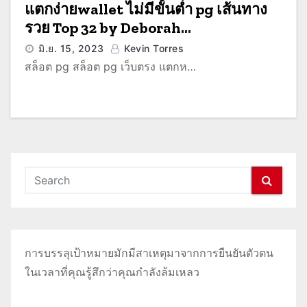
แตกง่ายwallet ไม่มีขั้นต่ำ pg เส้นทาง
รวย Top 32 by Deborah
https://warclimb.com/category/
มิ.ย. 15, 2023
Kevin Torres
สล็อต-pg-เว็บตรง-แตกหนัก 6 กรกฎา 23
สล็อต pg สล็อต pg เว็บตรง แตกห…
การบรรลุเป้าหมายมักมีสาเหตุมาจากการยืนยันตัวตน
ในเวลาที่คุณรู้สึกว่าคุณกำลังล้มเหลว