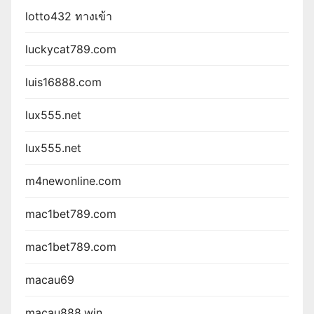
lotto432 ทางเข้า
luckycat789.com
luis16888.com
lux555.net
lux555.net
m4newonline.com
mac1bet789.com
mac1bet789.com
macau69
macau888.win