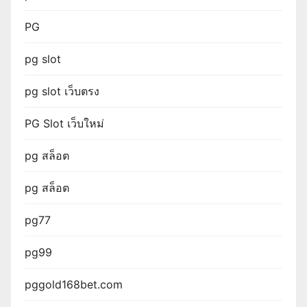
PG
pg slot
pg slot เว็บตรง
PG Slot เว็บใหม่
pg สล็อต
pg สล็อต
pg77
pg99
pggold168bet.com