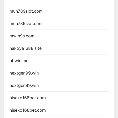
mun789slot.com
mun789slot.com
mwin9s.com
nakoya1688.site
nbwin.me
nextgen99.win
nextgen99.win
niseko168bet.com
niseko168bet.com