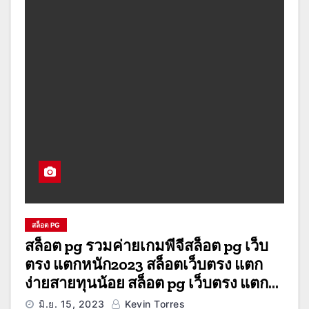
สล็อต PG
สล็อต pg รวมค่ายเกมพีจีสล็อต pg เว็บ
ตรง แตกหนัก2023 สล็อตเว็บตรง แตก
ง่ายสายทุนน้อย สล็อต pg เว็บตรง แตก
หนัก เส้นทางรวย Top 51 by Hilton
มิ.ย. 15, 2023
Kevin Torres