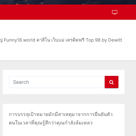
่ Funny18.world คาสิโน เว็บแม่ เครดิตฟรี Top 98 by Dewitt
การบรรลุเป้าหมายมักมีสาเหตุมาจากการยืนยันตัว
ตนในเวลาที่คุณรู้สึกว่าคุณกำลังล้มเหลว