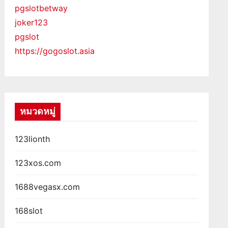
pgslotbetway
joker123
pgslot
https://gogoslot.asia
หมวดหมู่
123lionth
123xos.com
1688vegasx.com
168slot