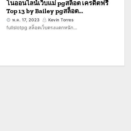
โนออนไลน์เว็บแม่ pgสล็อต เครดิตฟรี
Top 13 by Bailey pgสล็อต
https://Fullslotpg.com 20 พ.ค. 23
พ.ค. 17, 2023
Kevin Torres
fullslotpg สล็อตเว็บตรงแตกหนัก…