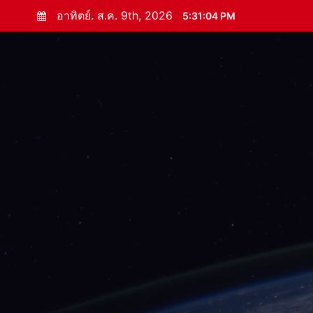
S
อาทิตย์. ส.ค. 9th, 2026
5:31:05 PM
k
i
p
t
o
c
o
n
t
e
n
t