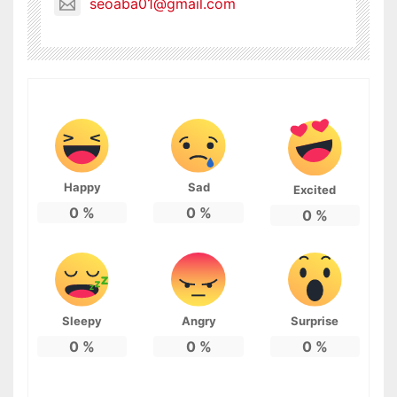
seoaba01@gmail.com
Happy
Sad
Excited
0
%
0
%
0
%
Sleepy
Angry
Surprise
0
%
0
%
0
%