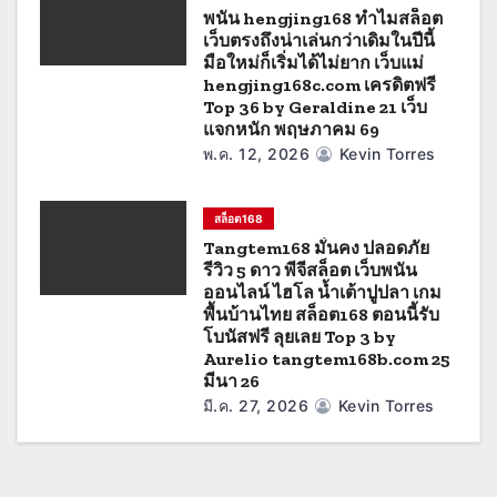
พนัน hengjing168 ทำไมสล็อต
เว็บตรงถึงน่าเล่นกว่าเดิมในปีนี้
มือใหม่ก็เริ่มได้ไม่ยาก เว็บแม่
hengjing168c.com เครดิตฟรี
Top 36 by Geraldine 21 เว็บ
แจกหนัก พฤษภาคม 69
พ.ค. 12, 2026
Kevin Torres
สล็อต168
Tangtem168 มั่นคง ปลอดภัย
รีวิว 5 ดาว พีจีสล็อต เว็บพนัน
ออนไลน์ ไฮโล น้ำเต้าปูปลา เกม
พื้นบ้านไทย สล็อต168 ตอนนี้รับ
โบนัสฟรี ลุยเลย Top 3 by
Aurelio tangtem168b.com 25
มีนา 26
มี.ค. 27, 2026
Kevin Torres