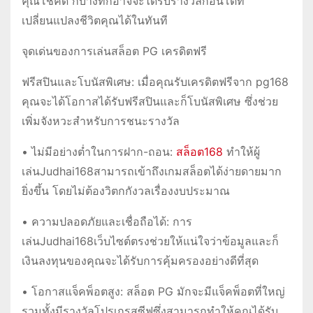
คุณโชคดี ก็บางทีก็อาจจะได้รับรางวัลก้อนโตที่
เปลี่ยนแปลงชีวิตคุณได้ในทันที
จุดเด่นของการเล่นสล็อต PG เครดิตฟรี
ฟรีสปินและโบนัสพิเศษ: เมื่อคุณรับเครดิตฟรีจาก pg168
คุณจะได้โอกาสได้รับฟรีสปินและก็โบนัสพิเศษ ซึ่งช่วย
เพิ่มจังหวะสำหรับการชนะรางวัล
• ไม่มีอย่างต่ำในการฝาก-ถอน:
สล็อต168
ทำให้ผู้
เล่นJudhai168สามารถเข้าถึงเกมสล็อตได้ง่ายดายมาก
ยิ่งขึ้น โดยไม่ต้องวิตกกังวลเรื่องงบประมาณ
• ความปลอดภัยและเชื่อถือได้: การ
เล่นJudhai168เว็บไซต์ตรงช่วยให้แน่ใจว่าข้อมูลและก็
เงินลงทุนของคุณจะได้รับการคุ้มครองอย่างดีที่สุด
• โอกาสแจ็คพ็อตสูง: สล็อต PG มักจะมีแจ็คพ็อตที่ใหญ่
รวมทั้งมีรางวัลโปรเกรสซีฟซึ่งสามารถทำให้คุณได้รับ