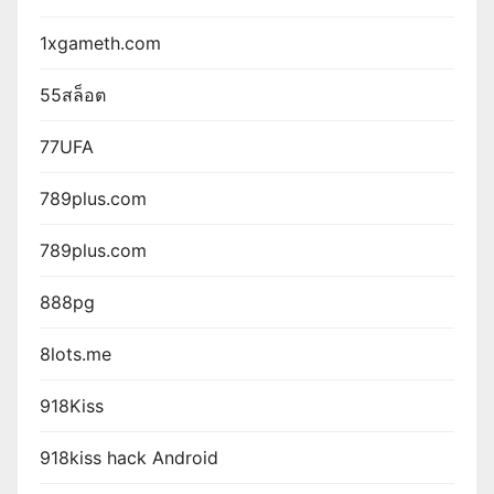
1xgameth.com
55สล็อต
77UFA
789plus.com
789plus.com
888pg
8lots.me
918Kiss
918kiss hack Android