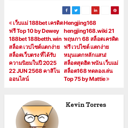
แ
เว็บแม่ 188bet เครดิต
Hengjing168
ฟรี Top 10 by Dewey
hengjing168.wiki 21
น
188bet 188betth.win
พฤษภา 68 สล็อตเครดิต
ะ
สล็อต เวปไซต์แตกง่าย
ฟรี เวปไซต์ แตกง่าย
สล็อตเว็บตรง ที่ได้รับ
หมุนแตกหลักแสน!
แ
ความนิยมในปี 2025
สล็อตสุดฮิต พนัน เว็บแม่
น
22 JUN 2568 คาสิโน
สล็อต168 ทดลองเล่น
ออนไลน์
Top 75 by Mattie
ว
เ
รื่
Kevin Torres
อ
ง