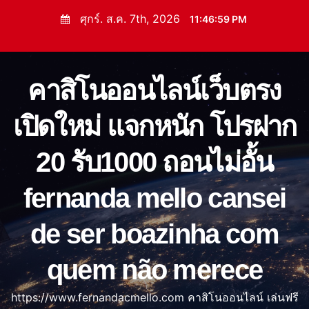
S
ศุกร์. ส.ค. 7th, 2026
11:47:00 PM
k
i
p
คาสิโนออนไลน์เว็บตรง
t
o
เปิดใหม่ แจกหนัก โปรฝาก
c
o
20 รับ1000 ถอนไม่อั้น
n
t
fernanda mello cansei
e
n
de ser boazinha com
t
quem não merece
https://www.fernandacmello.com คาสิโนออนไลน์ เล่นฟรี