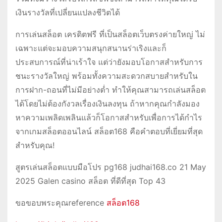
เงินรางวัลที่เปลี่ยนแปลงชีวิตได้
การเล่นสล็อต เครดิตฟรี ที่เป็นสล็อตเว็บตรงค่ายใหญ่ ไม่
เฉพาะแต่จะมอบความสนุกสนานร่าเริงและก็
ประสบการณ์ที่น่าเร้าใจ แต่ว่ายังมอบโอกาสสำหรับการ
ชนะรางวัลใหญ่ พร้อมทั้งความสะดวกสบายสำหรับใน
การฝาก-ถอนที่ไม่มีอย่างต่ำ ทำให้คุณสามารถเล่นสล็อต
ได้โดยไม่ต้องกังวลเรื่องเงินลงทุน ถ้าหากคุณกำลังมอง
หาความเพลิดเพลินแล้วก็โอกาสสำหรับเพื่อการได้กำไร
จากเกมสล็อตออนไลน์ สล็อต168 คือคำตอบที่เยี่ยมที่สุด
สำหรับคุณ!
สูตรเล่นสล็อตแบบมือโปร pg168 judhai168.co 21 May
2025 Galen casino สล็อต ที่ดีที่สุด Top 43
ขอขอบพระคุณreference
สล็อต168