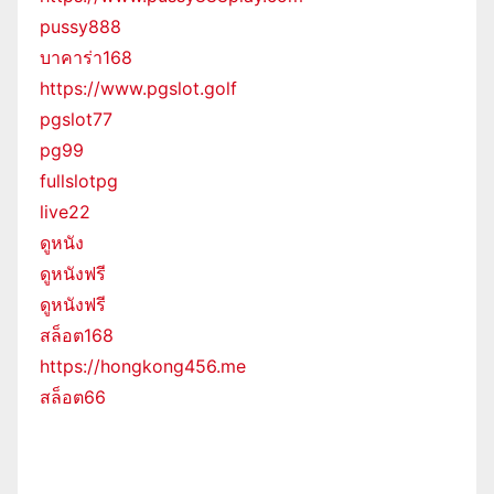
pussy888
บาคาร่า168
https://www.pgslot.golf
pgslot77
pg99
fullslotpg
live22
ดูหนัง
ดูหนังฟรี
ดูหนังฟรี
สล็อต168
https://hongkong456.me
สล็อต66