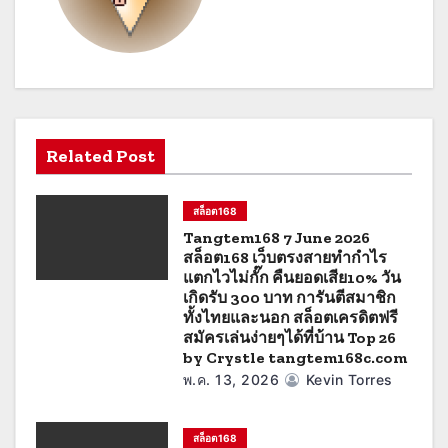
Related Post
สล็อต168
Tangtem168 7 June 2026
สล็อต168 เว็บตรงสายทำกำไร
แตกไวไม่กั๊ก คืนยอดเสีย10% วัน
เกิดรับ 300 บาท การันตีสมาชิก
ทั้งไทยและนอก สล็อตเครดิตฟรี
สมัครเล่นง่ายๆได้ที่บ้าน Top 26
by Crystle tangtem168c.com
พ.ค. 13, 2026
Kevin Torres
สล็อต168