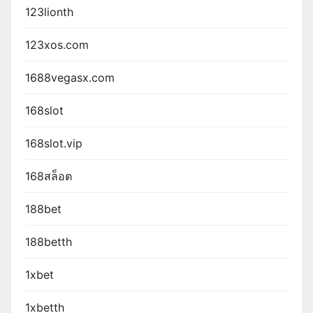
123lionth
123xos.com
1688vegasx.com
168slot
168slot.vip
168สล็อต
188bet
188betth
1xbet
1xbetth