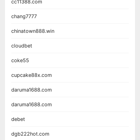
cc11388.com
chang7777
chinatown888.win
cloudbet
coke55
cupcake88x.com
daruma1688.com
daruma1688.com
debet
dgb222hot.com