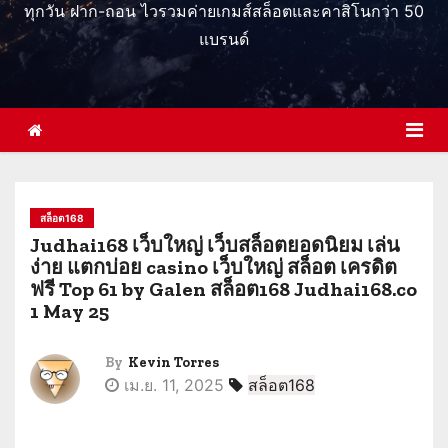
ทุกวัน ฝาก-ถอน ไวรวมค่ายเกมส์สล็อตและคาสิโนกว่า 50
แบรนด์
สล็อต168
Judhai168 เว็บใหญ่ เว็บสล็อตยอดนิยม เล่น
ง่าย แตกบ่อย casino เว็บใหญ่ สล็อต เครดิต
ฟรี Top 61 by Galen สล็อต168 Judhai168.co
1 May 25
By
Kevin Torres
เม.ย. 11, 2025
สล็อต168