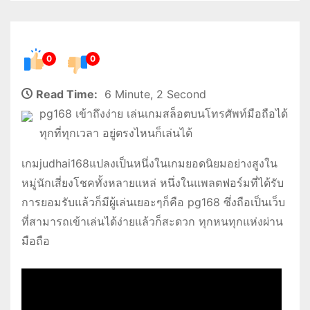
0
0
Read Time:
6 Minute, 2 Second
pg168 เข้าถึงง่าย เล่นเกมสล็อตบนโทรศัพท์มือถือได้
ทุกที่ทุกเวลา อยู่ตรงไหนก็เล่นได้
เกมjudhai168แปลงเป็นหนึ่งในเกมยอดนิยมอย่างสูงใน
หมู่นักเสี่ยงโชคทั้งหลายแหล่ หนึ่งในแพลตฟอร์มที่ได้รับ
การยอมรับแล้วก็มีผู้เล่นเยอะๆก็คือ pg168 ซึ่งถือเป็นเว็บ
ที่สามารถเข้าเล่นได้ง่ายแล้วก็สะดวก ทุกหนทุกแห่งผ่าน
มือถือ