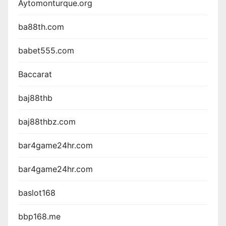
Aytomonturque.org
ba88th.com
babet555.com
Baccarat
baj88thb
baj88thbz.com
bar4game24hr.com
bar4game24hr.com
baslot168
bbp168.me