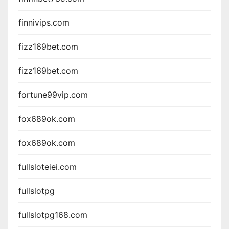
finnivips.com
fizz169bet.com
fizz169bet.com
fortune99vip.com
fox689ok.com
fox689ok.com
fullsloteiei.com
fullslotpg
fullslotpg168.com