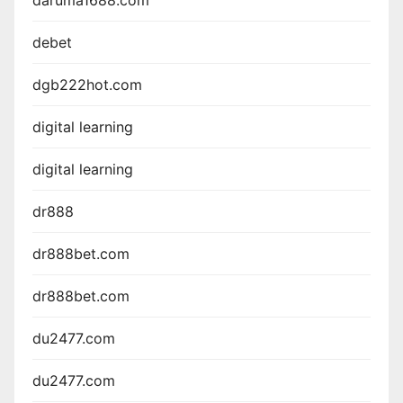
daruma1688.com
debet
dgb222hot.com
digital learning
digital learning
dr888
dr888bet.com
dr888bet.com
du2477.com
du2477.com