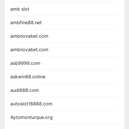
amb slot
ambfine88.net
ambnovabet.com
ambnovabet.com
asb9999.com
askwin88.online
audi688.com
autoslot16888.com
Aytomonturque.org