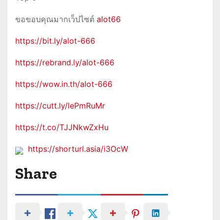
ขอขอบคุณมากเว็ปไซต์
alot66
https://bit.ly/alot-666
https://rebrand.ly/alot-666
https://wow.in.th/alot-666
https://cutt.ly/lePmRuMr
https://t.co/TJJNkwZxHu
https://shorturl.asia/i3OcW
Share