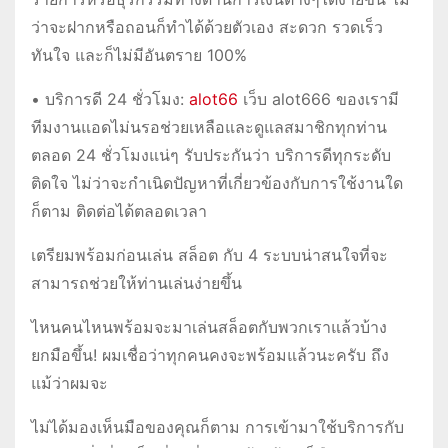
ว่าจะฝากหรือถอนก็ทำได้ด้วยตัวเอง สะดวก รวดเร็ว
ทันใจ และก็ไม่มีอันตราย 100%
• บริการดี 24 ชั่วโมง:
alot66
เว็บ alot666 ของเรามี
ทีมงานแอดไม่นรอช่วยเหลือและดูแลสมาชิกทุกท่าน
ตลอด 24 ชั่วโมงแน่ๆ รับประกันว่า บริการดีทุกระดับ
ติดใจ ไม่ว่าจะกำเนิดปัญหาที่เกี่ยวข้องกับการใช้งานใด
ก็ตาม ติดต่อได้ตลอดเวลา
เตรียมพร้อมก่อนเล่น สล็อต กับ 4 ระบบน่าสนใจที่จะ
สามารถช่วยให้ท่านเล่นง่ายขึ้น
ไหนคนไหนพร้อมจะมาเล่นสล็อตกับพวกเราแล้วบ้าง
ยกมือขึ้น! ผมเชื่อว่าทุกคนคงจะพร้อมแล้วนะครับ ถึง
แม้ว่าผมจะ
ไม่ได้มองเห็นมือของคุณก็ตาม การเข้ามาใช้บริการกับ