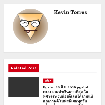
อ
Kevin Torres
ง
Related Post
สล็อต
Pgslot 26 มิ.ย. 2026 pgslot
NO.1 เกมทำเงินมากที่สุด ใน
ทศวรรษ งบน้อยก็เล่นได้ เกมแท้
คุณภาพดี โบนัสพิเศษทุกวัน