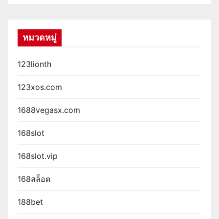
หมวดหมู่
123lionth
123xos.com
1688vegasx.com
168slot
168slot.vip
168สล็อต
188bet