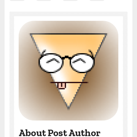
About Post Author