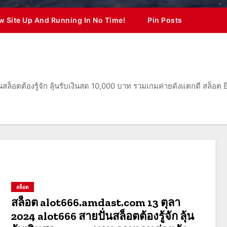
w Site Up And Running In No Time!
Pin Posts
ล็อตต้องรู้จัก ลุ้นรับเงินสด 10,000 บาท รวมเกมค่ายดังแตกดี สล็อต 
สล็อต
สล็อต alot666.amdast.com 13 ตุลา
2024 alot666 สายปั่นสล็อตต้องรู้จัก ลุ้น