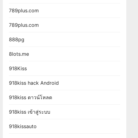
789plus.com
789plus.com
888pg
8lots.me
918Kiss
918kiss hack Android
918kiss ดาวน์โหลด
918kiss เข้าสู่ระบบ
918kissauto