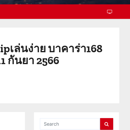
vipเล่นง่าย บาคาร่า168
11 กันยา 2566