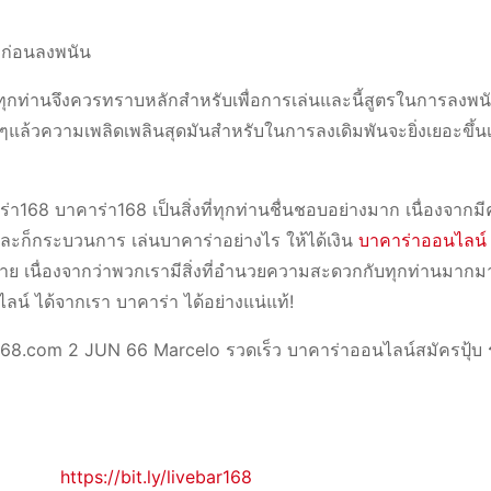
ือก่อนลงพนัน
ต่ทุกท่านจึงควรทราบหลักสำหรับเพื่อการเล่นและนี้สูตรในการลงพนัน
่นๆแล้วความเพลิดเพลินสุดมันสำหรับในการลงเดิมพันจะยิ่งเยอะขึ้น
่า168 บาคาร่า168 เป็นสิ่งที่ทุกท่านชื่นชอบอย่างมาก เนื่องจากม
ก และก็กระบวนการ เล่นบาคาร่าอย่างไร ให้ได้เงิน
บาคาร่าออนไลน์
งสบาย เนื่องจากว่าพวกเรามีสิ่งที่อำนวยความสะดวกกับทุกท่านมาก
ลน์ ได้จากเรา บาคาร่า ได้อย่างแน่แท้!
68.com 2 JUN 66 Marcelo รวดเร็ว บาคาร่าออนไลน์สมัครปุ้บ ร
https://bit.ly/livebar168