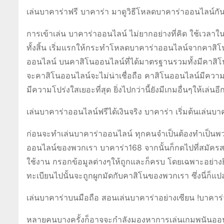
เล่นบาคาร่าฟรี บาคาร่า มาดูวิธีโหลดบาคาร่าออนไลน์กัน
การเข้าเล่น บาคาร่าออนไลน์ ไม่ยากอย่างที่คิด ใช้เวลาใน
ทั้งสิ้น เริ่มแรกให้กระทำโหลดบาคาร่าออนไลน์จากคาสิ
ออนไลน์ บนคาสิโนออนไลน์ที่ได้มาตรฐานรวมทั้งมีคาสิโนสดเป
จะคาสิโนออนไลน์จะไม่น่าเชื่อถือ คาสิโนออนไลน์มีความ
มีความโปร่งใสเยอะที่สุด ยิ่งไปกว่านี้ยังมีเกมอื่นๆให้เล่น
เล่นบาคาร่าออนไลน์ฟรีได้เงินจริง บาคาร่า เริ่มต้นเล่น
ก่อนจะทำเล่นบาคาร่าออนไลน์ ทุกคนจำเป็นต้องทำเป็นพวก
ออนไลน์ของพวกเรา บาคาร่า168 จากนั้นก็กดไปที่สมัครสมา
ใช้งาน กรอกข้อมูลต่างๆให้ถูกและก็ครบ โดยเฉพาะอย่างย
ทะเบียนไปนั้นจะถูกผูกมัดกับคาสิโนของพวกเรา ซึ่งนี่ก็แป
เล่นบาคาร่าบนมือถือ สอนเล่นบาคาร่าอย่างเซียน !บาคาร
หลายคนบางครั้งก็อาจจะกำลังมองหาการเล่นเกมพนันออนไลน