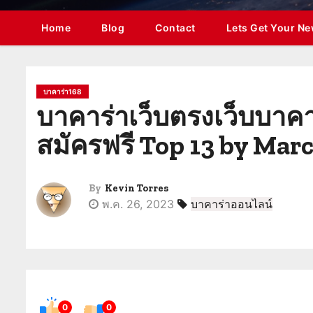
Home
Blog
Contact
Lets Get Your Ne
บาคาร่า168
บาคาร่าเว็บตรงเว็บบาคาร่
สมัครฟรี Top 13 by Marc
By
Kevin Torres
พ.ค. 26, 2023
บาคาร่าออนไลน์
0
0