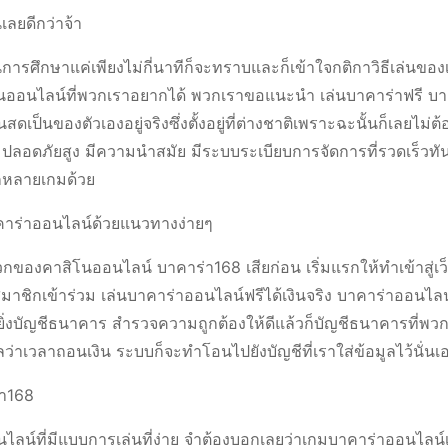
เลยดีกว่าจ้า
การศึกษาแค่เพียงไม่กี่นาทีก็จะทราบและก็เข้าใจกติกาวิธีเล่นของเ
โนออนไลน์ที่พวกเราอยากได้ พวกเราขอแนะนำ เล่นบาคาร่าฟรี บา
็นของตัวเองอยู่จริงซึ่งตั้งอยู่ที่ต่างชาติเพราะฉะนั้นก็เลยไม่ต้
ปลอดภัยสูง มีความนำสมัย มีระบบระเบียบการจัดการที่รวดเร็วทัน
อีกหลายเกมด้วย
บาคาร่าออนไลน์ด้วยแนวทางง่ายๆ
ของคาสิโนออนไลน์ บาคาร่า168 เสียก่อน เริ่มแรกให้ทำเข้าสู่เว
ชิกเข้าร่วม เล่นบาคาร่าออนไลน์ฟรีได้เงินจริง บาคาร่าออนไลน์ 
ิ่งบัญชีธนาคาร สำรวจความถูกต้องให้ดีแล้วก็บัญชีธนาคารที่พว
ลว่าเวลาถอนเงิน ระบบก็จะทำโอนไปยังบัญชีที่เราใส่ข้อมูลไว้นั่น
่า168
์ที่มีแบบการเล่นที่ง่าย จำต้องบอกเลยว่าเกมบาคาร่าออนไลน์เป