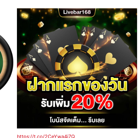
https://t.co/2CeYwa4j7Q