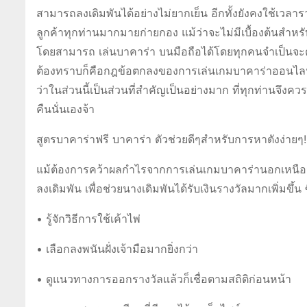
สามารถลงเดิมพันได้อย่างไม่ยากเย็น อีกทั้งยังคงใช้เวล
ลูกค้าทุกท่านมากมายก่ายกอง แม้ว่าจะไม่มีเบื้องต้นสำหรั
โดยสามารถ เล่นบาคาร่า บนมือถือได้โดยทุกคนจำเป็นจะต
ต้องทราบก็คือกฎข้อตกลงของการเล่นเกมบาคาร่าออนไลน์ 
ว่าในส่วนนี้เป็นส่วนที่สำคัญเป็นอย่างมาก ที่ทุกท่านจึงคว
คืนนั่นเองจ้า
สูตรบาคาร่าฟรี บาคาร่า ตัวช่วยดีๆสำหรับการหาตังง่ายๆ!
แม้ต้องการคว้าผลกำไรจากการเล่นเกมบาคาร่านอกเหนือจาก
ลงเดิมพัน เพื่อช่วยนางเดิมพันได้รับเงินรางวัลมากเพิ่มขึ้น 
• รู้จักวิธีการใช้เค้าไพ่
• เลือกลงพนันฝั่งเจ้ามือมากยิ่งกว่า
• ดูแนวทางการออกรางวัลแล้วก็เชื่อตามสถิติก่อนหน้า