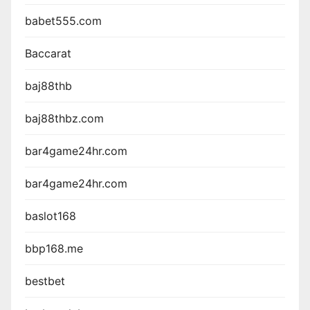
babet555.com
Baccarat
baj88thb
baj88thbz.com
bar4game24hr.com
bar4game24hr.com
baslot168
bbp168.me
bestbet