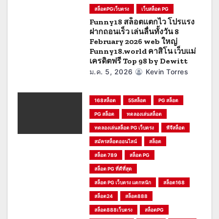
สล็อตPGเว็บตรง
เว็บสล็อต PG
Funny18 สล็อตแตกไว โปรแรง
ฝากถอนเร็ว เล่นลื่นทั้งวัน 8
February 2026 web ใหญ่
Funny18.world คาสิโน เว็บแม่
เครดิตฟรี Top 98 by Dewitt
ม.ค. 5, 2026
Kevin Torres
168สล็อต
55สล็อต
PG สล็อต
PG สล็อต
ทดลองเล่นสล็อต
ทดลองเล่นสล็อต PG เว็บตรง
พีจีสล็อต
สมัครสล็อตออนไลน์
สล็อต
สล็อต 789
สล็อต PG
สล็อต PG ที่ดีที่สุด
สล็อต PG เว็บตรง แตกหนัก
สล็อต168
สล็อต24
สล็อต888
สล็อต888เว็บตรง
สล็อตPG