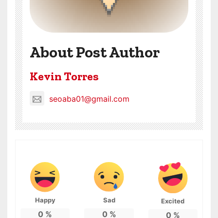
About Post Author
Kevin Torres
seoaba01@gmail.com
Happy
Sad
Excited
0
%
0
%
0
%