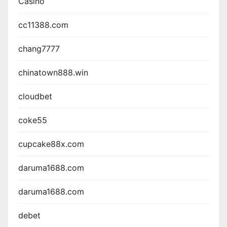
Casino
cc11388.com
chang7777
chinatown888.win
cloudbet
coke55
cupcake88x.com
daruma1688.com
daruma1688.com
debet