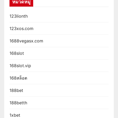
หมวดหมู่
123lionth
123xos.com
1688vegasx.com
168slot
168slot.vip
168สล็อต
188bet
188betth
1xbet