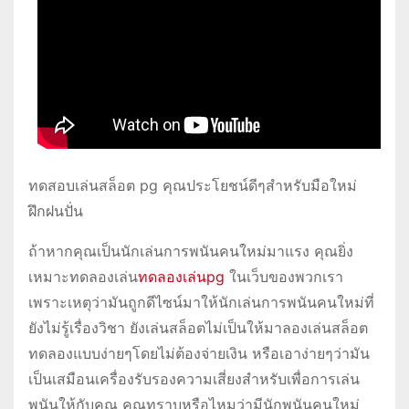
ทดสอบเล่นสล็อต pg คุณประโยชน์ดีๆสำหรับมือใหม่
ฝึกฝนปั่น
ถ้าหากคุณเป็นนักเล่นการพนันคนใหม่มาแรง คุณยิ่ง
เหมาะทดลองเล่น
ทดลองเล่นpg
ในเว็บของพวกเรา
เพราะเหตุว่ามันถูกดีไซน์มาให้นักเล่นการพนันคนใหม่ที่
ยังไม่รู้เรื่องวิชา ยังเล่นสล็อตไม่เป็นให้มาลองเล่นสล็อต
ทดลองแบบง่ายๆโดยไม่ต้องจ่ายเงิน หรือเอาง่ายๆว่ามัน
เป็นเสมือนเครื่องรับรองความเสี่ยงสำหรับเพื่อการเล่น
พนันให้กับคุณ คุณทราบหรือไหมว่ามีนักพนันคนใหม่