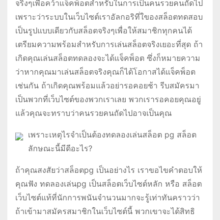
จริงๆเพื่อคว้าแจ็คพ็อตสำหรับในการเป็นคนรวยคนถัดไป
เพราะว่าระบบในเว็บไซต์เราอัลกอริทึ่ใของสล็อตทดสอบ
เป็นรูปแบบเดียวกับสล็อตจริงๆเพื่อให้สมาชิกทุกคนได้
เตรียมความพร้อมสำหรับการเล่นสล็อตจริงเยอะที่สุด ถ้า
เกิดคุณเล่นสล็อตทดลองจะได้แจ็คพ็อต ซึ่งก็หมายความ
ว่าหากคุณมาเล่นสล็อตจริงคุณก็ได้โอกาสได้แจ็คพ็อต
เช่นกัน ถ้าเกิดคุณพร้อมแล้วอย่ารอคอยช้า รีบสมัครมา
เป็นพวกที่เว็บไซต์ของพวกเราเลย พวกเรารอคอยคุณอยู่
แล้วคุณจะทราบว่าคนรวยคนถัดไปอาจเป็นคุณ
เพราะเหตุไรจำเป็นต้องทดลองเล่นสล็อต pg สล็อต
ลักษณะนี้มีดีอะไร?
ถ้าคุณสงสัยว่าสล็อตpg เป็นอย่างไร เราขอไขคำตอบให้
คุณฟัง ทดลองเล่นpg เป็นสล็อตเว็บไซต์หลัก หรือ สล็อต
เว็บไซต์แท้ที่นักการพนันจำนวนมากจะรู้เท่าทันคราวว่า
ถ้าเข้ามาสมัครสมาชิกในเว็บไซต์นี้ พวกเขาจะได้สิทธิ