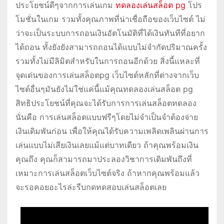
ประโยชน์ดีๆจากการเล่นเกม
ทดลองเล่นสล็อต pg
โปร
โมชั่นในเกม รวมทั้งคุณภาพที่น่าเชื่อถือของเว็บไซต์ ไม่
ว่าจะเป็นระบบการถอนเงินอัตโนมัติที่ได้เงินทันทีที่อยาก
ได้ถอน ทั้งยังยังสามารถถอนได้แบบไม่จำกัดปริมาณครั้ง
รวมทั้งไม่มีลิมิตสำหรับในการถอนอีกด้วย สิ่งนี้แหละที่
จุดเด่นของการเล่นสล็อตpg เว็บไซต์หลักที่ต่างจากเว็บ
ไซต์อื่นๆมันยังไม่ใช่แค่นี้แม้คุณทดลองเล่นสล็อต pg
สิทธิประโยชน์ที่คุณจะได้รับการการเล่นสล็อตทดลอง
นั่นคือ การเล่นสล็อตแบบฟรีๆโดยไม่จำเป็นจำต้องจ่าย
เงินเดิมพันก่อน เพื่อให้คุณได้รับความเพลิดเพลินผ่านการ
เล่นแบบไม่เสียเงินเลยแม้แต่บาทเดียว ถ้าคุณพร้อมเงิน
คุณถึง คุณก็สามารถมาประลองวิชาการเดิมพันถึงที่
เหมาะการเล่นสล็อตเว็บไซต์จริง ถ้าหากคุณพร้อมแล้ว
จะรอคอยอะไรล่ะรีบกดทดสอบเล่นสล็อตเลย