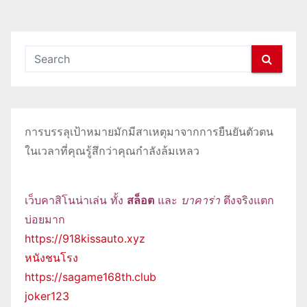
การบรรลุเป้าหมายมักมีสาเหตุมาจากการยืนยันตัวตน
ในเวลาที่คุณรู้สึกว่าคุณกำลังล้มเหลว
เว็บคาสิโนน่าเล่น ทั้ง
สล็อต
และ
บาคาร่า
ตึงจริงแตก
บ่อยมาก
https://918kissauto.xyz
หนังชนโรง
https://sagame168th.club
joker123