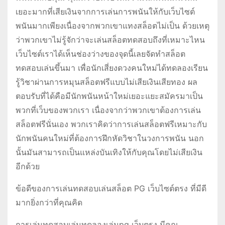
เยอะมากที่เสียเงินจากการเล่นการพนันให้กับเว็บไซต์
พนันมากเพียงเนื่องจากพวกเขาแทงสล็อตไม่เป็น ด้วยเหตุ
ว่าพวกเขาไม่รู้จักว่าจะเล่นสล็อตทดสอบถึงที่เหมาะไหน
เว็บไซต์เราได้เห็นช่องว่างของจุดนี้เลยจัดทำสล็อต
ทดสอบเล่นขึ้นมา เพื่อนักเสี่ยงดวงคนใหม่ได้ทดลองเรียน
รู้วิชาผ่านการหมุนสล็อตฟรีแบบไม่เสียเงินเสียทอง ผล
ตอบรับที่ได้คือมีนักพนันหน้าใหม่เยอะแยะสมัครมาเป็น
พวกที่เว็บของพวกเรา เนื่องจากว่าพวกเขาต้องการเล่น
สล็อตฟรีนั่นเอง พวกเราคิดว่าการเล่นสล็อตฟรีเหมาะกับ
นักพนันคนใหม่ที่ต้องการฝึกหัดวิชาในวงการพนัน นอก
นั้นมันสามารถเป็นแหล่งบันเทิงให้กับคุณโดยไม่เสียเงิน
อีกด้วย
ข้อดีของการเล่นทดสอบเล่นสล็อต PG เว็บไซต์ตรง ที่มีดี
มากยิ่งกว่าที่คุณคิด
การเล่นทดสอบเล่นทดลองเล่นpg เว็บตรง มีคุณ