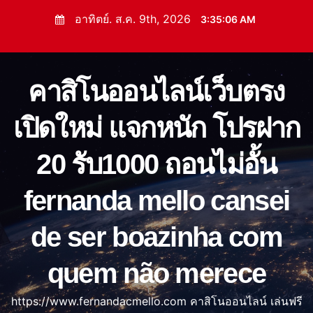
S
อาทิตย์. ส.ค. 9th, 2026
3:35:07 AM
k
i
p
คาสิโนออนไลน์เว็บตรง
t
o
เปิดใหม่ แจกหนัก โปรฝาก
c
o
20 รับ1000 ถอนไม่อั้น
n
t
fernanda mello cansei
e
n
de ser boazinha com
t
quem não merece
https://www.fernandacmello.com คาสิโนออนไลน์ เล่นฟรี