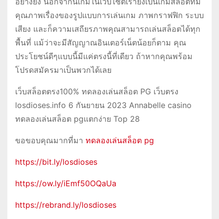
อย่างยิ่ง นอกจากนี้เกมในเว็บไซต์เรายังเป็นเกมสล็อตที่มี
คุณภาพเรื่องของรูปแบบการเล่นเกม ภาพกราฟฟิก ระบบ
เสียง และก็ความเสถียรภาพคุณสามารถเล่นสล็อตได้ทุก
พื้นที่ แม้ว่าจะมีสัญญาณอินเตอร์เน็ตน้อยก็ตาม คุณ
ประโยชน์ดีๆแบบนี้มีแค่ตรงนี้ที่เดียว ถ้าหากคุณพร้อม
โปรดสมัครมาเป็นพวกได้เลย
เว็บสล็อตตรง100% ทดลองเล่นสล็อต PG เว็บตรง
losdioses.info 6 กันยายน 2023 Annabelle casino
ทดลองเล่นสล็อต pgแตกง่าย Top 28
ขอขอบคุณมากที่มา
ทดลองเล่นสล็อต pg
https://bit.ly/losdioses
https://ow.ly/iEmf50OQaUa
https://rebrand.ly/losdioses