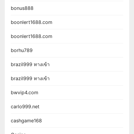
bonus888
boonlert1688.com
boonlert1688.com
borhu789
brazil999 ทางเข้า
brazil999 ทางเข้า
bwvip4.com
carlo999.net
cashgame168