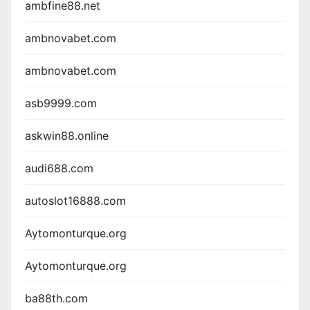
ambfine88.net
ambnovabet.com
ambnovabet.com
asb9999.com
askwin88.online
audi688.com
autoslot16888.com
Aytomonturque.org
Aytomonturque.org
ba88th.com