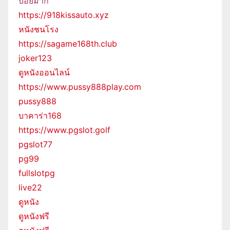
บ่อยมาก
https://918kissauto.xyz
หนังชนโรง
https://sagame168th.club
joker123
ดูหนังออนไลน์
https://www.pussy888play.com
pussy888
บาคาร่า168
https://www.pgslot.golf
pgslot77
pg99
fullslotpg
live22
ดูหนัง
ดูหนังฟรี