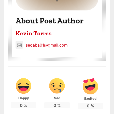
About Post Author
Kevin Torres
seoaba01@gmail.com
Happy
Sad
Excited
0
%
0
%
0
%