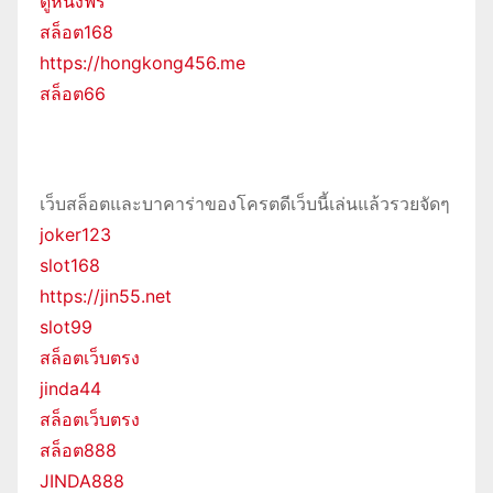
ดูหนังฟรี
สล็อต168
https://hongkong456.me
สล็อต66
เว็บสล็อตและบาคาร่าของโครตดีเว็บนี้เล่นแล้วรวยจัดๆ
joker123
slot168
https://jin55.net
slot99
สล็อตเว็บตรง
jinda44
สล็อตเว็บตรง
สล็อต888
JINDA888