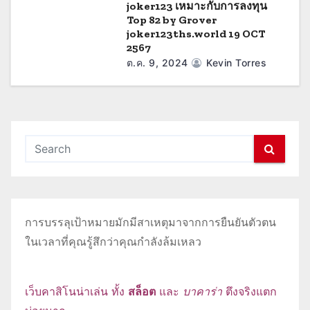
joker123 เหมาะกับการลงทุน
Top 82 by Grover
joker123ths.world 19 OCT
2567
ต.ค. 9, 2024
Kevin Torres
การบรรลุเป้าหมายมักมีสาเหตุมาจากการยืนยันตัวตน
ในเวลาที่คุณรู้สึกว่าคุณกำลังล้มเหลว
เว็บคาสิโนน่าเล่น ทั้ง
สล็อต
และ
บาคาร่า
ตึงจริงแตก