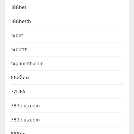
188bet
188betth
1xbet
1xbetth
1xgameth.com
55สล็อต
77UFA
789plus.com
789plus.com
888pg