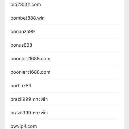
bio285th.com
bombet888.win
bonanza99
bonus888
boonlert1688.com
boonlert1688.com
borhu789
brazil999 ทางเข้า
brazil999 ทางเข้า
bwvip4.com