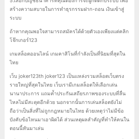
5.เลือกบัญชีธนาคารที่คุณต้องการจะผูกติดกับระบบ เพื่อ
สร้างความสบายในการทำธุรกรรมฝาก-ถอน เงินเข้าสู่
ระบบ
ถ้าหากคุณพอใจสามารถสมัครได้ด้วยตัวเองเพียงแต่คลิก
โจ๊กเกอร์123
เกมสล็อตออนไลน์ เกมคาสิโนที่กำลังเป็นที่นิยมที่สุดใน
ไทย
เว็บ joker123th joker123 เป็นแหล่งรวมสล็อตเว็บตรง
รายใหญ่ที่สุดในไทย เว็บเรามีเกมสล็อตให้เลือกเล่น
นานาประการ แถมค้ำประกันเสถียรภาพของระบบที่ลื่น
ไหลไม่มีสะดุดอีกด้วย นอกจากนั้นการเล่นสล็อตยังไม่
ถือว่าเป็นสิ่งที่ไม่ถูกกฎหมายในไทย ด้วยเหตุว่าไม่มีข้อ
บังคับข้อไหนมาเอาผิดได้ ส่วนเหตุผลสำคัญที่ทำให้คนใน
ตอนนี้หันมาเล่น