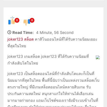
0
0
Read Time:
4 Minute, 56 Second
joker123
สล็อต
คาสิโนออนไลน์ที่ได้รับความนิยมเยอะ
ที่สุดในไทย
joker123 เกมสล็อต joker123 ที่ได้รับความนิยมที่
กำลังเติบโตในไทย
joker123 เป็นสล็อตออนไลน์ที่กำลังเติบโตและก็เป็นที่
นิยมมากที่สุดในไทย พื้นที่นี้นับว่าเป็นแหล่งรวมสล็อตเว็บ
ตรงรายใหญ่ ที่มีเกมสล็อตออนไลน์หลายสิบเกม รับ
ประกันความสดใหม่ สนุกสาแก่ใจให้ท่านได้เลือกเล่น
มากมายก่ายกอง แถมเว็บไซต์ของเรายังมีระบบข้างในที่