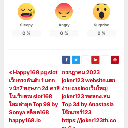
Sleepy
Angry
Surprise
0
%
0
%
0
%
แ
Happy168 pg slot
กรกฎาคม 2023
เว็บตรง อันดับ 1 แตก
joker123 websiteแตก
น
หนัก7 พฤษภา 24 คาสิ
ง่าย casinoเว็บใหญ่
ะ
โนเว็บตรง slot168
joker123 ทดลองเล่น
ใหม่ล่าสุด Top 99 by
Top 34 by Anastasia
แ
Sonya สล็อต168
โจ๊กเกอร์123
น
happy168.io
https://joker123th.co