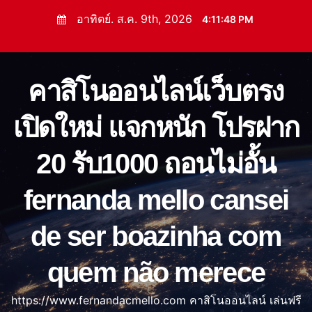
S
อาทิตย์. ส.ค. 9th, 2026
4:11:49 PM
k
i
p
คาสิโนออนไลน์เว็บตรง
t
o
เปิดใหม่ แจกหนัก โปรฝาก
c
o
20 รับ1000 ถอนไม่อั้น
n
t
fernanda mello cansei
e
n
de ser boazinha com
t
quem não merece
https://www.fernandacmello.com คาสิโนออนไลน์ เล่นฟรี