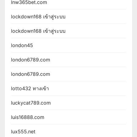
lnw365bet.com
lockdown168 เข้าสู่ระบบ
lockdown168 เข้าสู่ระบบ
london45
london6789.com
london6789.com
lotto432 ทางเข้า
luckycat789.com
luis16888.com
lux555.net