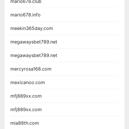
mario678.club
mario678.info
meekin365day.com
megawaysbet789.net
megawaysbet789.net
mercyrosa168.com
mexicanoo.com
mfj889xx.com
mfj889xx.com
mia88th.com