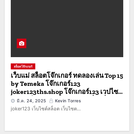
สล็อตโจ๊กเกอร์
เว็บแม่ สล็อตโจ๊กเกอร์ ทดลองเล่น Top 15
by Temeka โจ๊กเกอร์123
joker123ths.shop โจ๊กเกอร์123 เวปไซต์
ใหญ่ สล็อตยอดนิยม อันดับ 1 ที่นักปั่นไม่
มี.ค. 24, 2025
Kevin Torres
ควรพลาด 23 มีนาคม 2568 casino
joker123 เว็บไซต์สล็อต เว็บไซต…
online