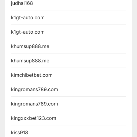
judhai168
k1gt-auto.com
k1gt-auto.com
khumsup888.me
khumsup888.me
kimchibetbet.com
kingromans789.com
kingromans789.com
kingxxxbet123.com
kiss918