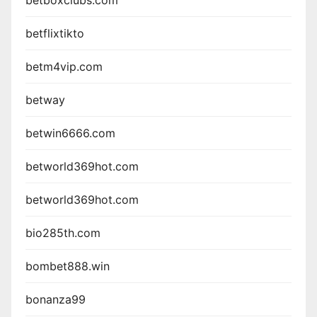
betboxclubs.com
betflixtikto
betm4vip.com
betway
betwin6666.com
betworld369hot.com
betworld369hot.com
bio285th.com
bombet888.win
bonanza99