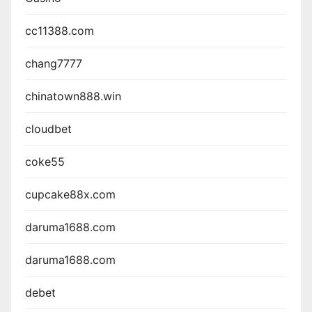
cc11388.com
chang7777
chinatown888.win
cloudbet
coke55
cupcake88x.com
daruma1688.com
daruma1688.com
debet