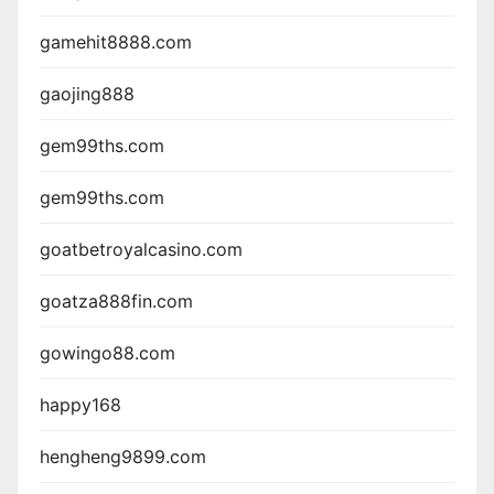
gamehit8888.com
gaojing888
gem99ths.com
gem99ths.com
goatbetroyalcasino.com
goatza888fin.com
gowingo88.com
happy168
hengheng9899.com