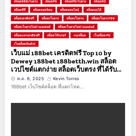
สล็อต888เว็บตรง
สล็อตPG
สล็อตPGเว็บตรง
สล็อตXO
สล็อตพีจี
สล็อตยอดนิยม
สล็อตออนไลน์
สล็อตออโต้
สล็อตเครดิตฟรี
สล็อตเว็บตรง
สล็อตเว็บตรง
สล็อตเว็บตรง789
สล็อตเว็บตรงไม่ผ่านเอเย่นต์
สล็อตเว็บตรงไม่ผ่านเอเย่นต์
สล็อตแจกเครดิตฟรี
สล็อตโจ๊กเกอร์
เกมสล็อต
เว็บสล็อต PG
เว็บสล็อตอันดับ1
เว็บแม่ 188bet เครดิตฟรี Top 10 by
Dewey 188bet 188betth.win สล็อต
เวปไซต์แตกง่าย สล็อตเว็บตรง ที่ได้รับ
ความนิยมในปี 2025 22 JUN 2568 คาสิ
พ.ค. 6, 2025
Kevin Torres
โนออนไลน์
188bet เว็บไซต์สล็อต ที่แตกโหด…