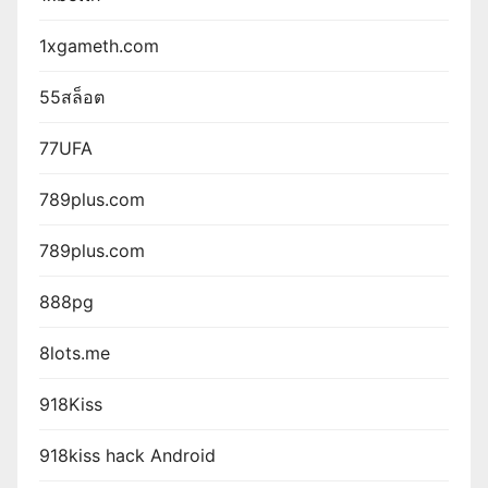
1xgameth.com
55สล็อต
77UFA
789plus.com
789plus.com
888pg
8lots.me
918Kiss
918kiss hack Android