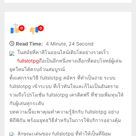
0
0
Read Time:
4 Minute, 24 Second
ในสมัยที่คาสิโนออนไลน์เติบโตอย่างรวดเร็ว
fullslotpg
ถือเป็นอีกหนึ่งทางเลือกที่ตอบโจทย์ผู้เล่น
ยุคใหม่ได้ครบถ้วนสมบูรณ์
ตั้งแต่กรรมวิธี fullslotpg สมัคร ที่ทำเป็นง่าย ระบบ
fullslotpg เข้าระบบ ที่เร็วทันใจและก็ไม่เป็นอันตราย
รวมถึงโปรโมชั่น fullslotpg เครดิตฟรี ที่ช่วยเพิ่มทุนให้
กับผู้เล่นทุกระดับ
บทความนี้จะพาคุณทำความรู้จักกับ fullslotpg อย่าง
พิถีพิถัน พร้อมยุทธวิธีสำหรับในการใช้บริการอย่างคุ้ม
ลักษณะเด่นของ fullslotpg ที่ทำให้เป็นที่นิยม