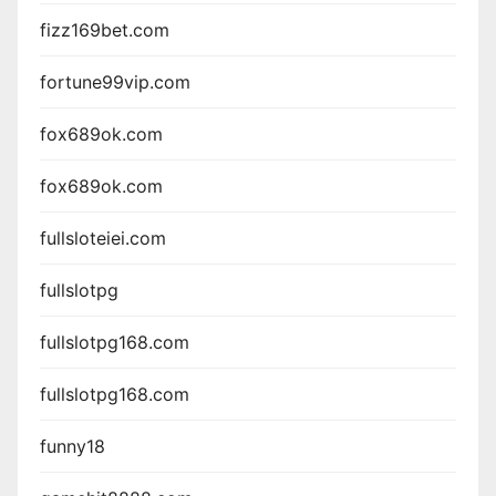
fizz169bet.com
fortune99vip.com
fox689ok.com
fox689ok.com
fullsloteiei.com
fullslotpg
fullslotpg168.com
fullslotpg168.com
funny18