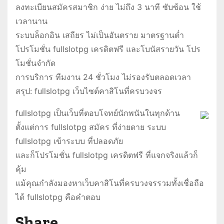
ลงทะเบียนสมัครสมาชิก ง่าย ไม่ถึง 3 นาที ซับซ้อน ใช้
เวลานาน
ระบบล็อกอิน เสถียร ไม่เป็นอันตราย มาตรฐานต่ำ
โปรโมชั่น fullslotpg เครดิตฟรี และโบนัสรายวัน โปร
โมชั่นจำกัด
การบริการ ทีมงาน 24 ชั่วโมง ไม่รองรับตลอดเวลา
สรุป: fullslotpg เว็บไซต์คาสิโนที่ครบวงจร
fullslotpg เป็นเว็บที่ตอบโจทย์นักพนันในทุกด้าน
ตั้งแต่การ fullslotpg สมัคร ที่ง่ายดาย ระบบ
fullslotpg เข้าระบบ ที่ปลอดภัย
และก็โปรโมชั่น fullslotpg เครดิตฟรี ที่แจกจริงแล้วก็
คุ้ม
แม้คุณกำลังมองหาเว็บคาสิโนที่ครบวงจรรวมทั้งเชื่อถือ
ได้ fullslotpg คือคำตอบ
Share