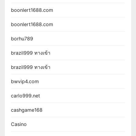
boonlert1688.com
boonlert1688.com
borhu789
brazil999 ทางเข้า
brazil999 ทางเข้า
bwvip4.com
carlo999.net
cashgame168
Casino