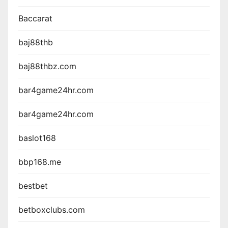
Baccarat
baj88thb
baj88thbz.com
bar4game24hr.com
bar4game24hr.com
baslot168
bbp168.me
bestbet
betboxclubs.com