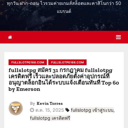
ทุกวัน ฝาก-ถอน ไวรวมค่ายเกมส์สล็อตและคาสิโนกว่า 50
แบรนด์
FULLSLOTPG168.COM
FULLSLOTPG168.COM
fullslotpg สมัคร 31 กรกฎาคม fullslotpg
เครดิตฟรี เร็วและปลอดภัยตั้งค่าอุปกรณ์ที่
อนุญาตล็อกอินได้ระบบแจ้งเตือนทันที Top 60
by Emerson
By
Kevin Torres
ต.ค. 15, 2025
fullslotpg เข้าสู่ระบบ
,
fullslotpg เครดิตฟรี