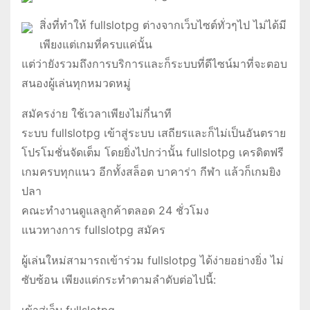
สิ่งที่ทำให้ fullslotpg ต่างจากเว็บไซต์ทั่วๆไป ไม่ได้มี
เพียงแต่เกมที่ครบแค่นั้น
แต่ว่ายังรวมถึงการบริการและก็ระบบที่ดีไซน์มาที่จะตอบ
สนองผู้เล่นทุกหมวดหมู่
สมัครง่าย ใช้เวลาเพียงไม่กี่นาที
ระบบ fullslotpg เข้าสู่ระบบ เสถียรและก็ไม่เป็นอันตราย
โปรโมชั่นจัดเต็ม โดยยิ่งไปกว่านั้น fullslotpg เครดิตฟรี
เกมครบทุกแนว อีกทั้งสล็อต บาคาร่า กีฬา แล้วก็เกมยิง
ปลา
คณะทำงานดูแลลูกค้าตลอด 24 ชั่วโมง
แนวทางการ fullslotpg สมัคร
ผู้เล่นใหม่สามารถเข้าร่วม fullslotpg ได้ง่ายอย่างยิ่ง ไม่
ซับซ้อน เพียงแต่กระทำตามลำดับต่อไปนี้: