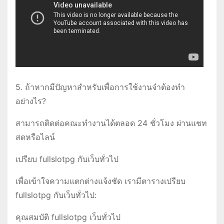
5. ถ้าหากมีปัญหาสำหรับเพื่อการใช้งานจำต้องทำ
อย่างไร?
สามารถติดต่อคณะทำงานได้ตลอด 24 ชั่วโมง ผ่านแชท
สดหรือไลน์
เปรียบ fullslotpg กับเว็บทั่วไป
เพื่อเข้าใจความแตกต่างแจ้งชัด เรามีตารางเปรียบ
fullslotpg กับเว็บทั่วไป:
คุณสมบัติ fullslotpg เว็บทั่วไป