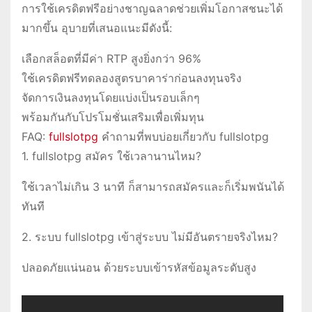
การใช้เครดิตฟรีอย่างชาญฉลาดช่วยเพิ่มโอกาสชนะได้
มากขึ้น อุบายที่เสนอแนะมีดังนี้:
เลือกสล็อตที่มีค่า RTP สูงยิ่งกว่า 96%
ใช้เครดิตฟรีทดลองสูตรบาคาร่าก่อนลงทุนจริง
จัดการเงินลงทุนโดยแบ่งเป็นรอบเล็กๆ
พร้อมกันกับโปรโมชั่นเสริมเพื่อเพิ่มทุน
FAQ:
fullslotpg
คำถามที่พบบ่อยเกี่ยวกับ fullslotpg
1. fullslotpg สมัคร ใช้เวลานานไหม?
ใช้เวลาไม่เกิน 3 นาที ก็สามารถสมัครและก็เริ่มพนันได้
ทันที
2. ระบบ fullslotpg เข้าสู่ระบบ ไม่มีอันตรายจริงไหม?
ปลอดภัยแน่นอน ด้วยระบบเข้ารหัสข้อมูลระดับสูง