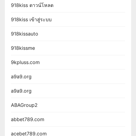
918kiss ดาวน์โหลด
918kiss เข้าสู่ระบบ
918kissauto
918kissme
9kpluss.com
a9a9.org
a9a9.org
ABAGroup2
abbet789.com
acebet789.com