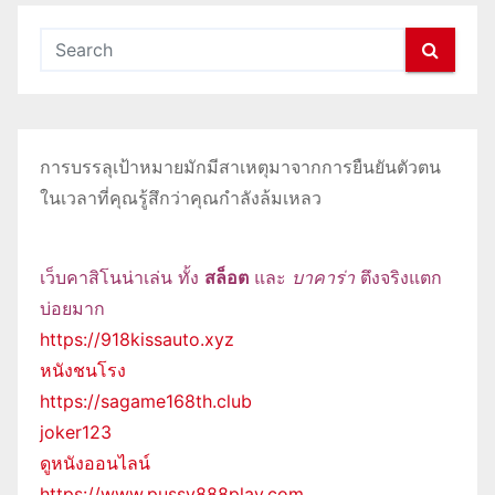
การบรรลุเป้าหมายมักมีสาเหตุมาจากการยืนยันตัวตน
ในเวลาที่คุณรู้สึกว่าคุณกำลังล้มเหลว
เว็บคาสิโนน่าเล่น ทั้ง
สล็อต
และ
บาคาร่า
ตึงจริงแตก
บ่อยมาก
https://918kissauto.xyz
หนังชนโรง
https://sagame168th.club
joker123
ดูหนังออนไลน์
https://www.pussy888play.com