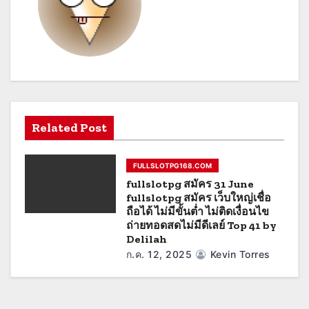
ว
เ
รื่
อ
ง
Related Post
FULLSLOTPG168.COM
fullslotpg สมัคร 31 June
fullslotpg สมัคร เว็บใหญ่เชื่อ
ถือได้ ไม่มีขั้นต่ำ ไม่ติดเงื่อนไข
ถ่ายทอดสดไม่มีดีเลย์ Top 41 by
Delilah
ก.ค. 12, 2025
Kevin Torres