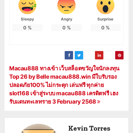
Sleepy
Angry
Surprise
0
%
0
%
0
%
แ
Macau888 ทางเข้า เว็บสล็อตขวัญใจนักลงทุน
Top 26 by Belle macau888.win มีใบรับรอง
น
ปลอดภัย100% ไม่กระตุก เล่นฟรี ทุกค่าย
ะ
slot168 เข้าสู่ระบบ macau888 เครดิตฟรี เฮง
รับแดนทะเลทราย 3 February 2568
แ
น
ว
Kevin Torres