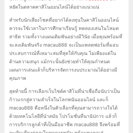
หยัดในตลาดคาสิโนออนไลน์ได้อย่างแน่วแน่
สำหรับนักเสี่ยงโชคที่อยากได้ลงทุนในคาสิโนออนไลน์
ควรจะใช้เวลาในการศึกษาเรียนรู้ ทดลองเล่นในโหมด
สาธิต รวมทั้งวางแผนเดิมพันอย่างมีวินัย เมื่อคุณพร้อมที่
จะลงเดิมพันจริง macau888 จะเป็นแพลตฟอร์มที่มอบ
ประสบการณ์ที่เหมาะสมที่สุดให้กับคุณ ไม่เพียงแต่ใน
ด้านความสนุก แม้กระนั้นยังช่วยทำให้คุณกำหนด
แผนการเล่นแล้วก็บริหารจัดการงบประมาณได้อย่างมี
คุณภาพ
สุดท้ายนี้ การเลือกเว็บไซต์คาสิโนที่น่าเชื่อถือนับว่าเป็น
ก้าวแรกสู่ความสำเร็จในโลกพนันออนไลน์ และก็
macau888 คือหนึ่งในตัวเลือกที่คุณสามารถวางใจได้
ด้วยเทคโนโลยีที่นำสมัย โปรโมชั่นที่นานัปการ แล้วก็
การบริการลูกค้าที่เป็นมืออาชีพ macau888 จึงพร้อมที่
จะเดินเคียงคู่คุณในทุกการพนัน พร้อมพาคุณสู่