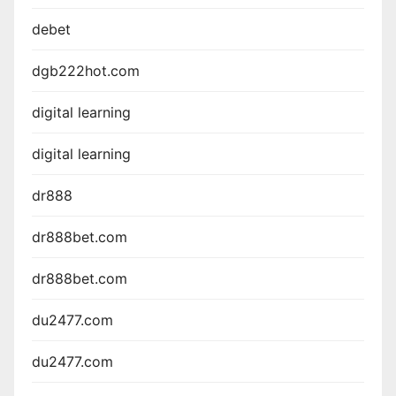
debet
dgb222hot.com
digital learning
digital learning
dr888
dr888bet.com
dr888bet.com
du2477.com
du2477.com