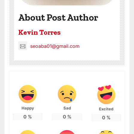
About Post Author
Kevin Torres
seoaba01@gmail.com
Happy
Sad
Excited
0
%
0
%
0
%