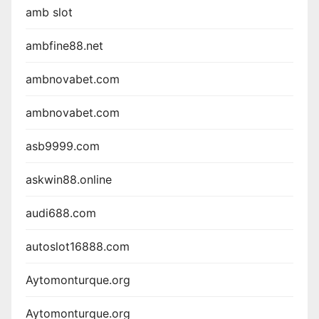
amb slot
ambfine88.net
ambnovabet.com
ambnovabet.com
asb9999.com
askwin88.online
audi688.com
autoslot16888.com
Aytomonturque.org
Aytomonturque.org