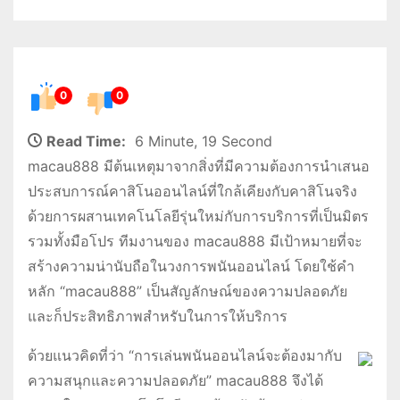
0
0
Read Time:
6 Minute, 19 Second
macau888 มีต้นเหตุมาจากสิ่งที่มีความต้องการนำเสนอ
ประสบการณ์คาสิโนออนไลน์ที่ใกล้เคียงกับคาสิโนจริง
ด้วยการผสานเทคโนโลยีรุ่นใหม่กับการบริการที่เป็นมิตร
รวมทั้งมือโปร ทีมงานของ macau888 มีเป้าหมายที่จะ
สร้างความน่านับถือในวงการพนันออนไลน์ โดยใช้คำ
หลัก “macau888” เป็นสัญลักษณ์ของความปลอดภัย
และก็ประสิทธิภาพสำหรับในการให้บริการ
ด้วยแนวคิดที่ว่า “การเล่นพนันออนไลน์จะต้องมากับ
ความสนุกและความปลอดภัย” macau888 จึงได้