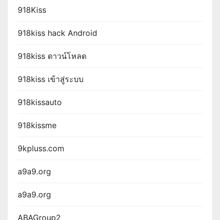
918Kiss
918kiss hack Android
918kiss ดาวน์โหลด
918kiss เข้าสู่ระบบ
918kissauto
918kissme
9kpluss.com
a9a9.org
a9a9.org
ABAGroup2