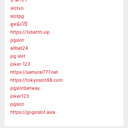
บาคาร่า
slotxo
slotpg
ดูหนังโป๊
https://1xbetth.vip
pgslot
allbet24
pg slot
joker 123
https://samurai777.net
https://tokyoslot88.com
pgslotbetway
joker123
pgslot
https://gogoslot.asia