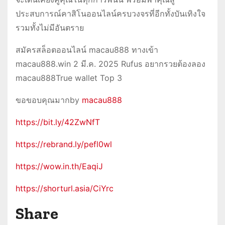
ประสบการณ์คาสิโนออนไลน์ครบวงจรที่อีกทั้งบันเทิงใจ
รวมทั้งไม่มีอันตราย
สมัครสล็อตออนไลน์ macau888 ทางเข้า
macau888.win 2 มี.ค. 2025 Rufus อยากรวยต้องลอง
macau888True wallet Top 3
ขอขอบคุณมากby
macau888
https://bit.ly/42ZwNfT
https://rebrand.ly/pefl0wl
https://wow.in.th/EaqiJ
https://shorturl.asia/CiYrc
Share