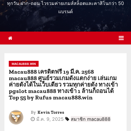
ทุกวัน ฝาก-ถอน ไวรวมค่ายเกมส์สล็อตและคาสิโนกว่า 50
แบรนด์
MACAU888.WIN
Macau888 เครดิตฟรี 19 มี.ค. 2568
macau888 ศูนย์รวมเกมดังแตกง่าย เล่นเกม
ค่ายดังได้ในเว็บเดียว รวมทุกค่ายดัง ทางเข้า
pgslot macau888 ทางเข้า 1 ล้านก็ถอนได้
Top 55 by Rufus macau888.win
By
Kevin Torres
มี.ค. 9, 2025
สมาชิก macau888