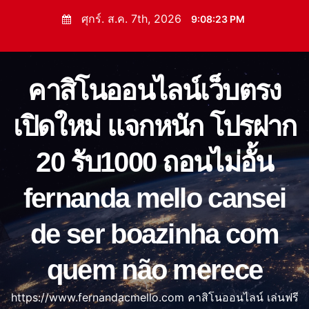
S
ศุกร์. ส.ค. 7th, 2026
9:08:25 PM
k
i
p
คาสิโนออนไลน์เว็บตรง
t
o
เปิดใหม่ แจกหนัก โปรฝาก
c
o
20 รับ1000 ถอนไม่อั้น
n
t
fernanda mello cansei
e
n
de ser boazinha com
t
quem não merece
https://www.fernandacmello.com คาสิโนออนไลน์ เล่นฟรี