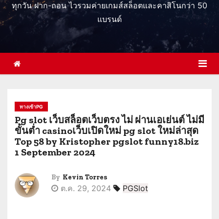
ทุกวัน ฝาก-ถอน ไวรวมค่ายเกมส์สล็อตและคาสิโนกว่า 50
แบรนด์
ทางเข้าPG
Pg slot เว็บสล็อตเว็บตรง ไม่ ผ่านเอเย่นต์ ไม่มี
ขั้นต่ำ casinoเว็บเปิดใหม่ pg slot ใหม่ล่าสุด
Top 58 by Kristopher pgslot funny18.biz
1 September 2024
By
Kevin Torres
ต.ค. 29, 2024
PGSlot