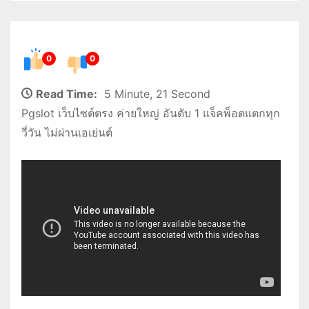
0
0
Read Time:
5 Minute, 21 Second
Pgslot เว็บไซต์ตรง ค่ายใหญ่ อันดับ 1 แจ็คพ็อตแตกทุก
วี่วัน ไม่ผ่านเอเย่นต์