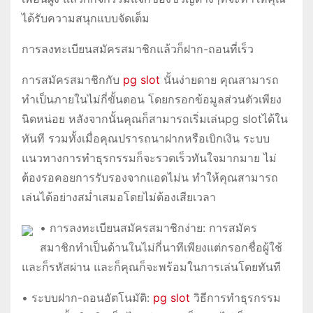
ได้รับความสนุกแบบจัดเต็ม
การลงทะเบียนสมัครสมาชิกแล้วก็ฝาก-ถอนที่เร็ว
การสมัครสมาชิกกับ
pg slot
นั้นง่ายดาย คุณสามารถ
ทำเป็นภายในไม่กี่ขั้นตอน โดยกรอกข้อมูลส่วนตัวเพียง
นิดหน่อย หลังจากนั้นคุณก็สามารถเริ่มเล่นpg slotได้ใน
ทันที รวมทั้งเมื่อคุณปรารถนาฝากหรือเบิกเงิน ระบบ
แนวทางการทำธุรกรรมก็จะรวดเร็วทันใจมากมาย ไม่
ต้องรอคอยการรับรองจากแอดไม่น ทำให้คุณสามารถ
เล่นได้อย่างสม่ำเสมอโดยไม่ต้องเสียเวลา
• การลงทะเบียนสมัครสมาชิกง่าย: การสมัคร
สมาชิกทำเป็นด้านในไม่กี่นาทีเพียงแต่กรอกชื่อผู้ใช้
และก็รหัสผ่าน และก็คุณก็จะพร้อมในการเล่นโดยทันที
• ระบบฝาก-ถอนอัตโนมัติ:
pg slot
วิธีการทำธุรกรรม