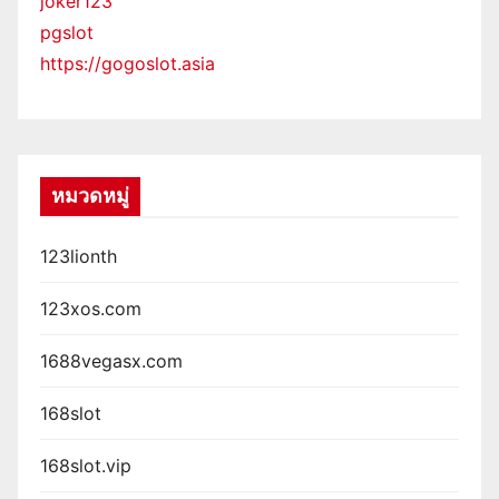
joker123
pgslot
https://gogoslot.asia
หมวดหมู่
123lionth
123xos.com
1688vegasx.com
168slot
168slot.vip