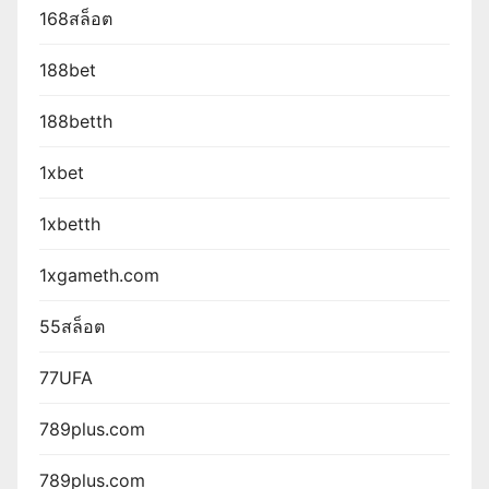
168สล็อต
188bet
188betth
1xbet
1xbetth
1xgameth.com
55สล็อต
77UFA
789plus.com
789plus.com