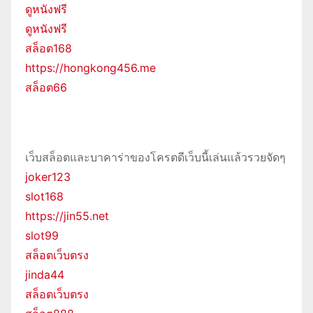
ดูหนังฟรี
ดูหนังฟรี
สล็อต168
https://hongkong456.me
สล็อต66
เว็บสล็อตและบาคาร่าของโครตดีเว็บนี้เล่นแล้วรวยจัดๆ
joker123
slot168
https://jin55.net
slot99
สล็อตเว็บตรง
jinda44
สล็อตเว็บตรง