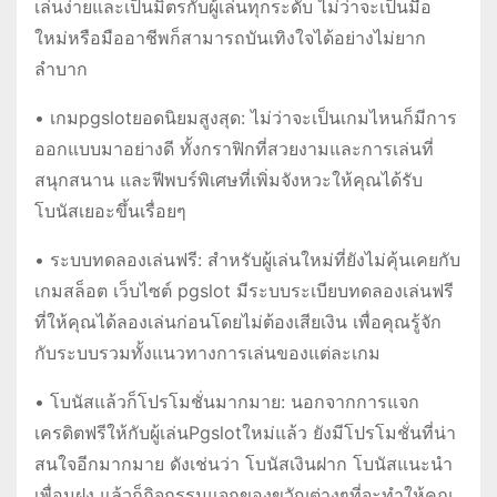
เล่นง่ายและเป็นมิตรกับผู้เล่นทุกระดับ ไม่ว่าจะเป็นมือ
ใหม่หรือมืออาชีพก็สามารถบันเทิงใจได้อย่างไม่ยาก
ลำบาก
• เกมpgslotยอดนิยมสูงสุด: ไม่ว่าจะเป็นเกมไหนก็มีการ
ออกแบบมาอย่างดี ทั้งกราฟิกที่สวยงามและการเล่นที่
สนุกสนาน และฟีพบร์พิเศษที่เพิ่มจังหวะให้คุณได้รับ
โบนัสเยอะขึ้นเรื่อยๆ
• ระบบทดลองเล่นฟรี: สำหรับผู้เล่นใหม่ที่ยังไม่คุ้นเคยกับ
เกมสล็อต เว็บไซต์ pgslot มีระบบระเบียบทดลองเล่นฟรี
ที่ให้คุณได้ลองเล่นก่อนโดยไม่ต้องเสียเงิน เพื่อคุณรู้จัก
กับระบบรวมทั้งแนวทางการเล่นของแต่ละเกม
• โบนัสแล้วก็โปรโมชั่นมากมาย: นอกจากการแจก
เครดิตฟรีให้กับผู้เล่นPgslotใหม่แล้ว ยังมีโปรโมชั่นที่น่า
สนใจอีกมากมาย ดังเช่นว่า โบนัสเงินฝาก โบนัสแนะนำ
เพื่อนฝูง แล้วก็กิจกรรมแจกของขวัญต่างๆที่จะทำให้คุณ