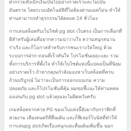
ฝากรวมทั้งเบิกเงินเป็นไปอย่างรวดเร็วและไม่เป็น
อันตราย โดยระบบอัตโนมัติที่ไม่ต้องผ่านแอดไม่น ทำให้
ท่านสามารถทำธุรกรรมได้ตลอด 24 ชั่วโมง
การเล่นสล็อตกับเว็บไซต์ pg slot เว็บตรง เป็นการเลือกที่
ดีสำหรับผู้เล่นที่อยากความน่าวางใจ ความสนุกสนาน
ร่าเริง และก็โอกาสสำหรับการชนะรางวัลใหญ่ ด้วย
ระบบการฝาก-ถอนที่เร็วทันใจ โปรโมชั่นเยอะแยะ รวม
ทั้งการบริการที่ตั้งใจ ทำให้เว็บไซต์แห่งนี้แปลงเป็นที่นิยม
อย่างรวดเร็ว ถ้าหากคุณกำลังมองหาเว็บสล็อตที่ครบ
ถ้วนบริบูรณ์ ไม่ว่าจะเป็นการออกแบบเกม ความ
ปลอดภัย และก็โปรโมชั่นที่คุ้ม ผมขอชี้แนะให้ท่านทดล
องเล่นกับ pg slot แล้วคุณจะไม่ผิดหวังครับ
เกมสล็อตจากค่าย PG ของเว็บแห่งนี้ยังมากับกราฟิกที่
สวยงาม เสียงดนตรีที่ตื่นเต้น และก็ฟีเจอร์โบนัสที่ทำให้
การเล่นpg slotเกิดเรื่องสนุกและตื่นเต้นเพิ่มขึ้น นอก