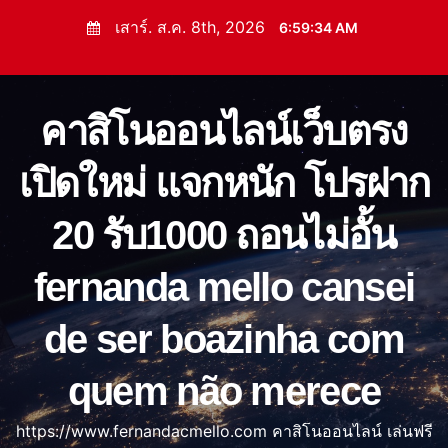
S
เสาร์. ส.ค. 8th, 2026
6:59:35 AM
k
i
p
คาสิโนออนไลน์เว็บตรง
t
o
เปิดใหม่ แจกหนัก โปรฝาก
c
o
20 รับ1000 ถอนไม่อั้น
n
t
fernanda mello cansei
e
n
de ser boazinha com
t
quem não merece
https://www.fernandacmello.com คาสิโนออนไลน์ เล่นฟรี