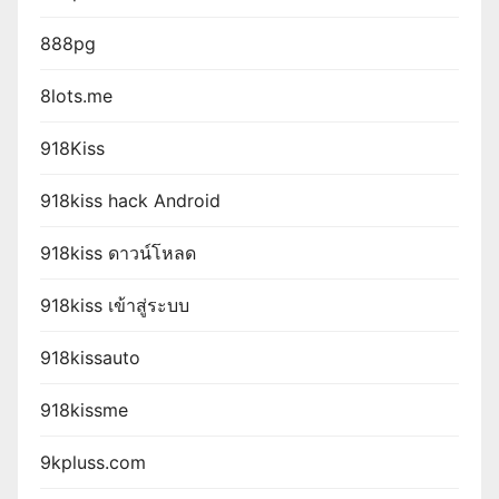
888pg
8lots.me
918Kiss
918kiss hack Android
918kiss ดาวน์โหลด
918kiss เข้าสู่ระบบ
918kissauto
918kissme
9kpluss.com