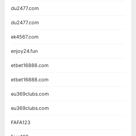
du2477.com
du2477.com
ek4567.com
enjoy24.fun
etbet16888.com
etbet16888.com
eu369clubs.com
eu369clubs.com
FAFA123