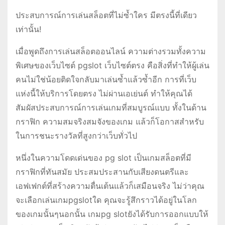
ประสบการณ์การเล่นสล็อตที่ไม่ซ้ำใคร มีตรงนี้ที่เดียว
เท่านั้น!
เมื่อพูดถึงการเล่นสล็อตออนไลน์ ความต่างรวมทั้งความ
พิเศษของเว็บไซต์ pgslot เว็บไซต์ตรง คือสิ่งที่ทำให้ผู้เล่น
คนไม่ใช่น้อยติดใจกลับมาเล่นซ้ำแล้วซ้ำอีก การที่เว็บ
แห่งนี้ให้บริการโดยตรง ไม่ผ่านเอเย่นต์ ทำให้คุณได้
สัมผัสประสบการณ์การเล่นเกมที่สมบูรณ์แบบ ทั้งในด้าน
กราฟิก ความสมจริงสมจังของเกม แล้วก็โอกาสสำหรับ
ในการชนะรางวัลที่สูงกว่าเว็บทั่วไป
หนึ่งในความโดดเด่นของ pg slot เป็นเกมสล็อตที่มี
กราฟิกที่ทันสมัย ประสมประสานกับเสียงดนตรีและ
เอฟเฟกต์ที่สร้างความตื่นเต้นแล้วก็เสมือนจริง ไม่ว่าคุณ
จะเลือกเล่นเกมpgslotใด คุณจะรู้สึกราวได้อยู่ในโลก
ของเกมนั้นๆนอกนั้น เกมpg slotยังได้รับการออกแบบให้