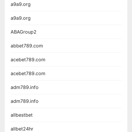
a9a9.org
a9a9.org
ABAGroup2
abbet789.com
acebet789.com
acebet789.com
adm789.info
adm789.info
allbestbet
allbet24hr