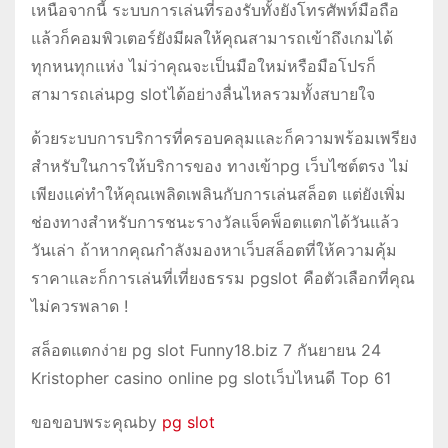
เหนือจากนี้ ระบบการเล่นที่รองรับทั้งยังโทรศัพท์มือถือ
แล้วก็คอมพิวเตอร์ยังมีผลให้คุณสามารถเข้าถึงเกมได้
ทุกหนทุกแห่ง ไม่ว่าคุณจะเป็นมือใหม่หรือมือโปรก็
สามารถเล่นpg slotได้อย่างลื่นไหลรวมทั้งสบายใจ
ด้วยระบบการบริการที่ครอบคลุมและก็ความพร้อมเพรียง
สำหรับในการให้บริการของ ทางเข้าpg เว็บไซต์ตรง ไม่
เพียงแค่ทำให้คุณเพลิดเพลินกับการเล่นสล็อต แต่ยังเพิ่ม
ช่องทางสำหรับการชนะรางวัลแจ็คพ็อตแตกได้วันแล้ว
วันเล่า ถ้าหากคุณกำลังมองหาเว็บสล็อตที่ให้ความคุ้ม
ราคาและก็การเล่นที่เที่ยงธรรม pgslot คือตัวเลือกที่คุณ
ไม่ควรพลาด !
สล็อตแตกง่าย pg slot Funny18.biz 7 กันยายน 24
Kristopher casino online pg slotเว็บไหนดี Top 61
ขอขอบพระคุณby
pg slot