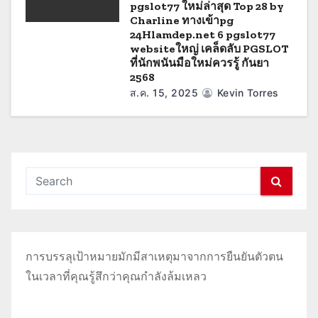
pgslot77 ใหม่ล่าสุด Top 28 by
Charline ทางเข้าpg
24Hlamdep.net 6 pgslot77
websiteใหญ่ เคล็ดลับ PGSLOT
ที่นักพนันมือใหม่ควรรู้ กันยา
2568
ส.ค. 15, 2025
Kevin Torres
การบรรลุเป้าหมายมักมีสาเหตุมาจากการยืนยันตัวตน
ในเวลาที่คุณรู้สึกว่าคุณกำลังล้มเหลว