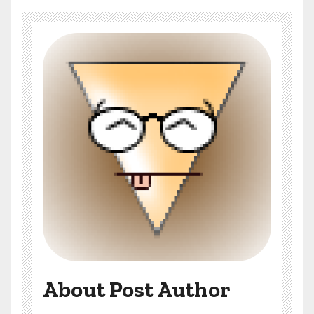
About Post Author