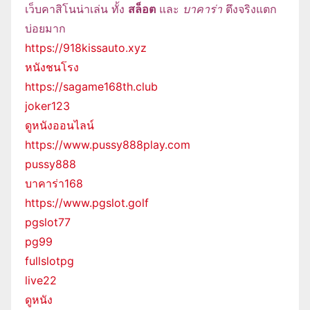
เว็บคาสิโนน่าเล่น ทั้ง
สล็อต
และ
บาคาร่า
ตึงจริงแตก
บ่อยมาก
https://918kissauto.xyz
หนังชนโรง
https://sagame168th.club
joker123
ดูหนังออนไลน์
https://www.pussy888play.com
pussy888
บาคาร่า168
https://www.pgslot.golf
pgslot77
pg99
fullslotpg
live22
ดูหนัง