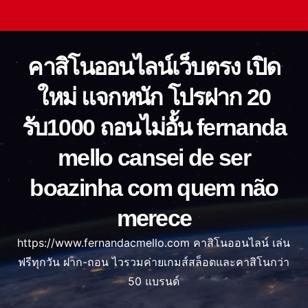
คาสิโนออนไลน์เว็บตรง เปิด
ใหม่ แจกหนัก โปรฝาก 20
รับ1000 ถอนไม่อั้น fernanda
mello cansei de ser
boazinha com quem não
merece
https://www.fernandacmello.com คาสิโนออนไลน์ เล่น
ฟรีทุกวัน ฝาก-ถอน ไวรวมค่ายเกมส์สล็อตและคาสิโนกว่า
50 แบรนด์