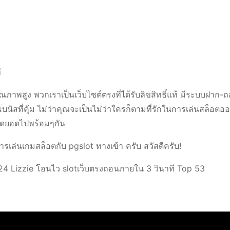
ี
ุณภาพสูง พวกเราเป็นเว็บไซต์ตรงที่ได้รับลิขสิทธิ์แท้ มีระบบฝาก-
บนัสที่คุ้ม ไม่ว่าคุณจะเป็นไม่ว่าใครก็ตามที่รักในการเล่นสล็อตอ
สุดยอดไปพร้อมๆกัน
ล่นเกมสล็อตกับ pgslot ทางเข้า ครับ สวัสดีครับ!
24 Lizzie โอนไว slotเว็บตรงถอนภายใน 3 วินาที Top 53