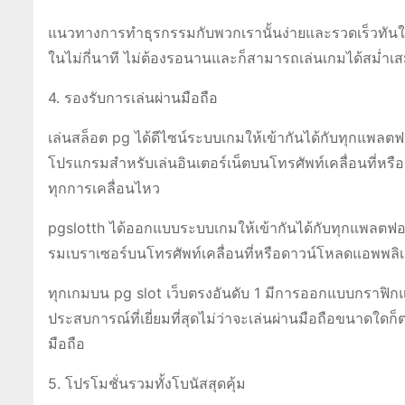
แนวทางการทำธุรกรรมกับพวกเรานั้นง่ายและรวดเร็วทันใจ
ในไม่กี่นาที ไม่ต้องรอนานและก็สามารถเล่นเกมได้สม่ำเ
4. รองรับการเล่นผ่านมือถือ
เล่นสล็อต pg ได้ดีไซน์ระบบเกมให้เข้ากันได้กับทุกแพล
โปรแกรมสำหรับเล่นอินเตอร์เน็ตบนโทรศัพท์เคลื่อนที่หรือด
ทุกการเคลื่อนไหว
pgslotth ได้ออกแบบระบบเกมให้เข้ากันได้กับทุกแพลตฟ
รมเบราเซอร์บนโทรศัพท์เคลื่อนที่หรือดาวน์โหลดแอพพลิเคชั
ทุกเกมบน pg slot เว็บตรงอันดับ 1 มีการออกแบบกราฟิกแล้ว
ประสบการณ์ที่เยี่ยมที่สุดไม่ว่าจะเล่นผ่านมือถือขนาดใดก็
มือถือ
5. โปรโมชั่นรวมทั้งโบนัสสุดคุ้ม