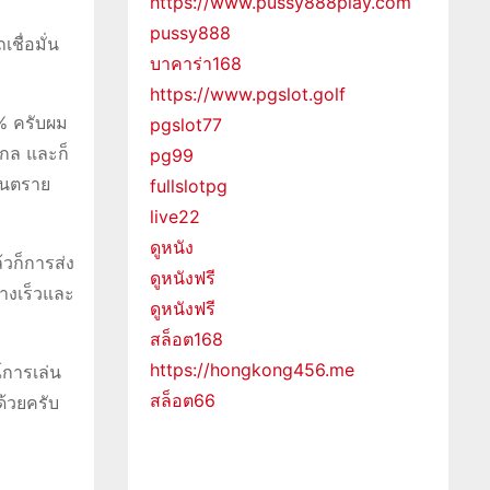
https://www.pussy888play.com
pussy888
ชื่อมั่น
บาคาร่า168
https://www.pgslot.golf
00% ครับผม
pgslot77
ากล และก็
pg99
อันตราย
fullslotpg
live22
ดูหนัง
้วก็การส่ง
ดูหนังฟรี
างเร็วและ
ดูหนังฟรี
สล็อต168
https://hongkong456.me
์การเล่น
สล็อต66
ด้วยครับ