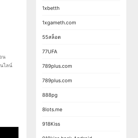
1xbetth
1xgameth.com
55สล็อต
77UFA
ถอน
อนไลน์
789plus.com
789plus.com
888pg
8lots.me
918Kiss