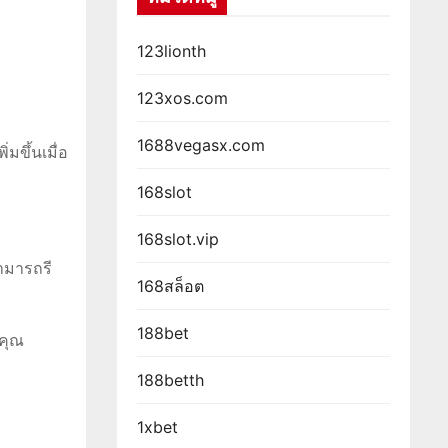
123lionth
123xos.com
1688vegasx.com
มขึ้นเมื่อ
168slot
168slot.vip
ามารถรี
168สล็อต
188bet
็คุณ
188betth
1xbet