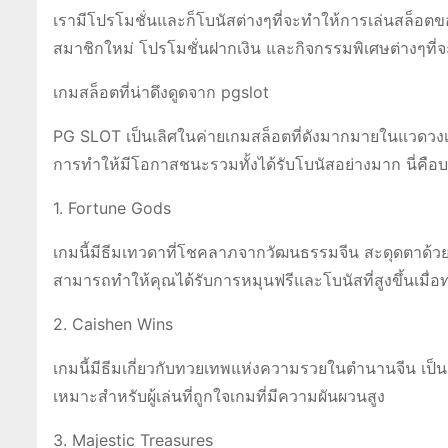
เรามีโปรโมชั่นและก็โบนัสต่างๆที่จะทำให้การเล่นสล็อตขอ
สมาชิกใหม่ โปรโมชั่นฝากเงิน และกิจกรรมพิเศษต่างๆที่
เกมสล็อตที่น่าดึงดูดจาก pgslot
PG SLOT เป็นเลิศในค่ายเกมสล็อตที่ดังมากมายในแวดวงเกม
การทำให้มีโอกาสชนะรวมทั้งได้รับโบนัสอย่างมาก นี่คือ
1. Fortune Gods
เกมนี้มีธีมเทวดาที่โชคลาภจากวัฒนธรรมจีน สะดุดตาด้วยภ
สามารถทำให้คุณได้รับการหมุนฟรีและโบนัสที่สูงขึ้นเม
2. Caishen Wins
เกมนี้มีธีมเกี่ยวกับทวยเทพแห่งความรวยในตำนานจีน เป็น
เหมาะสำหรับผู้เล่นที่ถูกใจเกมที่มีความผันผวนสูง
3. Majestic Treasures