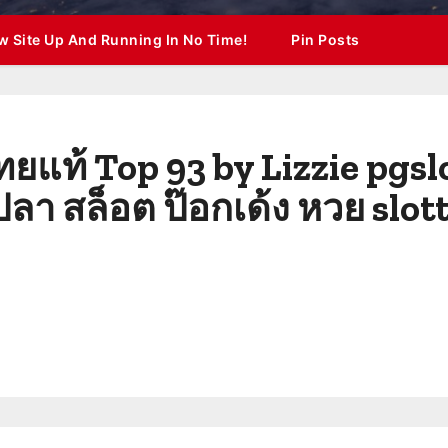
w Site Up And Running In No Time!
Pin Posts
ทยแท้ Top 93 by Lizzie pgsl
งปลา สล็อต ป๊อกเด้ง หวย sl