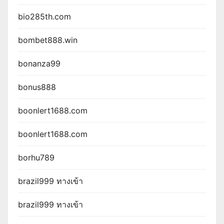
bio285th.com
bombet888.win
bonanza99
bonus888
boonlert1688.com
boonlert1688.com
borhu789
brazil999 ทางเข้า
brazil999 ทางเข้า