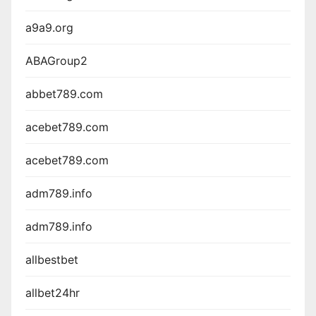
a9a9.org
ABAGroup2
abbet789.com
acebet789.com
acebet789.com
adm789.info
adm789.info
allbestbet
allbet24hr