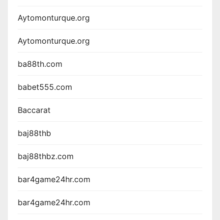
Aytomonturque.org
Aytomonturque.org
ba88th.com
babet555.com
Baccarat
baj88thb
baj88thbz.com
bar4game24hr.com
bar4game24hr.com