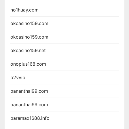
no1huay.com
okcasino159.com
okcasino159.com
okcasino159.net
onoplus168.com
p2vvip
pananthai99.com
pananthai99.com
paramax1688.info