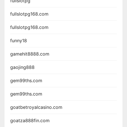
fullslotpg
fullslotpg168.com
fullslotpg168.com
funny18
gamehit8888.com
gaojing888
gem99ths.com
gem99ths.com
goatbetroyalcasino.com
goatza888fin.com