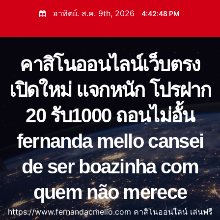
S
อาทิตย์. ส.ค. 9th, 2026
4:42:49 PM
k
i
p
คาสิโนออนไลน์เว็บตรง
t
o
เปิดใหม่ แจกหนัก โปรฝาก
c
o
20 รับ1000 ถอนไม่อั้น
n
t
fernanda mello cansei
e
n
de ser boazinha com
t
quem não merece
https://www.fernandacmello.com คาสิโนออนไลน์ เล่นฟรี