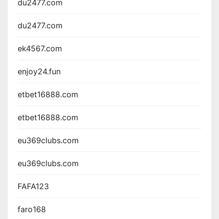
du2477.com
du2477.com
ek4567.com
enjoy24.fun
etbet16888.com
etbet16888.com
eu369clubs.com
eu369clubs.com
FAFA123
faro168