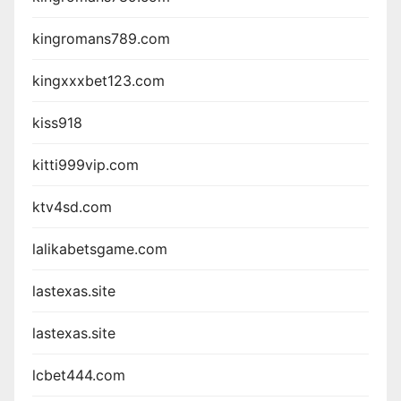
kingromans789.com
kingxxxbet123.com
kiss918
kitti999vip.com
ktv4sd.com
lalikabetsgame.com
lastexas.site
lastexas.site
lcbet444.com