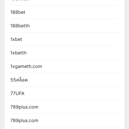
188bet
188betth
1xbet
1xbetth
1xgameth.com
55สล็อต
77UFA
789plus.com
789plus.com