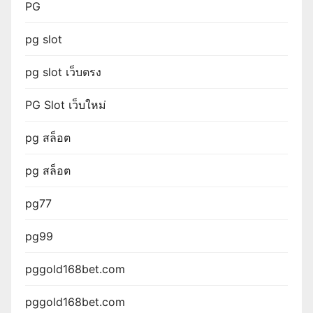
PG
pg slot
pg slot เว็บตรง
PG Slot เว็บใหม่
pg สล็อต
pg สล็อต
pg77
pg99
pggold168bet.com
pggold168bet.com