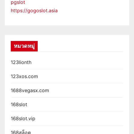
pgslot
https://gogoslot.asia
หมวดหมู่
123lionth
123xos.com
1688vegasx.com
168slot
168slot.vip
168สล็อต