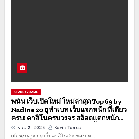
UFASEXYGAME
พนัน เว็บเปิดใหม่ ใหม่ล่าสุด Top 69 by
Nadine 20 ยูฟ่าเบท เว็บแจกหนัก ที่เดียว
ครบ! คาสิโนครบวงจร สล็อตแตกหนัก
บาคาร่าเล่นง่าย แทงบอลค่าน้ำดี พฤศจิก
ธ.ค. 2, 2025
Kevin Torres
า 25
ufasexygame เว็บคาสิโนสายของแท…