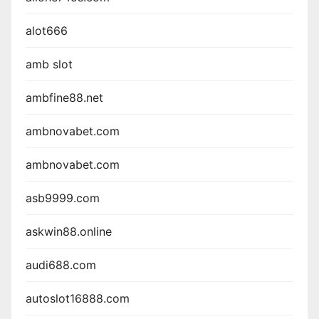
alot666
amb slot
ambfine88.net
ambnovabet.com
ambnovabet.com
asb9999.com
askwin88.online
audi688.com
autoslot16888.com