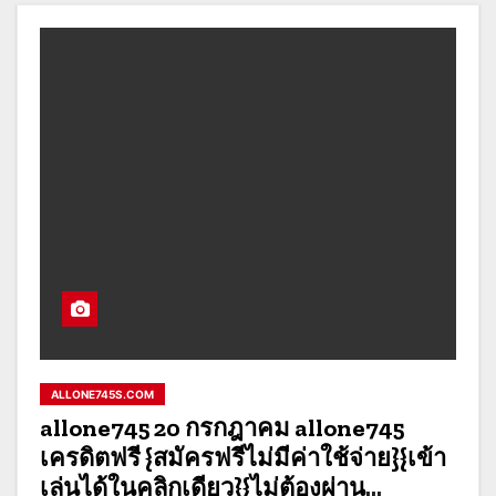
ALLONE745S.COM
allone745 20 กรกฎาคม allone745
เครดิตฟรี {สมัครฟรีไม่มีค่าใช้จ่าย}{เข้า
เล่นได้ในคลิกเดียว}{ไม่ต้องผ่าน