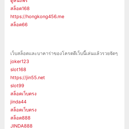
ดูหนังฟรี
สล็อต168
https://hongkong456.me
สล็อต66
เว็บสล็อตและบาคาร่าของโครตดีเว็บนี้เล่นแล้วรวยจัดๆ
joker123
slot168
https://jin55.net
slot99
สล็อตเว็บตรง
jinda44
สล็อตเว็บตรง
สล็อต888
JINDA888