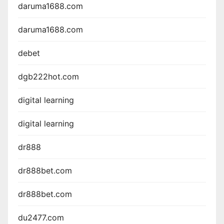
daruma1688.com
daruma1688.com
debet
dgb222hot.com
digital learning
digital learning
dr888
dr888bet.com
dr888bet.com
du2477.com