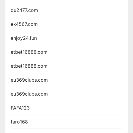
du2477.com
ek4567.com
enjoy24.fun
etbet16888.com
etbet16888.com
eu369clubs.com
eu369clubs.com
FAFA123
faro168