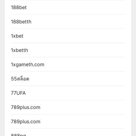
188bet
188betth
1xbet
1xbetth
1xgameth.com
55สล็อต
77UFA
789plus.com
789plus.com
888pg