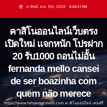
S
อาทิตย์. ส.ค. 9th, 2026
4:26:22 PM
k
i
p
คาสิโนออนไลน์เว็บตรง
t
o
เปิดใหม่ แจกหนัก โปรฝาก
c
o
20 รับ1000 ถอนไม่อั้น
n
t
fernanda mello cansei
e
n
de ser boazinha com
t
quem não merece
https://www.fernandacmello.com คาสิโนออนไลน์ เล่นฟรี