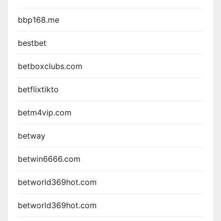
bbp168.me
bestbet
betboxclubs.com
betflixtikto
betm4vip.com
betway
betwin6666.com
betworld369hot.com
betworld369hot.com