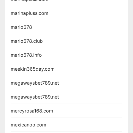
marinapluss.com
mario678
mario678.club
mario678.info
meekin365day.com
megawaysbet789.net
megawaysbet789.net
mercyrosa168.com
mexicanoo.com