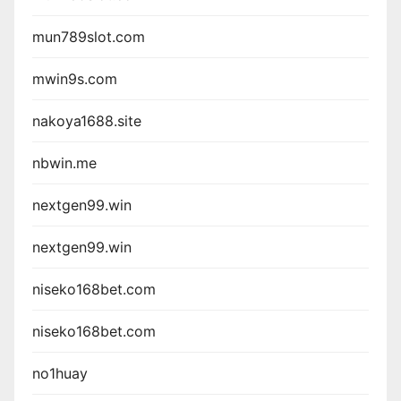
mun789slot.com
mwin9s.com
nakoya1688.site
nbwin.me
nextgen99.win
nextgen99.win
niseko168bet.com
niseko168bet.com
no1huay