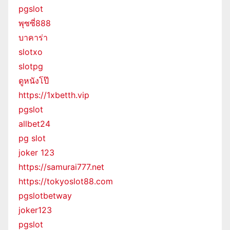
pgslot
พุซซี่888
บาคาร่า
slotxo
slotpg
ดูหนังโป๊
https://1xbetth.vip
pgslot
allbet24
pg slot
joker 123
https://samurai777.net
https://tokyoslot88.com
pgslotbetway
joker123
pgslot