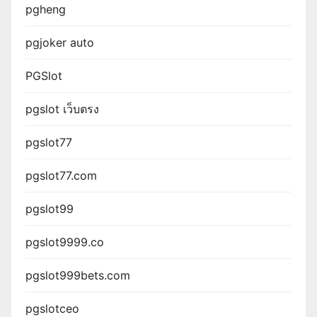
pgheng
pgjoker auto
PGSlot
pgslot เว็บตรง
pgslot77
pgslot77.com
pgslot99
pgslot9999.co
pgslot999bets.com
pgslotceo