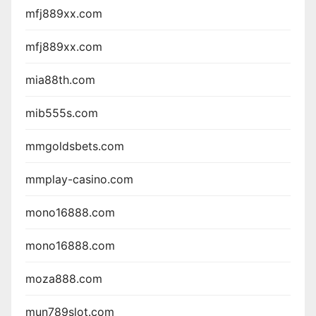
mfj889xx.com
mfj889xx.com
mia88th.com
mib555s.com
mmgoldsbets.com
mmplay-casino.com
mono16888.com
mono16888.com
moza888.com
mun789slot.com