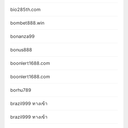
bio285th.com
bombet888.win
bonanza99
bonus888
boonlert1688.com
boonlert1688.com
borhu789
brazil999 ทางเข้า
brazil999 ทางเข้า