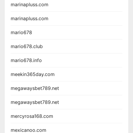
marinapluss.com
marinapluss.com
mario678
mario678.club
mario678.info
meekin365day.com
megawaysbet789.net
megawaysbet789.net
mercyrosa168.com
mexicanoo.com