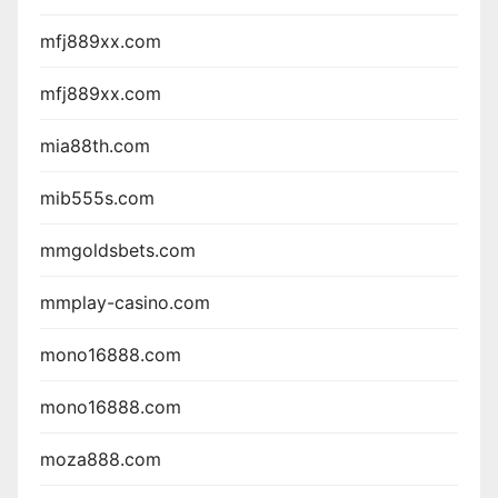
mfj889xx.com
mfj889xx.com
mia88th.com
mib555s.com
mmgoldsbets.com
mmplay-casino.com
mono16888.com
mono16888.com
moza888.com