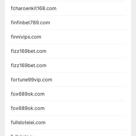
fcharoenkit168.com
finfinbet789.com
finnivips.com
fizz169bet.com
fizz169bet.com
fortune99vip.com
fox689ok.com
fox689ok.com
fullsloteiei.com