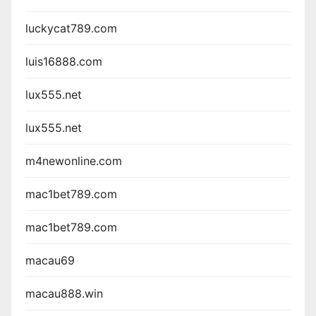
luckycat789.com
luis16888.com
lux555.net
lux555.net
m4newonline.com
mac1bet789.com
mac1bet789.com
macau69
macau888.win