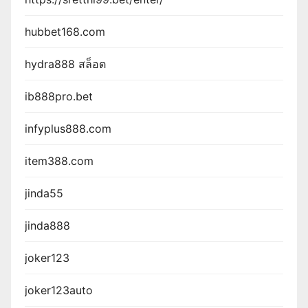
hubbet168.com
hydra888 สล็อต
ib888pro.bet
infyplus888.com
item388.com
jinda55
jinda888
joker123
joker123auto