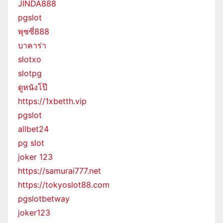
JINDA888
pgslot
พุซซี่888
บาคาร่า
slotxo
slotpg
ดูหนังโป๊
https://1xbetth.vip
pgslot
allbet24
pg slot
joker 123
https://samurai777.net
https://tokyoslot88.com
pgslotbetway
joker123