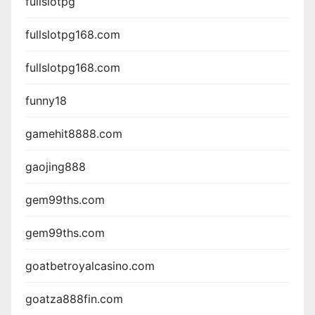
fullslotpg
fullslotpg168.com
fullslotpg168.com
funny18
gamehit8888.com
gaojing888
gem99ths.com
gem99ths.com
goatbetroyalcasino.com
goatza888fin.com