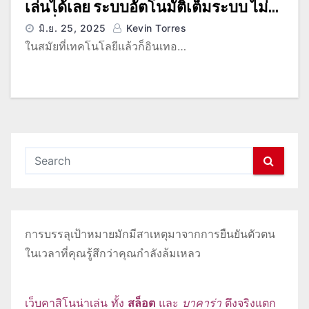
เล่นได้เลย ระบบอัตโนมัติเต็มระบบ ไม่
ติดเงื่อนไข Top 58 by Orval
มิ.ย. 25, 2025
Kevin Torres
ในสมัยที่เทคโนโลยีแล้วก็อินเทอ…
การบรรลุเป้าหมายมักมีสาเหตุมาจากการยืนยันตัวตน
ในเวลาที่คุณรู้สึกว่าคุณกำลังล้มเหลว
เว็บคาสิโนน่าเล่น ทั้ง
สล็อต
และ
บาคาร่า
ตึงจริงแตก