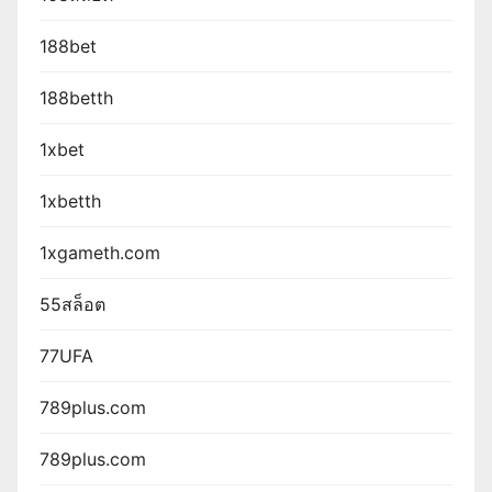
188bet
188betth
1xbet
1xbetth
1xgameth.com
55สล็อต
77UFA
789plus.com
789plus.com