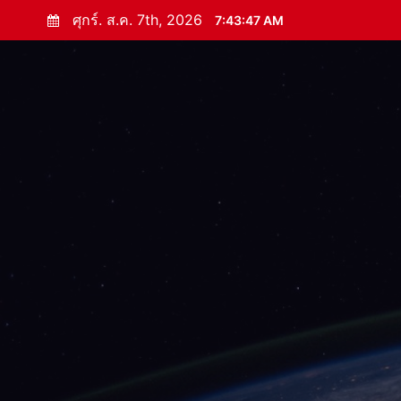
S
ศุกร์. ส.ค. 7th, 2026
7:43:48 AM
k
i
p
t
o
c
o
n
t
e
n
t