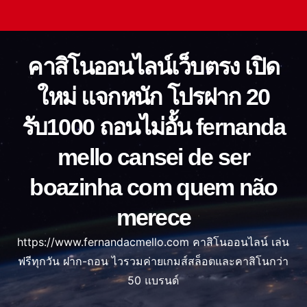
คาสิโนออนไลน์เว็บตรง เปิด
ใหม่ แจกหนัก โปรฝาก 20
รับ1000 ถอนไม่อั้น fernanda
mello cansei de ser
boazinha com quem não
merece
https://www.fernandacmello.com คาสิโนออนไลน์ เล่น
ฟรีทุกวัน ฝาก-ถอน ไวรวมค่ายเกมส์สล็อตและคาสิโนกว่า
50 แบรนด์