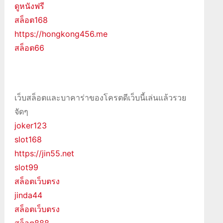
ดูหนังฟรี
สล็อต168
https://hongkong456.me
สล็อต66
เว็บสล็อตและบาคาร่าของโครตดีเว็บนี้เล่นแล้วรวย
จัดๆ
joker123
slot168
https://jin55.net
slot99
สล็อตเว็บตรง
jinda44
สล็อตเว็บตรง