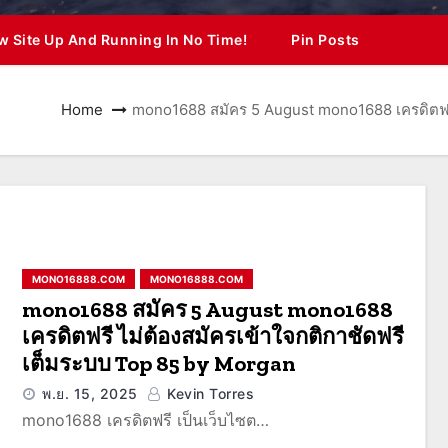
w Site Up And Running In No Time!
Pin Posts
Home
mono1688 สมัคร 5 August mono1688 เครดิตฟรี
MONO16888.COM
MONO16888.COM
mono1688 สมัคร 5 August mono1688
เครดิตฟรี ไม่ต้องสมัครเข้าใจกติกาชัดฟรี
เต็มระบบ Top 85 by Morgan
พ.ย. 15, 2025
Kevin Torres
mono1688 เครดิตฟรี เป็นเว็บไซต…