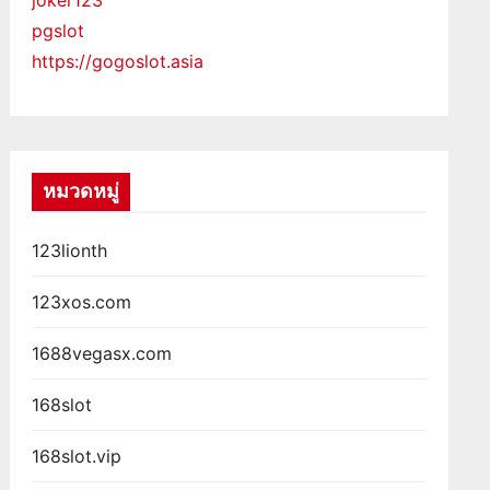
joker123
pgslot
https://gogoslot.asia
หมวดหมู่
123lionth
123xos.com
1688vegasx.com
168slot
168slot.vip