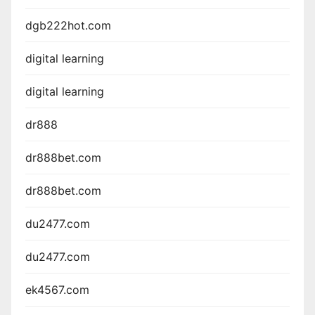
dgb222hot.com
digital learning
digital learning
dr888
dr888bet.com
dr888bet.com
du2477.com
du2477.com
ek4567.com