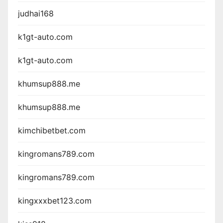
judhai168
k1gt-auto.com
k1gt-auto.com
khumsup888.me
khumsup888.me
kimchibetbet.com
kingromans789.com
kingromans789.com
kingxxxbet123.com