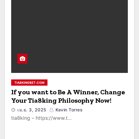
TIA8KINGBET.COM
If you want to Be A Winner, Change
Your Tia8king Philosophy Now!
เม.ย. 3, 2025
Kevin Torres
tia8king – https://www.t…