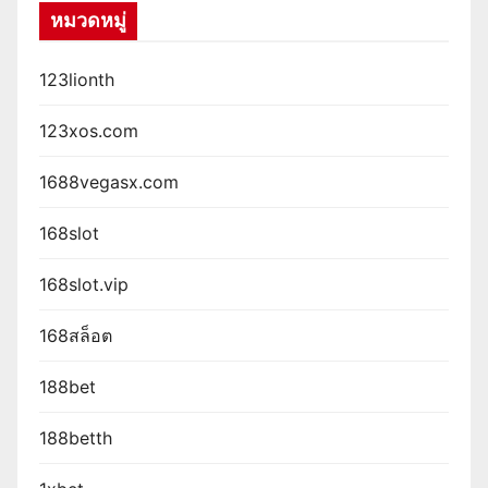
หมวดหมู่
123lionth
123xos.com
1688vegasx.com
168slot
168slot.vip
168สล็อต
188bet
188betth