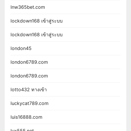
lnw365bet.com
lockdown168 เข้าสู่ระบบ
lockdown168 เข้าสู่ระบบ
london45
london6789.com
london6789.com
lotto432 ทางเข้า
luckycat789.com
luis16888.com
lux555.net