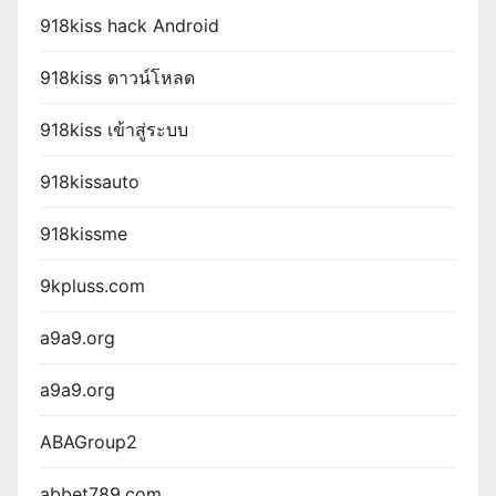
918kiss hack Android
918kiss ดาวน์โหลด
918kiss เข้าสู่ระบบ
918kissauto
918kissme
9kpluss.com
a9a9.org
a9a9.org
ABAGroup2
abbet789.com