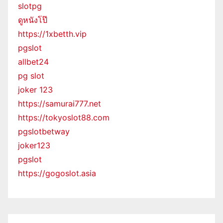
slotpg
ดูหนังโป๊
https://1xbetth.vip
pgslot
allbet24
pg slot
joker 123
https://samurai777.net
https://tokyoslot88.com
pgslotbetway
joker123
pgslot
https://gogoslot.asia