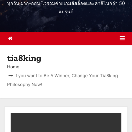
ทุกวัน ฝาก-ถอน ไวรวมค่ายเกมส์สล็อตและคาสิโนกว่า 50
แบรนด์
tia8king
Home
If you want to Be A Winner, Change Your Tia8king
Philosophy Now!