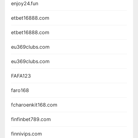
enjoy24.fun
etbet16888.com
etbet16888.com
eu369clubs.com
eu369clubs.com
FAFA123
faro168
fcharoenkit168.com
finfinbet789.com
finnivips.com