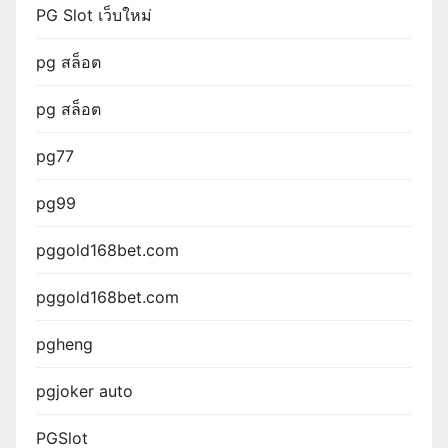
PG Slot เว็บใหม่
pg สล็อต
pg สล็อต
pg77
pg99
pggold168bet.com
pggold168bet.com
pgheng
pgjoker auto
PGSlot