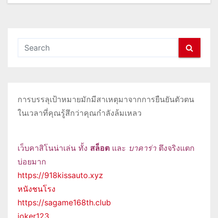
การบรรลุเป้าหมายมักมีสาเหตุมาจากการยืนยันตัวตน
ในเวลาที่คุณรู้สึกว่าคุณกำลังล้มเหลว
เว็บคาสิโนน่าเล่น ทั้ง
สล็อต
และ
บาคาร่า
ตึงจริงแตก
บ่อยมาก
https://918kissauto.xyz
หนังชนโรง
https://sagame168th.club
joker123