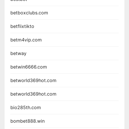
betboxclubs.com
betflixtikto
betm4vip.com
betway
betwin6666.com
betworld369hot.com
betworld369hot.com
bio285th.com
bombet888.win