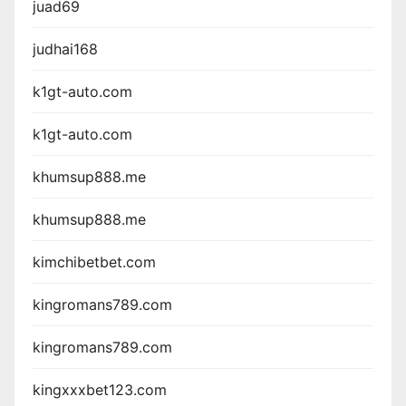
juad69
judhai168
k1gt-auto.com
k1gt-auto.com
khumsup888.me
khumsup888.me
kimchibetbet.com
kingromans789.com
kingromans789.com
kingxxxbet123.com