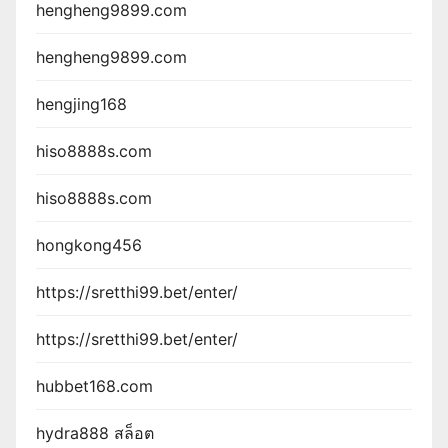
hengheng9899.com
hengheng9899.com
hengjing168
hiso8888s.com
hiso8888s.com
hongkong456
https://sretthi99.bet/enter/
https://sretthi99.bet/enter/
hubbet168.com
hydra888 สล็อต