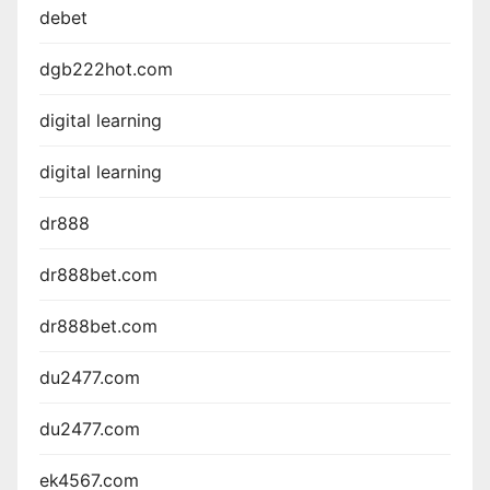
debet
dgb222hot.com
digital learning
digital learning
dr888
dr888bet.com
dr888bet.com
du2477.com
du2477.com
ek4567.com