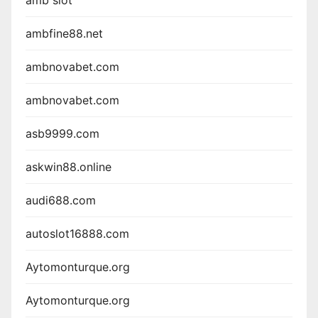
amb slot
ambfine88.net
ambnovabet.com
ambnovabet.com
asb9999.com
askwin88.online
audi688.com
autoslot16888.com
Aytomonturque.org
Aytomonturque.org