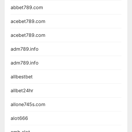
abbet789.com
acebet789.com
acebet789.com
adm789.info
adm789.info
allbestbet
allbet24hr
allone745s.com
alot666