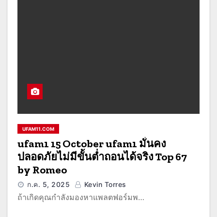
UFAM11.COM
ufam1 15 October ufam1 มั่นคง
ปลอดภัยไม่มีขั้นต่ำถอนได้จริง Top 67
by Romeo
ก.ค. 5, 2025
Kevin Torres
ถ้าเกิดคุณกำลังมองหาแพลตฟอร์มพ…