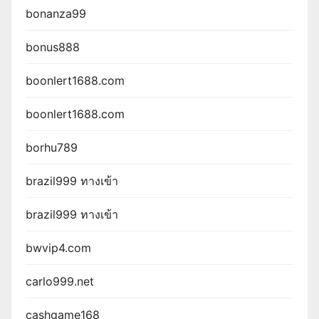
bonanza99
bonus888
boonlert1688.com
boonlert1688.com
borhu789
brazil999 ทางเข้า
brazil999 ทางเข้า
bwvip4.com
carlo999.net
cashgame168