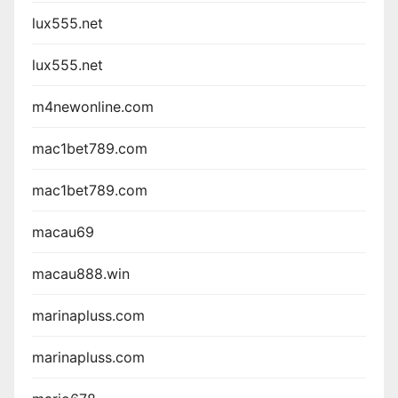
lux555.net
lux555.net
m4newonline.com
mac1bet789.com
mac1bet789.com
macau69
macau888.win
marinapluss.com
marinapluss.com