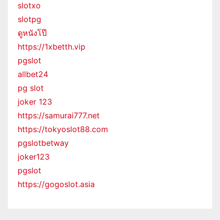
slotxo
slotpg
ดูหนังโป๊
https://1xbetth.vip
pgslot
allbet24
pg slot
joker 123
https://samurai777.net
https://tokyoslot88.com
pgslotbetway
joker123
pgslot
https://gogoslot.asia