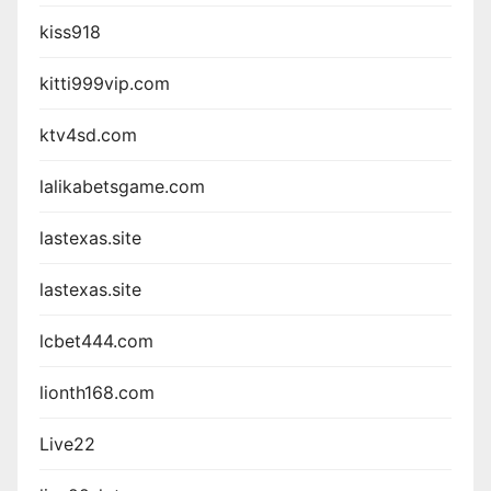
kiss918
kitti999vip.com
ktv4sd.com
lalikabetsgame.com
lastexas.site
lastexas.site
lcbet444.com
lionth168.com
Live22