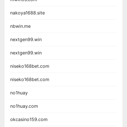
nakoya1688.site
nbwin.me
nextgen99.win
nextgen99.win
niseko168bet.com
niseko168bet.com
no1huay
no1huay.com
okcasino159.com