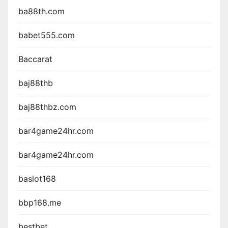
ba88th.com
babet555.com
Baccarat
baj88thb
baj88thbz.com
bar4game24hr.com
bar4game24hr.com
baslot168
bbp168.me
bestbet