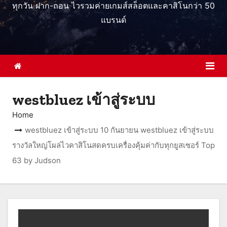
ทุกวัน ฝาก-ถอน ไวรวมค่ายเกมส์สล็อตและคาสิโนกว่า 50
แบรนด์
westbluez เข้าสู่ระบบ
Home
westbluez เข้าสู่ระบบ 10 กันยายน westbluez เข้าสู่ระบบ
รางวัลใหญ่โผล่ไวคาสิโนสดครบเครื่องคุ้มค่ากับทุกยูสเซอร์ Top
63 by Judson