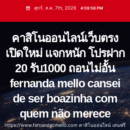
S
ศุกร์. ส.ค. 7th, 2026
4:59:59 PM
k
i
p
คาสิโนออนไลน์เว็บตรง
t
o
เปิดใหม่ แจกหนัก โปรฝาก
c
o
20 รับ1000 ถอนไม่อั้น
n
t
fernanda mello cansei
e
n
de ser boazinha com
t
quem não merece
https://www.fernandacmello.com คาสิโนออนไลน์ เล่นฟรี