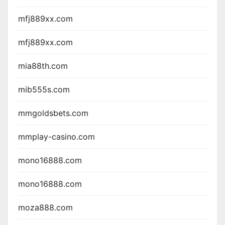
mfj889xx.com
mfj889xx.com
mia88th.com
mib555s.com
mmgoldsbets.com
mmplay-casino.com
mono16888.com
mono16888.com
moza888.com