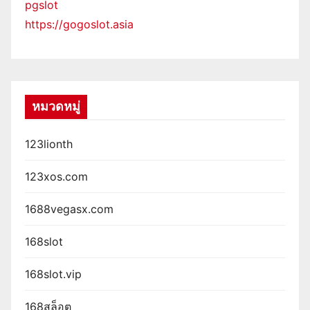
pgslot
https://gogoslot.asia
หมวดหมู่
123lionth
123xos.com
1688vegasx.com
168slot
168slot.vip
168สล็อต