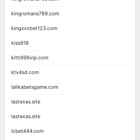
kingromans789.com
kingxxxbet123.com
kiss918
kitti999vip.com
ktv4sd.com
lalikabetsgame.com
lastexas.site
lastexas.site
lcbet444.com