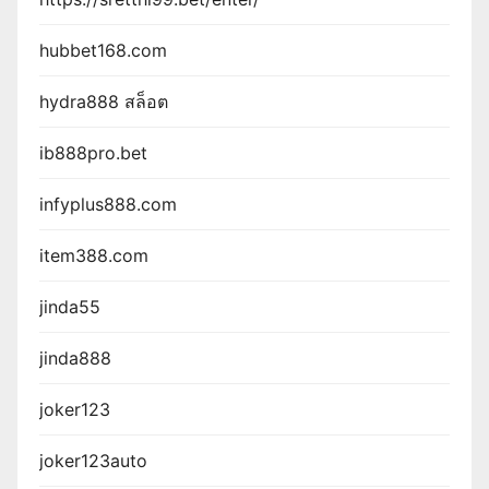
hubbet168.com
hydra888 สล็อต
ib888pro.bet
infyplus888.com
item388.com
jinda55
jinda888
joker123
joker123auto