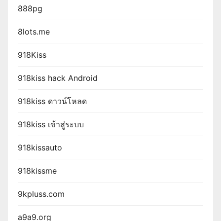
888pg
8lots.me
918Kiss
918kiss hack Android
918kiss ดาวน์โหลด
918kiss เข้าสู่ระบบ
918kissauto
918kissme
9kpluss.com
a9a9.org