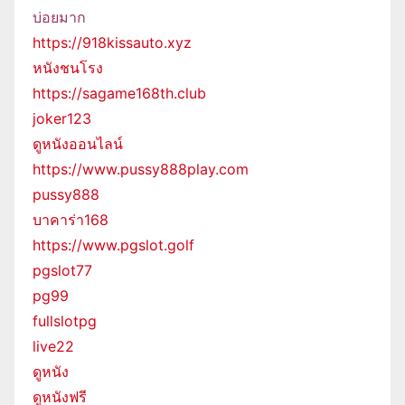
บ่อยมาก
https://918kissauto.xyz
หนังชนโรง
https://sagame168th.club
joker123
ดูหนังออนไลน์
https://www.pussy888play.com
pussy888
บาคาร่า168
https://www.pgslot.golf
pgslot77
pg99
fullslotpg
live22
ดูหนัง
ดูหนังฟรี