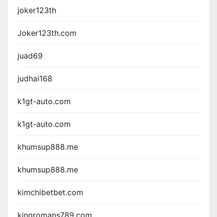
joker123th
Joker123th.com
juad69
judhai168
k1gt-auto.com
k1gt-auto.com
khumsup888.me
khumsup888.me
kimchibetbet.com
kingromans789.com