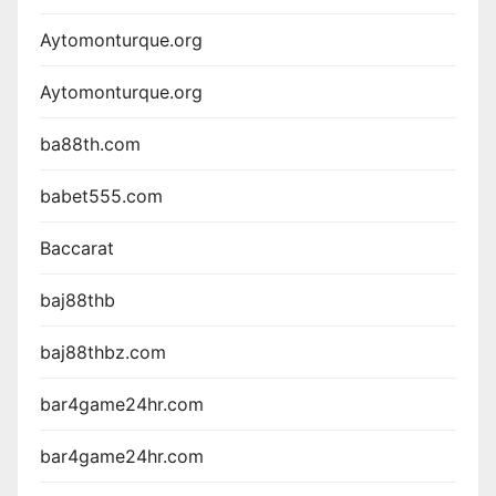
Aytomonturque.org
Aytomonturque.org
ba88th.com
babet555.com
Baccarat
baj88thb
baj88thbz.com
bar4game24hr.com
bar4game24hr.com