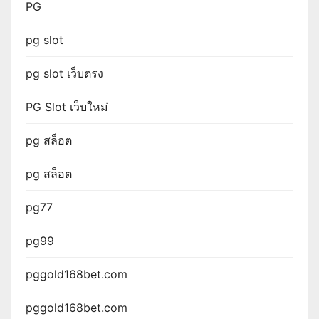
PG
pg slot
pg slot เว็บตรง
PG Slot เว็บใหม่
pg สล็อต
pg สล็อต
pg77
pg99
pggold168bet.com
pggold168bet.com