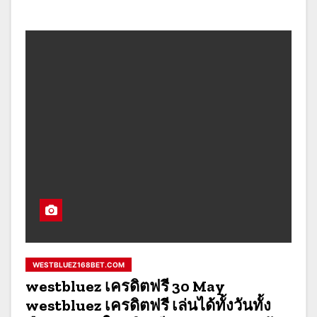
WESTBLUEZ168BET.COM
westbluez เครดิตฟรี 30 May
westbluez เครดิตฟรี เล่นได้ทั้งวันทั้ง