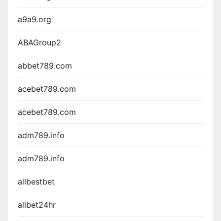
a9a9.org
ABAGroup2
abbet789.com
acebet789.com
acebet789.com
adm789.info
adm789.info
allbestbet
allbet24hr