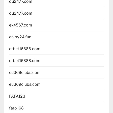
du2477.com
du2477.com
ek4567.com
enjoy24.fun
etbet16888.com
etbet16888.com
eu369clubs.com
eu369clubs.com
FAFA123
faro168