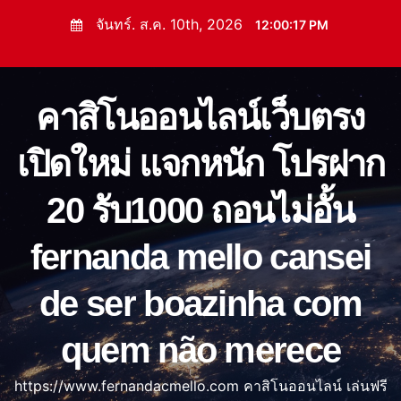
S
จันทร์. ส.ค. 10th, 2026
12:00:18 PM
k
i
p
คาสิโนออนไลน์เว็บตรง
t
o
เปิดใหม่ แจกหนัก โปรฝาก
c
o
20 รับ1000 ถอนไม่อั้น
n
t
fernanda mello cansei
e
n
de ser boazinha com
t
quem não merece
https://www.fernandacmello.com คาสิโนออนไลน์ เล่นฟรี