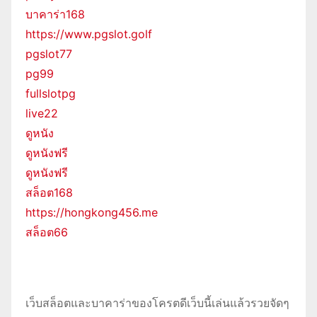
บาคาร่า168
https://www.pgslot.golf
pgslot77
pg99
fullslotpg
live22
ดูหนัง
ดูหนังฟรี
ดูหนังฟรี
สล็อต168
https://hongkong456.me
สล็อต66
เว็บสล็อตและบาคาร่าของโครตดีเว็บนี้เล่นแล้วรวยจัดๆ