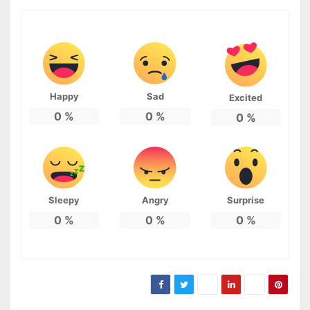
Happy
Sad
Excited
0
%
0
%
0
%
Sleepy
Angry
Surprise
0
%
0
%
0
%