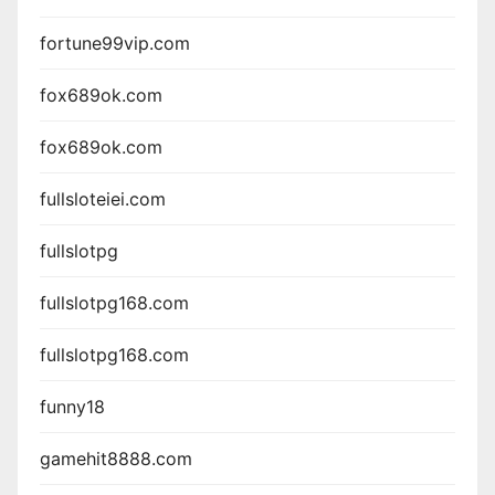
fortune99vip.com
fox689ok.com
fox689ok.com
fullsloteiei.com
fullslotpg
fullslotpg168.com
fullslotpg168.com
funny18
gamehit8888.com