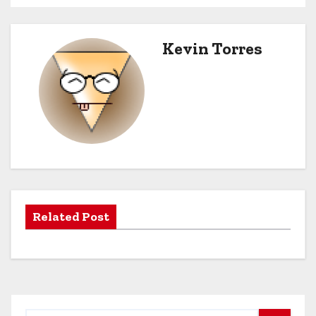
Kevin Torres
Related Post