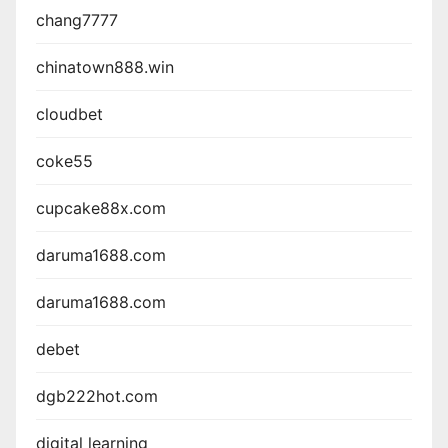
chang7777
chinatown888.win
cloudbet
coke55
cupcake88x.com
daruma1688.com
daruma1688.com
debet
dgb222hot.com
digital learning