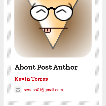
About Post Author
Kevin Torres
seoaba01@gmail.com