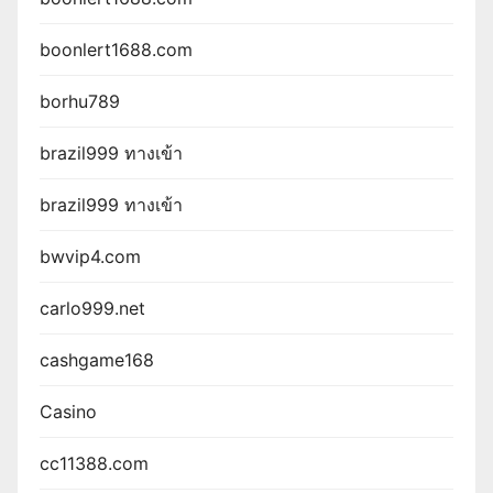
boonlert1688.com
borhu789
brazil999 ทางเข้า
brazil999 ทางเข้า
bwvip4.com
carlo999.net
cashgame168
Casino
cc11388.com