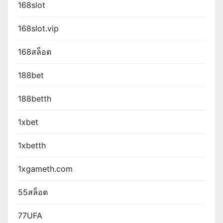
168slot
168slot.vip
168สล็อต
188bet
188betth
1xbet
1xbetth
1xgameth.com
55สล็อต
77UFA