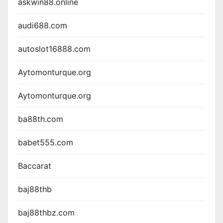
askwin88.online
audi688.com
autoslot16888.com
Aytomonturque.org
Aytomonturque.org
ba88th.com
babet555.com
Baccarat
baj88thb
baj88thbz.com