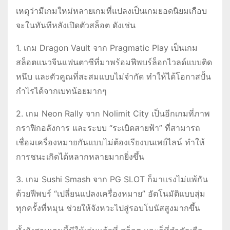
เหตุว่ามีเกมใหม่หลายเกมที่แปลงเป็นเกมยอดนิยมเกือบ
จะในทันทีหลังเปิดตัวสล็อต ดังเช่น
1. เกม Dragon Vault จาก Pragmatic Play เป็นเกม
สล็อตแนวจีนแฟนตาซีที่มาพร้อมฟีพบร์ล็อกไวลด์แบบติด
หนึบ และตัวคูณที่สะสมแบบไม่จำกัด ทำให้ได้โอกาสปั้น
กำไรได้จากเบทน้อยมากๆ
2. เกม Neon Rally จาก Nolimit City เป็นอีกเกมที่ภาพ
กราฟิกอลังการ และระบบ “ระเบิดสายฟ้า” ที่สามารถ
เชื่อมเครื่องหมายกันแบบไม่ต้องเรียงบนเพย์ไลน์ ทำให้
การชนะเกิดได้หลากหลายมากยิ่งขึ้น
3. เกม Sushi Smash จาก PG SLOT ก็มาแรงไม่แพ้กัน
ด้วยฟีพบร์ “เปลี่ยนแปลงเครื่องหมาย” อัตโนมัติแบบสุ่ม
ทุกครั้งที่หมุน ช่วยให้จังหวะไปสู่รอบโบนัสสูงมากขึ้น