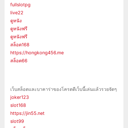
fullslotpg
live22
ดูหนัง
ดูหนังฟรี
ดูหนังฟรี
สล็อต168
https://hongkong456.me
สล็อต66
เว็บสล็อตและบาคาร่าของโครตดีเว็บนี้เล่นแล้วรวยจัดๆ
joker123
slot168
https://jin55.net
slot99