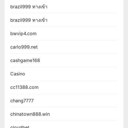
brazil999 ทางเข้า
brazil999 ทางเข้า
bwvip4.com
carlo999.net
cashgame168
Casino
cc11388.com
chang7777
chinatown888.win
cloudbet