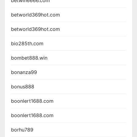
betwin6666.com
betworld369hot.com
betworld369hot.com
bio285th.com
bombet888.win
bonanza99
bonus888
boonlert1688.com
boonlert1688.com
borhu789