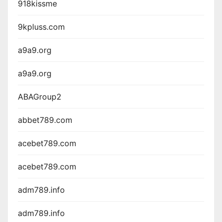
918kissme
9kpluss.com
a9a9.org
a9a9.org
ABAGroup2
abbet789.com
acebet789.com
acebet789.com
adm789.info
adm789.info