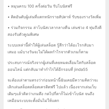
• หมุนครบ 100 ครั้งต่อวัน รับโบนัสฟรี
• ติดอันดับผู้เล่นที่แตกหนักรายสัปดาห์ รับของรางวัลเพิ่ม
• ร่วมกิจกรรม ล่าโบนัสเวลากลางคืน เล่นช่วง 4 ทุ่มถึงตี
สองรับตัวคูณพิเศษ
ระบบเหล่านี้ทำให้ผู้เล่นสล็อต รู้สึกว่าได้อะไรกลับมา
เสมอ แม้บางวันจะไม่ได้ผลกำไรจากตัวเกมก็ตาม
ประสบการณ์จริงจากผู้เล่นที่เคยหมดเลื่อมใสกับสล็อต
ออนไลน์ แต่กลับมาทำกำไรได้อีกรอบที่ jinda55
จะต้องเล่าตามตรงว่าก่อนหน้านี้ฉันเคยมีความคิดว่าจะ
เลิกเล่นสล็อตสล็อตเครดิตฟรี ไปแล้ว เนื่องจากเล่นเว็บ
เดิมๆแล้วคิดว่าเกมตึง กดไปกี่ตาก็ไม่เข้าโบนัส จนถึง
เหมือนระบบจะตั้งมั่นไม่ให้แตก