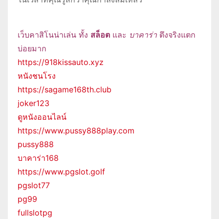
เว็บคาสิโนน่าเล่น ทั้ง
สล็อต
และ
บาคาร่า
ตึงจริงแตก
บ่อยมาก
https://918kissauto.xyz
หนังชนโรง
https://sagame168th.club
joker123
ดูหนังออนไลน์
https://www.pussy888play.com
pussy888
บาคาร่า168
https://www.pgslot.golf
pgslot77
pg99
fullslotpg