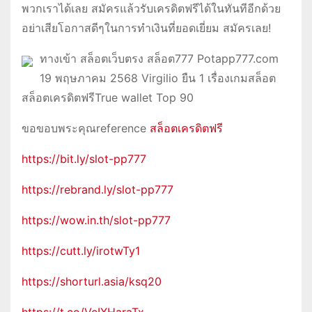
พวกเราได้เลย สมัครแล้วรับเครดิตฟรีได้ในทันทีอีกด้วย
อย่าเสียโอกาสดีๆในการทำเงินที่ยอดเยี่ยม สมัครเลย!
ทางเข้า สล็อตเว็บตรง สล็อต777 Potapp777.com
19 พฤษภาคม 2568 Virgilio ยืน 1 เรื่องเกมสล็อต
สล็อตเครดิตฟรีTrue wallet Top 90
ขอขอบพระคุณreference
สล็อตเครดิตฟรี
https://bit.ly/slot-pp777
https://rebrand.ly/slot-pp777
https://wow.in.th/slot-pp777
https://cutt.ly/irotwTy1
https://shorturl.asia/ksq20