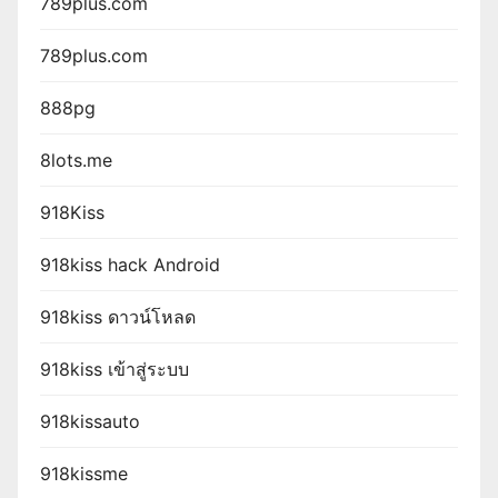
789plus.com
789plus.com
888pg
8lots.me
918Kiss
918kiss hack Android
918kiss ดาวน์โหลด
918kiss เข้าสู่ระบบ
918kissauto
918kissme