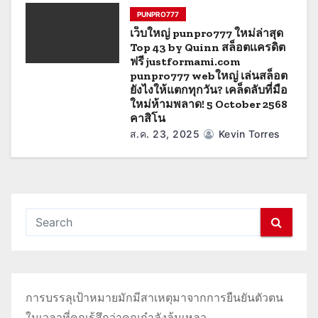
PUNPRO777
เว็บใหญ่ punpro777 ใหม่ล่าสุด
Top 43 by Quinn สล็อตเเครดิต
ฟรี justformami.com
punpro777 webใหญ่ เล่นสล็อต
ยังไงให้แตกทุกวัน? เคล็ดลับที่มือ
ใหม่ห้ามพลาด! 5 October 2568
คาสิโน
ส.ค. 23, 2025
Kevin Torres
การบรรลุเป้าหมายมักมีสาเหตุมาจากการยืนยันตัวตน
ในเวลาที่คุณรู้สึกว่าคุณกำลังล้มเหลว