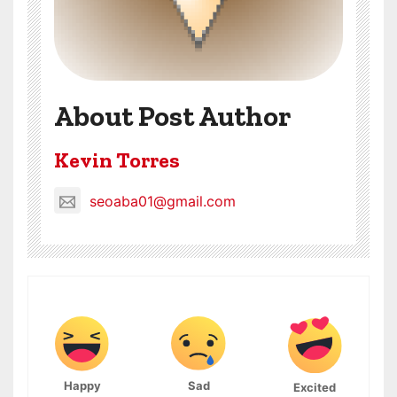
About Post Author
Kevin Torres
seoaba01@gmail.com
Happy
Sad
Excited