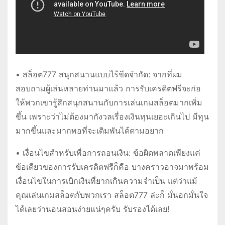
• สล็อต777 สนุกสนานแบบไร้ขีดจำกัด: จากที่ผม
สอบถามผู้เล่นหลายท่านมาแล้ว การรับเครดิตฟรีจะก่อ
ให้พวกเขารู้สึกสนุกสนานกับการเล่นเกมสล็อตมากเพิ่ม
ขึ้น เพราะว่าไม่ต้องมากังวลเรื่องเงินทุนเยอะเกินไป มีทุน
มากขึ้นและมากพอที่จะเดิมพันได้ตามอยาก
• เงื่อนไขสำหรับเพื่อการถอนเงิน: ข้อผิดพลาดเพียงแค่
ข้อเดียวของการรับเครดิตฟรีก็คือ บางคราวอาจมาพร้อม
เงื่อนไขในการเบิกเงินที่ยากเกินความจำเป็น แต่ว่าแม้
คุณเล่นเกมสล็อตกับพวกเรา สล็อต777 ล่ะก็ มั่นอกมั่นใจ
ได้เลยว่านอนสอนง่ายแน่ๆครับ รับรองได้เลย!