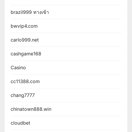
brazil999 ทางเข้า
bwvip4.com
carlo999.net
cashgame168
Casino
cc11388.com
chang7777
chinatown888.win
cloudbet