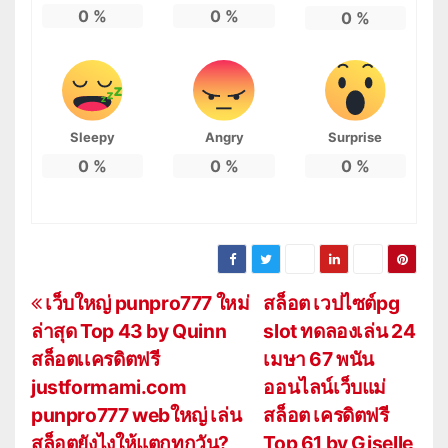
0
%
0
%
0
%
Sleepy
Angry
Surprise
0
%
0
%
0
%
แ
เว็บใหญ่ punpro777 ใหม่
สล็อต เวปไซต์pg
ล่าสุด Top 43 by Quinn
slot ทดลองเล่น 24
น
สล็อตเเครดิตฟรี
เมษา 67 พนัน
ะ
justformami.com
ออนไลน์เว็บแม่
punpro777 webใหญ่ เล่น
สล็อต เครดิตฟรี
แ
สล็อตยังไงให้แตกทุกวัน?
Top 61 by Giselle