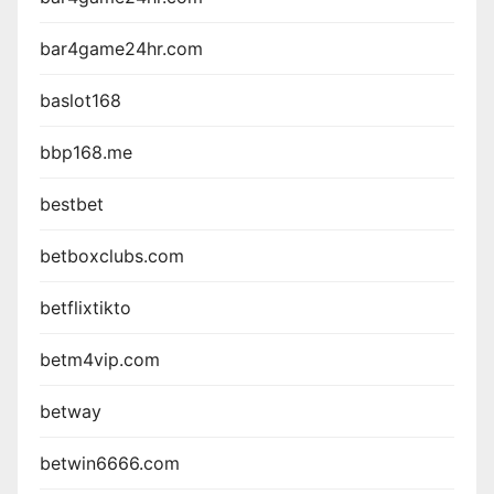
bar4game24hr.com
baslot168
bbp168.me
bestbet
betboxclubs.com
betflixtikto
betm4vip.com
betway
betwin6666.com