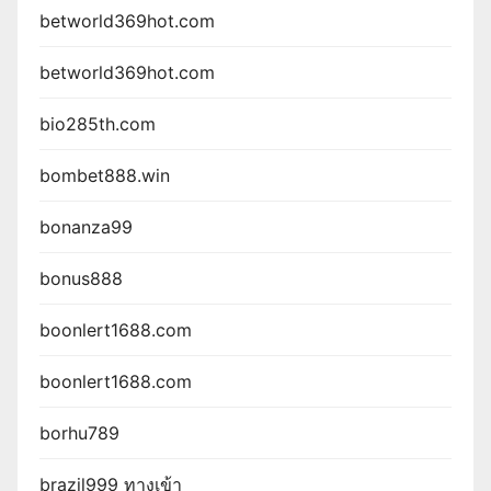
betworld369hot.com
betworld369hot.com
bio285th.com
bombet888.win
bonanza99
bonus888
boonlert1688.com
boonlert1688.com
borhu789
brazil999 ทางเข้า