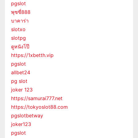
pgslot
พุซซี่888
บาคาร่า
slotxo
slotpg
ดูหนังโป๊
https://1xbetth.vip
pgslot
allbet24
pg slot
joker 123
https://samurai777.net
https://tokyoslot88.com
pgslotbetway
joker123
pgslot