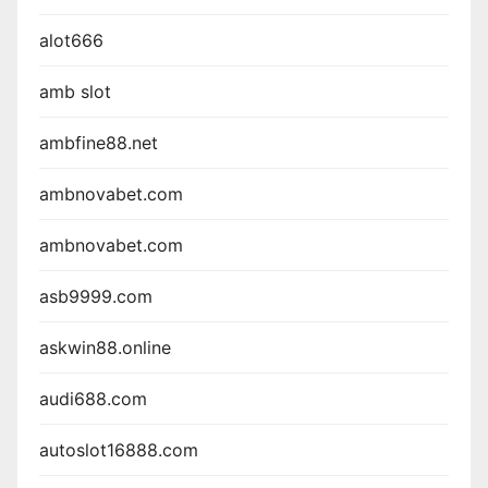
alot666
amb slot
ambfine88.net
ambnovabet.com
ambnovabet.com
asb9999.com
askwin88.online
audi688.com
autoslot16888.com