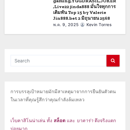
gaming,YGGDRASIL,JOKER
,Live22 jinda888 มั่นใจทุกการ
เดิมพัน Top 15 by Valerie
Jin888.bet 2 มิถุนายน 2568
พ.ค. 9, 2025
Kevin Torres
การบรรลุเป้าหมายมักมีสาเหตุมาจากการยืนยันตัวตน
ในเวลาที่คุณรู้สึกว่าคุณกำลังล้มเหลว
เว็บคาสิโนน่าเล่น ทั้ง
สล็อต
และ
บาคาร่า
ตึงจริงแตก
บ่อยมาก