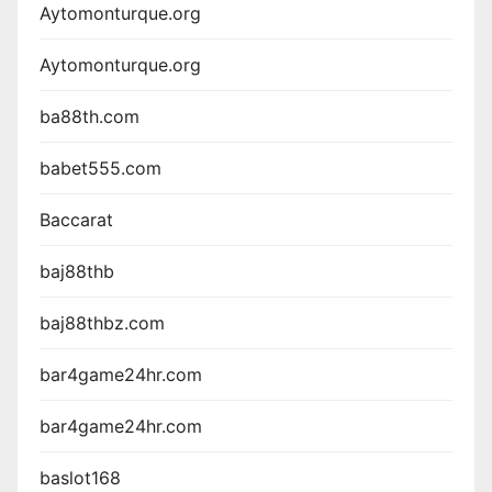
Aytomonturque.org
Aytomonturque.org
ba88th.com
babet555.com
Baccarat
baj88thb
baj88thbz.com
bar4game24hr.com
bar4game24hr.com
baslot168