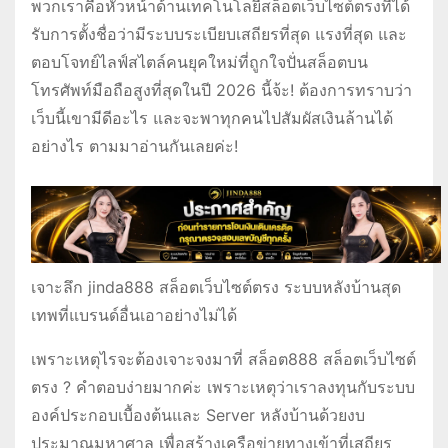
พวกเราคือหัวหน้าด้านเทคโนโลยีสล็อตเว็บไซต์ตรงที่ได้
รับการตั้งชื่อว่ามีระบบระเบียบเสถียรที่สุด แรงที่สุด และ
ตอบโจทย์ไลฟ์สไตล์คนยุคใหม่ที่ถูกใจปั่นสล็อตบน
โทรศัพท์มือถือสูงที่สุดในปี 2026 นี้จ้ะ! ต้องการทราบว่า
เว็บนี้เขามีดีอะไร และจะพาทุกคนไปสัมผัสเงินล้านได้
อย่างไร ตามมาอ่านกันเลยค่ะ!
เจาะลึก jinda888 สล็อตเว็บไซต์ตรง ระบบหลังบ้านสุด
เทพที่แบรนด์อื่นเอาอย่างไม่ได้
เพราะเหตุไรจะต้องเจาะจงมาที่ สล็อต888 สล็อตเว็บไซต์
ตรง ? คำตอบง่ายมากค่ะ เพราะเหตุว่าเราลงทุนกับระบบ
องค์ประกอบเบื้องต้นและ Server หลังบ้านด้วยงบ
ประมาณมหาศาล เพื่อสร้างเครือข่ายทางเข้าที่เสถียร