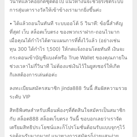
วินาทีแล้วค่อยกดชุดต่อไป แนวทางนี้จะช่วยรีเซ็ตระบบ
การสุ่มเดารางวัลให้เข้าข้างเรามากยิ่งขึ้นค่ะ
• ได้แล้วถอนในทันที ระบบออโต้ 5 วินาที: ข้อนี้สำคัญ
ที่สุด! เว็บ สล็อตเว็บตรง ของพวกเราฝาก-ถอนไวมาก
เมื่อคุณได้กำไรได้ตามแผนการที่ตั้งไว้แล้ว (อย่างเช่น
ทุน 300 ได้กำไร 1,500) ให้กดแจ้งถอนโดยทันที เงินจะ
กระดอนเข้าบัญชีแบงค์หรือ True Wallet ของคุณภายใน
ช่วงเวลาไม่กี่วินาที ไม่ต้องแช่เงินไว้ในยูสเซอร์ให้เกิด
กิเลสต้องการเล่นต่อค่ะ
ลงทะเบียนสมัครสมาชิก jinda888 วันนี้ สัมผัสความรวย
ระดับ VIP
สิทธิพิเศษสำหรับเพื่อนพ้องๆที่ตัดสินใจสมัครเป็นสมาชิก
กับ สล็อต888 สล็อตเว็บตรง วันนี้ ขอบอกเลยว่าเราจัด
เตรียมสิทธิประโยชน์และก็โปรโมชั่นต้อนรับแบบจุกๆไว้
รอต้อนรับมากมาย! แนวทางการสมัครก็ง่ายแสนง่าย