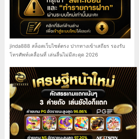
jinda888 สล็อตเว็บไซต์ตรง ปากทางเข้าเสถียร รองรับ
โทรศัพท์เคลื่อนที่ เล่นลื่นไม่มีสะดุด 2026