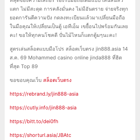
ที่สุดของความเสถียร รองรับมือถือเต็มแบบ เล่นลื่นหัว
แตก ไม่มีสะดุด การคลังมั่นคง ไม่มีอันตราย จ่ายจริงทุก
ยอดการันตีความปัง กดลงทะเบียนแล้วมาเปลี่ยนมือถือ
ในมือคุณให้เปลี่ยนเป็นตู้ เอทีเอ็ม เขยื้อนไปพร้อมกันเลย
คะ! ขอให้ทุกคนโชคดี ปั่นไม้ไหนก็แตกตู้มๆนะคะ!
สูตรเล่นสล็อตแบบมือโปร สล็อตเว็บตรง jin888.asia 14
ส.ค. 69 Mohammed casino online jinda888 ที่ฮิต
ที่สุด Top 89
ขอขอบคุณเว็บ
สล็อตเว็บตรง
https://rebrand.ly/jin888-asia
https://cutly.info/jin888-asia
https://bitt.to/dei0fh
https://shorturl.asia/JBAtc