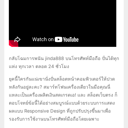
กลับโฉมการพนัน jinda888 บนโทรศัพท์มือถือ ปั่นได้ทุก
แห่ง ทุกเวลา ตลอด 24 ชั่วโมง
ยุคนี้ใครกันแน่เขานั่งปั่นสล็อตหน้าคอมพิวเตอร์ให้ปวด
หลังกันอยู่ละคะ? สมาร์ทโฟนเครื่องเดียวในมือคุณนี่
แหละเป็นเครื่องผลิตเงินสดเกรดเอ! และ สล็อตเว็บตรง ก็
ตอบโจทย์ข้อนี้ได้อย่างสมบูรณ์แบบด้วยระบบการแสดง
ผลแบบ Responsive Design ที่ถูกปรับปรุงขึ้นมาเพื่อ
รองรับการใช้งานบนโทรศัพท์มือถือโดยเฉพาะ