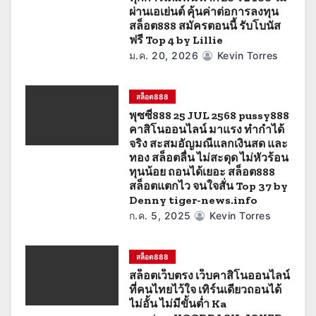
ผ่านเอเย่นต์ คุ้นค่าต่อการลงทุน
สล็อต888 สมัครตอนนี้ รับโบนัส
ฟรี Top 4 by Lillie
ม.ค. 20, 2026
Kevin Torres
สล็อต888
พุซซี่888 25 JUL 2568 pussy888
คาสิโนออนไลน์ มาแรง ทำกำได้
จริง สะสมอัญมณีแลกเงินสด และ
ทอง สล็อตลื่น ไม่สะดุด ไม่หัวร้อน
ทุนน้อย ถอนได้เยอะ สล็อต888
สล็อตแตกไว จนใจสั่น Top 37 by
Denny tiger-news.info
ก.ค. 5, 2025
Kevin Torres
สล็อต888
สล็อตเว็บตรง เว็บคาสิโนออนไลน์
ที่คนไทยไว้ใจ เทิร์นเดียวถอนได้
ไม่อั้น ไม่มีขั้นต่ำ Ka