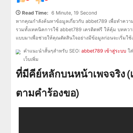
Read Time:
6 Minute, 19 Second
หากคุณกำลังค้นหาข้อมูลเกี่ยวกับ abbet789 เพื่อทำค
รวมทั้งเทคนิคการใช้ abbet789 เครดิตฟรี ให้คุ้ม บทความนี้เ
แบบมาเพื่อช่วยให้คุณตัดสินใจอย่างมีข้อมูลก่อนจะเริ่มใช
คำแนะนำสั้นๆสำหรับ SEO:
abbet789 เข้าสู่ระบบ
ใส่
เว็บเพิ่ม
ที่มีคีย์หลักบนหน้าเพจจริง 
ตามคำร้องขอ)