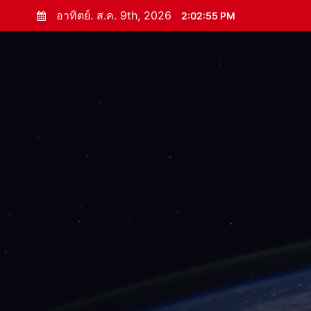
S
อาทิตย์. ส.ค. 9th, 2026
2:02:56 PM
k
i
p
t
o
c
o
n
t
e
n
t