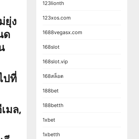
123lionth
123xos.com
ยุ่ง
หนด
1688vegasx.com
น
168slot
168slot.vip
ปที่
168สล็อต
188bet
188betth
ีเมล,
1xbet
1xbetth