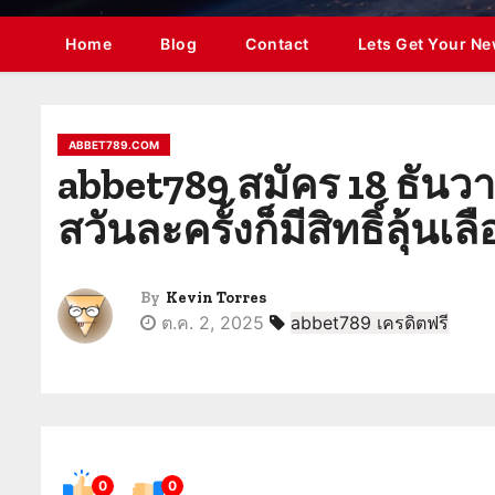
Home
Blog
Contact
Lets Get Your Ne
ABBET789.COM
abbet789 สมัคร 18 ธันวา
สวันละครั้งก็มีสิทธิ์ลุ้น
By
Kevin Torres
ต.ค. 2, 2025
abbet789 เครดิตฟรี
0
0