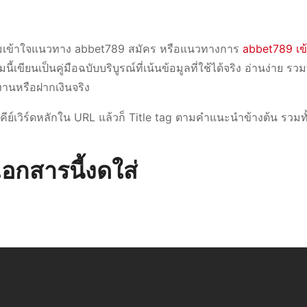
วามเข้าใจแนวทาง abbet789 สมัคร หรือแนวทางการ
abbet789 เข้
ขียนเป็นคู่มือฉบับบริบูรณ์ที่เน้นข้อมูลที่ใช้ได้จริง อ่านง่าย รวม
้งานหรือฝากเงินจริง
คีย์เวิร์ดหลักใน URL แล้วก็ Title tag ตามคำแนะนำข้างต้น รวมทั้ง
(เอกสารนี้งดใส่