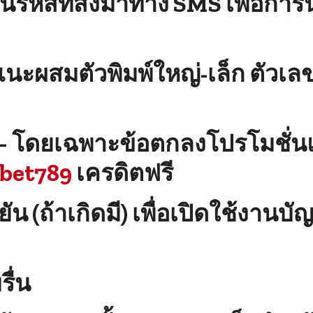
รหัสที่ส่งมาทาง SMS เพื่อการั
ี้แนะผสมตัวพิมพ์ใหญ่-เล็ก ตัวเล
้ — โดยเฉพาะข้อตกลงโปรโมชั่น
bet789
เครดิตฟรี
ัน (ถ้าเกิดมี) เพื่อเปิดใช้งานบัญ
รื่น