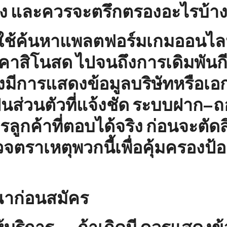
งไง และควรจะตรึกตรองอะไรบ้า
มักใช้ค้นหาแพลตฟอร์มเกมออนไล
 คาสิโนสด ไปจนถึงการเดิมพันก
องมีการแสดงข้อมูลบริษัทหรือเ
ป็นส่วนตัวที่แจ้งชัด ระบบฝาก–ถอ
ารลูกค้าที่ตอบได้จริง ก่อนจะตัด
ตราเหตุพวกนี้เพื่อคุ้มครองป้อ
ณาก่อนสมัคร