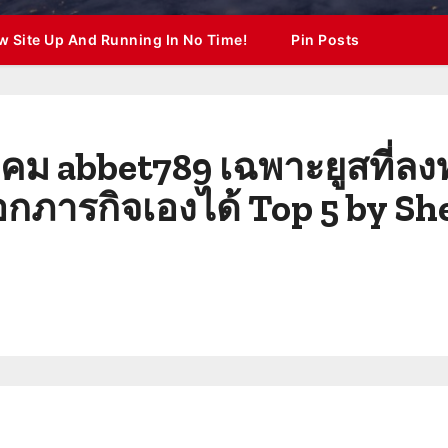
w Site Up And Running In No Time!
Pin Posts
คม abbet789 เฉพาะยูสที่ลงทะ
เลือกภารกิจเองได้ Top 5 by S