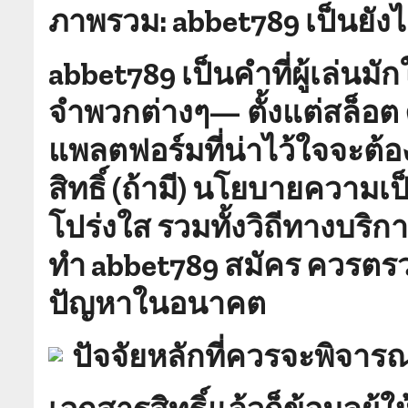
ภาพรวม: abbet789 เป็นยั
abbet789 เป็นคำที่ผู้เล่น
จำพวกต่างๆ— ตั้งแต่สล็อต
แพลตฟอร์มที่น่าไว้ใจจะต้
สิทธิ์ (ถ้ามี) นโยบายความเ
โปร่งใส รวมทั้งวิถีทางบริก
ทำ abbet789 สมัคร ควรตรวจ
ปัญหาในอนาคต
ปัจจัยหลักที่ควรจะพิจาร