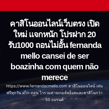
คาสิโนออนไลน์เว็บตรง เปิด
ใหม่ แจกหนัก โปรฝาก 20
รับ1000 ถอนไม่อั้น fernanda
mello cansei de ser
boazinha com quem não
merece
https://www.fernandacmello.com คาสิโนออนไลน์ เล่น
ฟรีทุกวัน ฝาก-ถอน ไวรวมค่ายเกมส์สล็อตและคาสิโนกว่า
50 แบรนด์