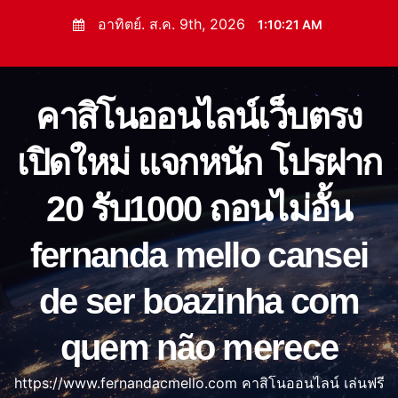
S
อาทิตย์. ส.ค. 9th, 2026
1:10:22 AM
k
i
p
คาสิโนออนไลน์เว็บตรง
t
o
เปิดใหม่ แจกหนัก โปรฝาก
c
o
20 รับ1000 ถอนไม่อั้น
n
t
fernanda mello cansei
e
n
de ser boazinha com
t
quem não merece
https://www.fernandacmello.com คาสิโนออนไลน์ เล่นฟรี