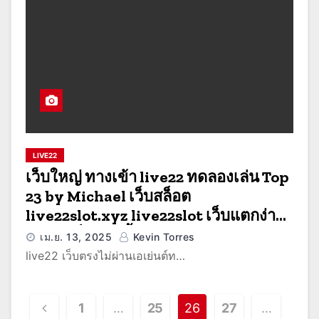
LIVE22
เว็บใหญ่ ทางเข้า live22 ทดลองเล่น Top
23 by Michael เว็บสล็อต
live22slot.xyz live22slot เว็บแตกง่าย
สมัครสล็อตวันนี้ รับเครดิตฟรี 14 เม.ย
เม.ย. 13, 2025
Kevin Torres
2025 คาสิโน
live22 เว็บตรงไม่ผ่านเอเย่นต์ท…
P
1
…
25
26
27
…