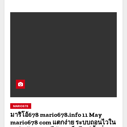
MARIO678
มาริโอ้678 mario678.info 11 May
mario678 com แตกง่าย ระบบถอนไวใน