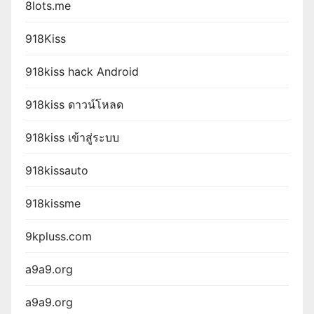
8lots.me
918Kiss
918kiss hack Android
918kiss ดาวน์โหลด
918kiss เข้าสู่ระบบ
918kissauto
918kissme
9kpluss.com
a9a9.org
a9a9.org