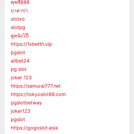
พุซซี่888
บาคาร่า
slotxo
slotpg
ดูหนังโป๊
https://1xbetth.vip
pgslot
allbet24
pg slot
joker 123
https://samurai777.net
https://tokyoslot88.com
pgslotbetway
joker123
pgslot
https://gogoslot.asia