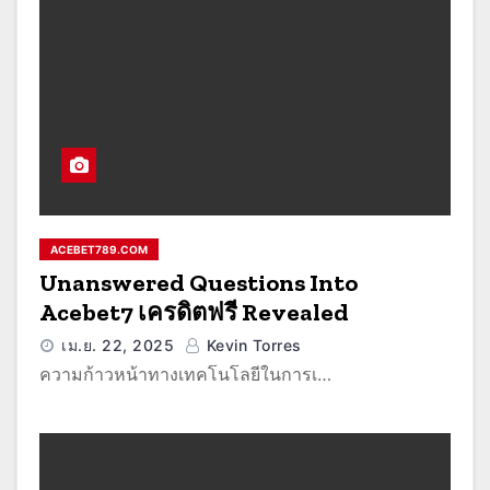
ACEBET789.COM
Unanswered Questions Into
Acebet7 เครดิตฟรี Revealed
เม.ย. 22, 2025
Kevin Torres
ความก้าวหน้าทางเทคโนโลยีในการเ…