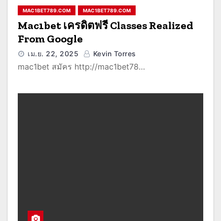
MAC1BET789.COM
MAC1BET789.COM
Mac1bet เครดิตฟรี Classes Realized
From Google
เม.ย. 22, 2025
Kevin Torres
mac1bet สมัคร http://mac1bet78…