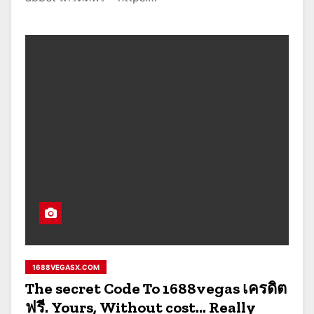
1688VEGASX.COM
The secret Code To 1688vegas เครดิต
ฟรี. Yours, Without cost… Really