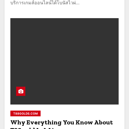
ออนไลน์
บริการเกมส์ออนไลน์ได้โบนัสไวผ่…
T88GOLDS.COM
Why Everything You Know About