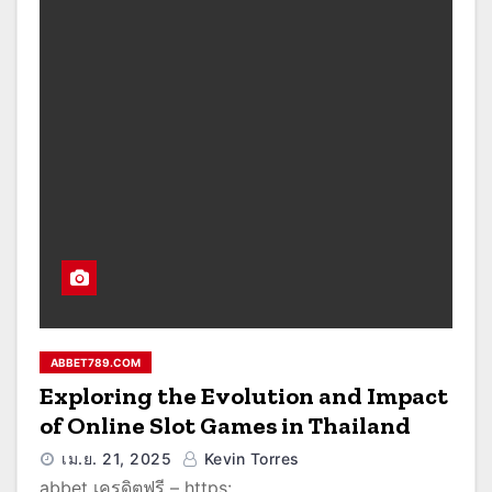
ABBET789.COM
Exploring the Evolution and Impact
of Online Slot Games in Thailand
เม.ย. 21, 2025
Kevin Torres
abbet เครดิตฟรี – https:…