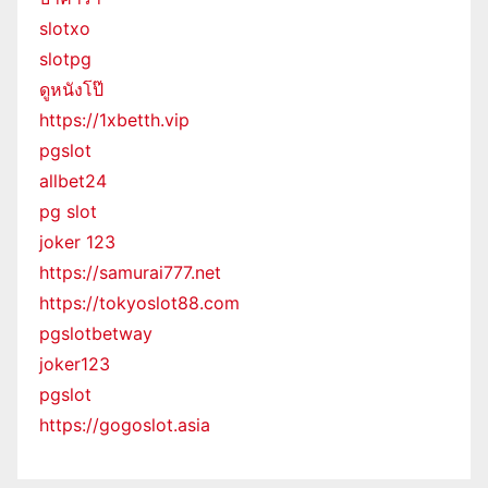
slotxo
slotpg
ดูหนังโป๊
https://1xbetth.vip
pgslot
allbet24
pg slot
joker 123
https://samurai777.net
https://tokyoslot88.com
pgslotbetway
joker123
pgslot
https://gogoslot.asia