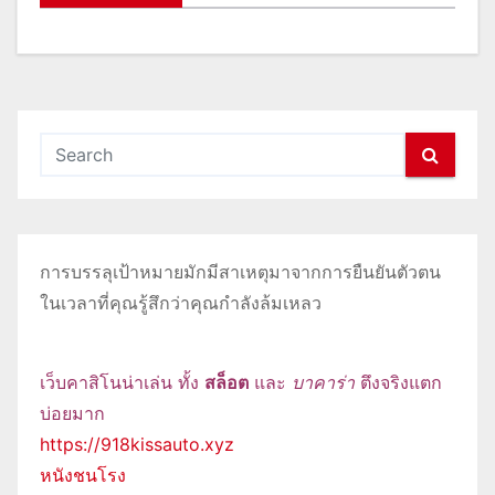
การบรรลุเป้าหมายมักมีสาเหตุมาจากการยืนยันตัวตน
ในเวลาที่คุณรู้สึกว่าคุณกำลังล้มเหลว
เว็บคาสิโนน่าเล่น ทั้ง
สล็อต
และ
บาคาร่า
ตึงจริงแตก
บ่อยมาก
https://918kissauto.xyz
หนังชนโรง