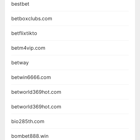
bestbet
betboxclubs.com
betflixtikto
betm4vip.com
betway
betwin6666.com
betworld369hot.com
betworld369hot.com
bio285th.com
bombet888.win