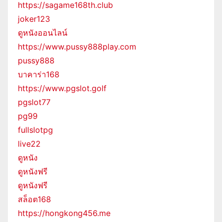
https://sagame168th.club
joker123
ดูหนังออนไลน์
https://www.pussy888play.com
pussy888
บาคาร่า168
https://www.pgslot.golf
pgslot77
pg99
fullslotpg
live22
ดูหนัง
ดูหนังฟรี
ดูหนังฟรี
สล็อต168
https://hongkong456.me