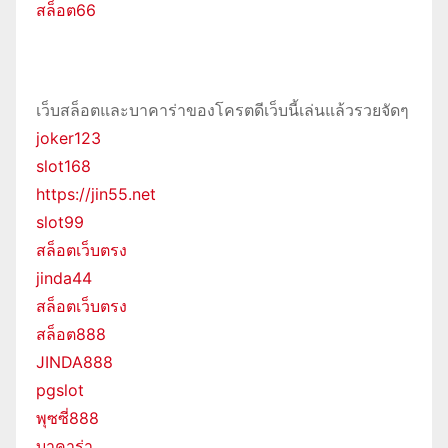
สล็อต66
เว็บสล็อตและบาคาร่าของโครตดีเว็บนี้เล่นแล้วรวยจัดๆ
joker123
slot168
https://jin55.net
slot99
สล็อตเว็บตรง
jinda44
สล็อตเว็บตรง
สล็อต888
JINDA888
pgslot
พุซซี่888
บาคาร่า