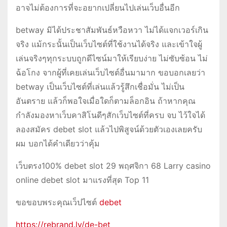
อาจไม่ต้องการที่จะอยากเปลี่ยนไปเล่นเว็บอื่นอีก
betway มิได้ประชาสัมพันธ์หวือหวา ไม่ได้แจกเวอร์เกิน
จริง แม้กระนั้นเป็นเว็บไซต์ที่ใช้งานได้จริง และเข้าใจผู้
เล่นจริงๆทุกระบบถูกดีไซน์มาให้เรียบง่าย ไม่ซับซ้อน ไม่
ฉ้อโกง จากผู้ที่เคยเล่นเว็บไซต์อื่นมามาก ขอบอกเลยว่า
betway เป็นเว็บไซต์ที่เล่นแล้วรู้สึกเชื่อมั่น ไม่เป็น
อันตราย แล้วก็พอใจเมื่อใดก็ตามล็อกอิน ถ้าหากคุณ
กำลังมองหาเว็บคาสิโนดีๆสักเว็บไซต์ที่ครบ จบ ไว้ใจได้
ลองสมัคร debet slot แล้วไปพิสูจน์ด้วยตัวเองเลยครับ
ผม บอกได้คำเดียวว่าคุ้ม
เว็บตรง100% debet slot 29 พฤศจิกา 68 Larry casino
online debet slot มาแรงที่สุด Top 11
ขอขอบพระคุณเว็ปไซต์
debet
https://rebrand.ly/de-bet