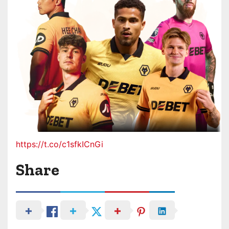
https://t.co/c1sfkICnGi
Share