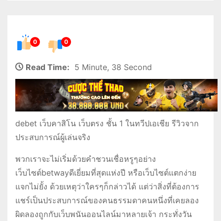
0
0
Read Time:
5 Minute, 38 Second
debet เว็บคาสิโน เว็บตรง ชั้น 1 ในทวีปเอเชีย รีวิวจาก
ประสบการณ์ผู้เล่นจริง
พวกเราจะไม่เริ่มด้วยคำชวนเชื่อหรูๆอย่าง
เว็บไซต์betwayดีเยี่ยมที่สุดแห่งปี หรือเว็บไซต์แตกง่าย
แจกไม่ยั้ง ด้วยเหตุว่าใครๆก็กล่าวได้ แต่ว่าสิ่งที่ต้องการ
แชร์เป็นประสบการณ์ของคนธรรมดาคนหนึ่งที่เคยลอง
ผิดลองถูกกับเว็บพนันออนไลน์มาหลายเจ้า กระทั่งวัน