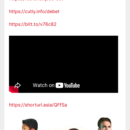
https://cutly.info/debet
https://bitt.to/v76c82
https://shorturl.asia/QFfSa