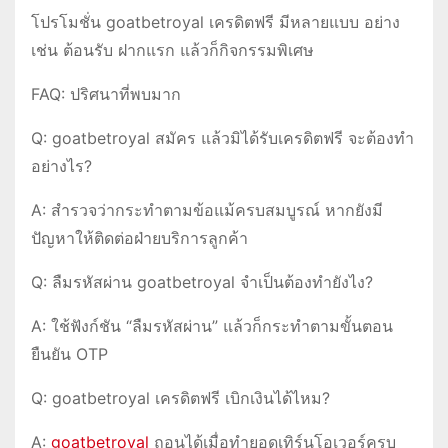
โปรโมชั่น goatbetroyal เครดิตฟรี มีหลายแบบ อย่าง
เช่น ต้อนรับ ฝากแรก แล้วก็กิจกรรมพิเศษ
FAQ: ปริศนาที่พบมาก
Q: goatbetroyal สมัคร แล้วมิได้รับเครดิตฟรี จะต้องทำ
อย่างไร?
A: สำรวจว่ากระทำตามข้อแม้ครบสมบูรณ์ หากยังมี
ปัญหาให้ติดต่อฝ่ายบริการลูกค้า
Q: ลืมรหัสผ่าน goatbetroyal จำเป็นต้องทำยังไง?
A: ใช้ฟังก์ชัน “ลืมรหัสผ่าน” แล้วก็กระทำตามขั้นตอน
ยืนยัน OTP
Q: goatbetroyal เครดิตฟรี เบิกเงินได้ไหม?
A:
goatbetroyal
ถอนได้เมื่อทำยอดเทิร์นโอเวอร์ครบ