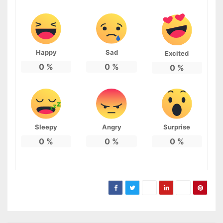
Happy
Sad
Excited
0
%
0
%
0
%
Sleepy
Angry
Surprise
0
%
0
%
0
%