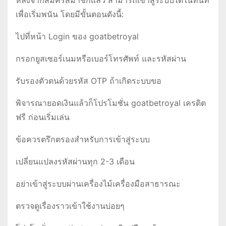
หลังจากสมัครสมาชิกแล้ว สามารถเข้าสู่ระบบได้ในทันที
เพื่อเริ่มพนัน โดยมีขั้นตอนดังนี้:
ไปที่หน้า Login ของ goatbetroyal
กรอกยูสเซอร์เนมหรือเบอร์โทรศัพท์ และรหัสผ่าน
รับรองตัวตนด้วยรหัส OTP ถ้าเกิดระบบขอ
พิจารณายอดเงินแล้วก็โปรโมชั่น goatbetroyal เครดิต
ฟรี ก่อนเริ่มเล่น
ข้อควรตรึกตรองสำหรับการเข้าสู่ระบบ
เปลี่ยนแปลงรหัสผ่านทุก 2-3 เดือน
อย่าเข้าสู่ระบบผ่านเครื่องไม้เครื่องมือสาธารณะ
ตรวจดูเรื่องราวเข้าใช้งานบ่อยๆ