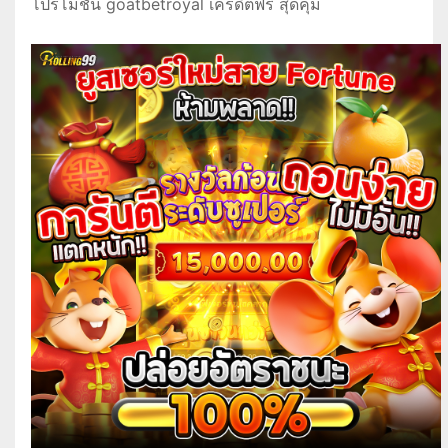
โปรโมชั่น goatbetroyal เครดิตฟรี สุดคุ้ม