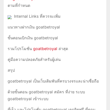
ตามที่กำหนด
Internal Links ที่ควรจะเพิ่ม
แนวทางฝากเงิน goatbetroyal
ขั้นตอนเบิกเงิน goatbetroyal
รวมโปรโมชั่น
goatbetroyal
ล่าสุด
คู่มือความปลอดภัยสำหรับผู้เล่น
สรุป
goatbetroyal เป็นเว็บเดิมพันที่ครบวงจรและน่าเชื่อถือ
ด้วยขั้นตอน goatbetroyal สมัคร ที่ง่าย ระบบ
goatbetroyal เข้าระบบ
ที่เร็ว และโปรโมชั่น goatbetroyal เครดิตฟรี ที่ตอบ