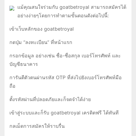
แม้คุณสนใจร่วมกับ goatbetroyal สามารถสมัครได้
อย่างง่ายๆโดยการทำตามขั้นตอนดังต่อไปนี้:
เข้าเว็บหลักของ goatbetroyal
กดปุ่ม “ลงทะเบียน” ที่หน้าแรก
กรอกข้อมูล อย่างเช่น ชื่อ-ชื่อสกุล เบอร์โทรศัพท์ และ
บัญชีธนาคาร
การันตีตัวตนผ่านรหัส OTP ที่ส่งไปยังเบอร์โทรศัพท์มือ
ถือ
ตั้งรหัสผ่านที่ปลอดภัยและก็จดจำได้ง่าย
เข้าสู่ระบบและก็รับ goatbetroyal เครดิตฟรี ได้ทันที
กลเม็ดการสมัครให้ราบรื่น