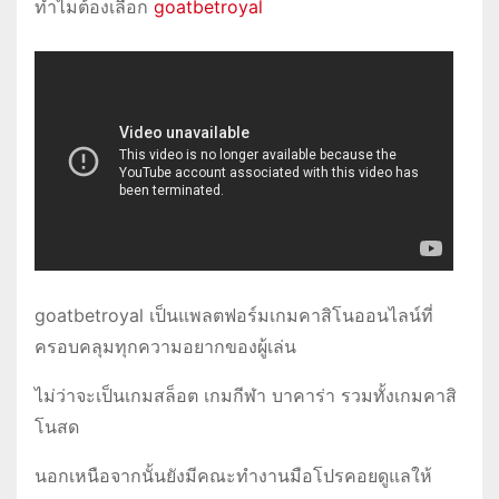
ทำไมต้องเลือก
goatbetroyal
goatbetroyal เป็นแพลตฟอร์มเกมคาสิโนออนไลน์ที่
ครอบคลุมทุกความอยากของผู้เล่น
ไม่ว่าจะเป็นเกมสล็อต เกมกีฬา บาคาร่า รวมทั้งเกมคาสิ
โนสด
นอกเหนือจากนั้นยังมีคณะทำงานมือโปรคอยดูแลให้