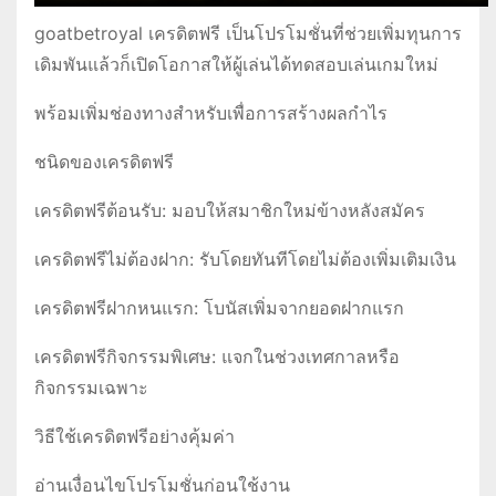
goatbetroyal เครดิตฟรี เป็นโปรโมชั่นที่ช่วยเพิ่มทุนการ
เดิมพันแล้วก็เปิดโอกาสให้ผู้เล่นได้ทดสอบเล่นเกมใหม่
พร้อมเพิ่มช่องทางสำหรับเพื่อการสร้างผลกำไร
ชนิดของเครดิตฟรี
เครดิตฟรีต้อนรับ: มอบให้สมาชิกใหม่ข้างหลังสมัคร
เครดิตฟรีไม่ต้องฝาก: รับโดยทันทีโดยไม่ต้องเพิ่มเติมเงิน
เครดิตฟรีฝากหนแรก: โบนัสเพิ่มจากยอดฝากแรก
เครดิตฟรีกิจกรรมพิเศษ: แจกในช่วงเทศกาลหรือ
กิจกรรมเฉพาะ
วิธีใช้เครดิตฟรีอย่างคุ้มค่า
อ่านเงื่อนไขโปรโมชั่นก่อนใช้งาน