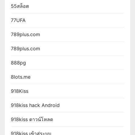
55สล็อต
77UFA
789plus.com
789plus.com
888pg
8lots.me
918Kiss
918kiss hack Android
918kiss ดาวน์โหลด
918kiss เข้าสู่ระบบ