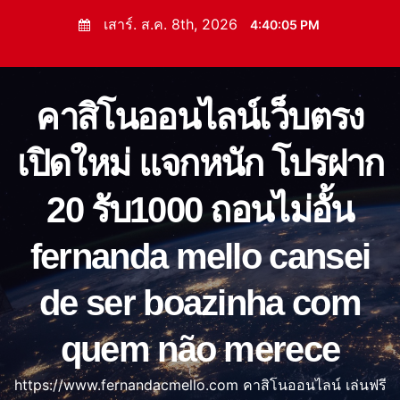
S
เสาร์. ส.ค. 8th, 2026
4:40:07 PM
k
i
p
คาสิโนออนไลน์เว็บตรง
t
o
เปิดใหม่ แจกหนัก โปรฝาก
c
o
20 รับ1000 ถอนไม่อั้น
n
t
fernanda mello cansei
e
n
de ser boazinha com
t
quem não merece
https://www.fernandacmello.com คาสิโนออนไลน์ เล่นฟรี