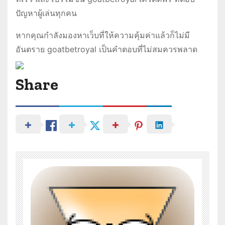
ปัญหาผู้เล่นทุกคน
หากคุณกำลังมองหาเว็บที่ให้ความคุ้มค่าแล้วก็ไม่มี
อันตราย goatbetroyal เป็นคำตอบที่ไม่สมควรพลาด
Share