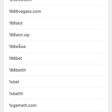
1688vegasx.com
168slot
168slot.vip
168สล็อต
188bet
188betth
1xbet
1xbetth
1xgameth.com