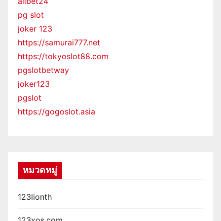
allbet24
pg slot
joker 123
https://samurai777.net
https://tokyoslot88.com
pgslotbetway
joker123
pgslot
https://gogoslot.asia
หมวดหมู่
123lionth
123xos.com