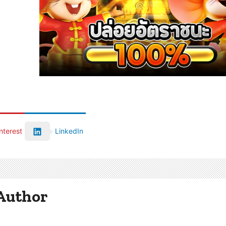
LinkedIn
nterest
 Author