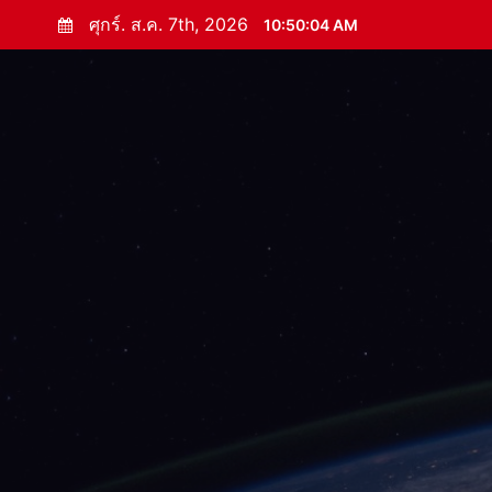
S
ศุกร์. ส.ค. 7th, 2026
10:50:05 AM
k
i
p
t
o
c
o
n
t
e
n
t