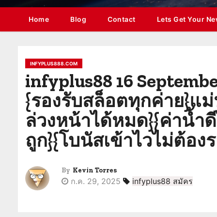
Home
Blog
Contact
Lets Get Your Ne
INFYPLUS888.COM
infyplus88 16 September
{รองรับสล็อตทุกค่าย}แ
ล่วงหน้าได้หมด}{ค่าน้ำด
ถูก}{โบนัสเข้าไวไม่ต้อง
By
Kevin Torres
ก.ค. 29, 2025
infyplus88 สมัคร