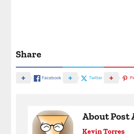
Share
Facebook
Twitter
Pi
About Post
Kevin Torres