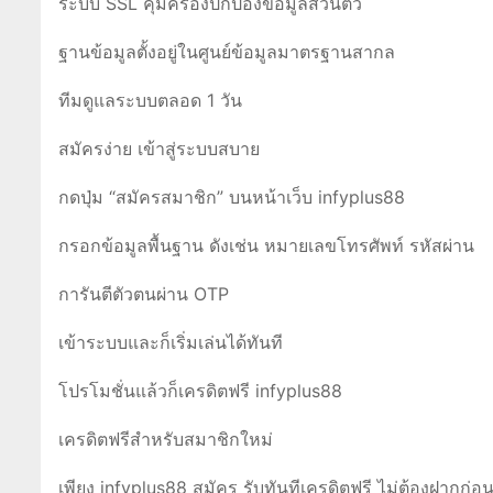
ระบบ SSL คุ้มครองปกป้องข้อมูลส่วนตัว
ฐานข้อมูลตั้งอยู่ในศูนย์ข้อมูลมาตรฐานสากล
ทีมดูแลระบบตลอด 1 วัน
สมัครง่าย เข้าสู่ระบบสบาย
กดปุ่ม “สมัครสมาชิก” บนหน้าเว็บ infyplus88
กรอกข้อมูลพื้นฐาน ดังเช่น หมายเลขโทรศัพท์ รหัสผ่าน
การันตีตัวตนผ่าน OTP
เข้าระบบและก็เริ่มเล่นได้ทันที
โปรโมชั่นแล้วก็เครดิตฟรี infyplus88
เครดิตฟรีสำหรับสมาชิกใหม่
เพียง infyplus88 สมัคร รับทันทีเครดิตฟรี ไม่ต้องฝากก่อน