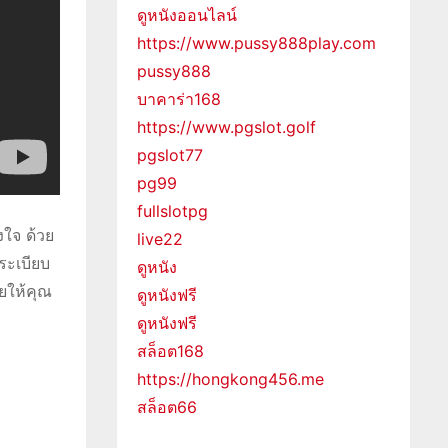
ดูหนังออนไลน์
https://www.pussy888play.com
pussy888
บาคาร่า168
https://www.pgslot.golf
pgslot77
pg99
fullslotpg
งใจ ด้วย
live22
บระเบียบ
ดูหนัง
ยให้คุณ
ดูหนังฟรี
ดูหนังฟรี
สล็อต168
https://hongkong456.me
สล็อต66