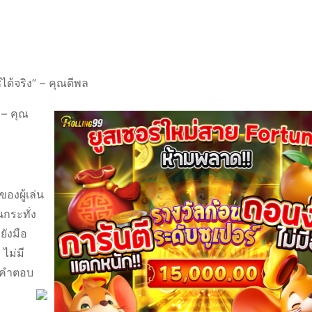
้ได้จริง” – คุณดีพล
 – คุณ
องผู้เล่น
นกระทั่ง
ยังมือ
ไม่มี
ือคำตอบ