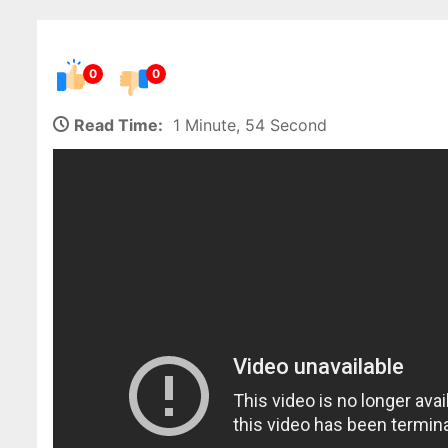
0
0
Read Time:
1 Minute, 54 Second