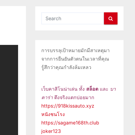
การบรรลุเป้าหมายมักมีสาเหตุมา
จากการยืนยันตัวตนในเวลาที่คุณ
รู้สึกว่าคุณกำลังล้มเหลว
เว็บคาสิโนน่าเล่น ทั้ง
สล็อต
และ
บา
คาร่า
ตึงจริงแตกบ่อยมาก
https://918kissauto.xyz
หนังชนโรง
https://sagame168th.club
joker123