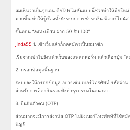
ผมเห็นว่าเป็นจุดเด่น คือโปรโมชั่นแบบนี้ช่วยทำให้มือใหม่
มากขึ้น ทำให้รู้เรื่องทั้งยังระบบการชำระเงิน ฟีเจอร์โบนัส
ขั้นตอน “ลงทะเบียน ฝาก 50 รับ 100”
jinda55
1. เข้าเว็บแล้วก็กดสมัครเป็นสมาชิก
เริ่มจากเข้าไปยังหน้าเว็บของแพลตฟอร์ม แล้วเลือกปุ่ม “ลง
2. กรอกข้อมูลพื้นฐาน
ระบบจะให้กรอกข้อมูล อย่างเช่น เบอร์โทรศัพท์ รหัสผ่าน แล้
สำหรับการล็อกอินรวมทั้งทำธุรกรรมในอนาคต
3. ยืนยันตัวตน (OTP)
ส่วนมากจะมีการส่งรหัส OTP ไปยังเบอร์โทรศัพท์ที่ใช้สม
บัญชี