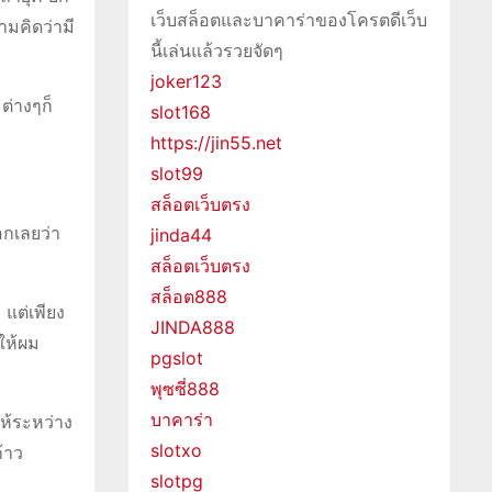
เว็บสล็อตและบาคาร่าของโครตดีเว็บ
ามคิดว่ามี
นี้เล่นแล้วรวยจัดๆ
joker123
ต่างๆก็
slot168
https://jin55.net
slot99
สล็อตเว็บตรง
อกเลยว่า
jinda44
สล็อตเว็บตรง
สล็อต888
แต่เพียง
JINDA888
ให้ผม
pgslot
พุซซี่888
บาคาร่า
ให้ระหว่าง
slotxo
้าว
slotpg