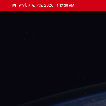
S
ศุกร์. ส.ค. 7th, 2026
1:17:40 AM
k
i
p
t
o
c
o
n
t
e
n
t