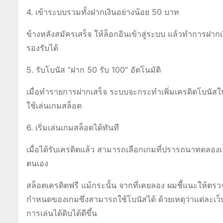
4. เข้าระบบรวมทั้งฝากเงินอย่างน้อย 50 บาท
ข้างหลังสมัครเสร็จ ให้ล็อกอินเข้าสู่ระบบ แล้วทำการฝาก
รองรับได้
5. รับโบนัส “ฝาก 50 รับ 100” อัตโนมัติ
เมื่อทำรายการฝากเสร็จ ระบบจะกระทำเพิ่มเครดิตโบนัสให้ท
ใช้เล่นเกมสล็อต
6. เริ่มเล่นเกมสล็อตได้ทันที
เมื่อได้รับเครดิตแล้ว สามารถเลือกเกมที่ปรารถนาทดลอ
ตนเอง
สล็อตเครดิตฟรี แม้กระนั้น จากที่เคยลอง ผมชี้แนะให้ตรวจ
กำหนดของเกมซึ่งสามารถใช้โบนัสได้ ด้วยเหตุว่าแต่ละเว
การเล่นได้ดิบได้ดีขึ้น