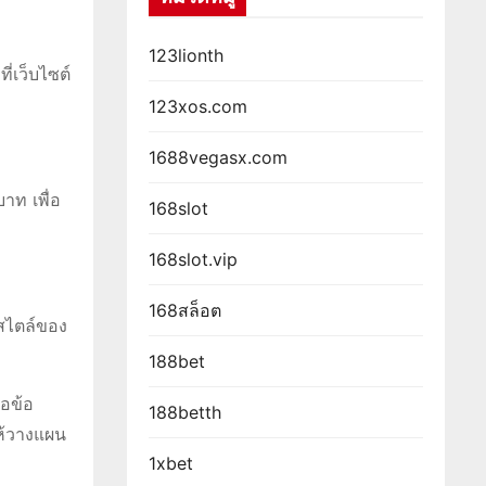
123lionth
่เว็บไซต์
123xos.com
1688vegasx.com
าท เพื่อ
168slot
168slot.vip
168สล็อต
สไตล์ของ
188bet
ือข้อ
188betth
ให้วางแผน
1xbet