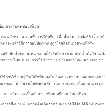
ดเยี่ยมสำหรับคนชอบสล็อต
วามเสถียรภาพ รวมทั้งการให้บริการที่สม่ำเสมอ jinda55 เว็บไซต
ได้ทดลองแล้วรู้สึกว่าตอบปัญหาคนถูกใจสล็อตได้อย่างแท้จริง
รือมืดค่ำขนาดไหน ระบบก็ยังลื่นไหล เข้าเกมได้เร็วทันใจ ไม่มีสะด
ีเวลาว่างไม่แน่นอน การมีบริการ 24 ชั่วโมงทำให้ผมสามารถเข้าเล
 ทำให้การใช้งานรู้สึกมั่นใจขึ้น ทั้งในเรื่องของความปลอดภัยและค
ผมลองมา นับได้ว่าเป็นข้อเด่นที่ทำให้การเล่นสนุกขึ้นแบบไม่สะดุด
ากมาย ไม่ว่าจะเป็นสล็อตยอดนิยม หรือเกมใหม่ๆที่มา
ต่างๆซึ่งช่วยเพิ่มความตื่นเต้นสำหรับการเล่นได้ดิบได้ดี ยิ่งได้ทด