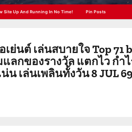
w Site Up And Running In No Time!
Pin Posts
อเย่นต์ เล่นสบายใจ Top 71 by
ต้มแลกของรางวัล แตกไว กำ
่น เล่นเพลินทั้งวัน 8 JUL 6