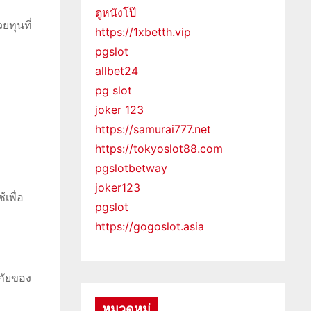
ดูหนังโป๊
ยทุนที่
https://1xbetth.vip
pgslot
allbet24
pg slot
joker 123
https://samurai777.net
https://tokyoslot88.com
pgslotbetway
joker123
เพื่อ
pgslot
https://gogoslot.asia
ภัยของ
หมวดหมู่