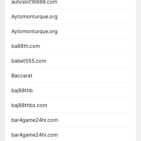
autoslot16888.com
Aytomonturque.org
Aytomonturque.org
ba88th.com
babet555.com
Baccarat
baj88thb
baj88thbz.com
bar4game24hr.com
bar4game24hr.com