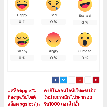
Happy
Sad
Excited
0
%
0
%
0
%
Sleepy
Angry
Surprise
0
%
0
%
0
%
แ
สล็อตpg %%
คาสิโนออนไลน์เว็บตรง เปิด
ต้องสุดเว็บไซต์
ใหม่ แจกหนัก โปรฝาก 20
น
สล็อต pgslot ลุ้น
รับ1000 ถอนไม่อั้น