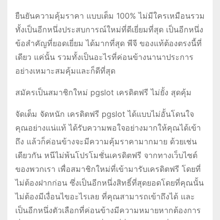
ยืนยันความคุ้มราคา แบบเต็ม 100% ไม่มีใครเหมือนรวม
ทั้งเป็นอีกหนึ่งประสบการณ์ใหม่ที่ดีเยี่ยมที่สุด เป็นอีกหนึ่ง
ข้อสำคัญที่ยอดเยี่ยม ได้มากที่สุด พีจี ของแท้ต้องตรงนี้ที่
เดียว แค่นั้น รวมทั้งเป็นอะไรที่ค่อนข้างนานาประการ
อย่างเหมาะสมคุ้มและก็ดีที่สุด
สมัครเป็นสมาชิกใหม่ pgslot เครดิตฟรี ไม่ยั้ง สุดคุ้ม
จัดเต็ม จัดหนัก เครดิตฟรี pgslot ได้แบบไม่อั้นโดนใจ
คุณอย่างแน่แท้ ได้รับความพอใจอย่างมากให้คุณได้เข้า
ถึง แล้วก็ค่อนข้างจะมีความคุ้มราคามากมาย ด้วยเช่น
เดียวกัน หนีไม่พ้นโปรโมชั่นเครดิตฟรี จากทางเว็บไซต์
ของพวกเรา เพื่อสมาชิกใหม่ที่เข้ามารับเครดิตฟรี โดยที่
ไม่ต้องฝากก่อน ซึ่งเป็นอีกหนึ่งสิทธิ์ที่สุดยอดโดยที่คุณนั้น
ไม่ต้องมีเงื่อนไขอะไรเลย ที่คุณสามารถเข้าถึงได้ และ
เป็นอีกหนึ่งตัวเลือกที่ค่อนข้างมีความหมายหากต้องการ