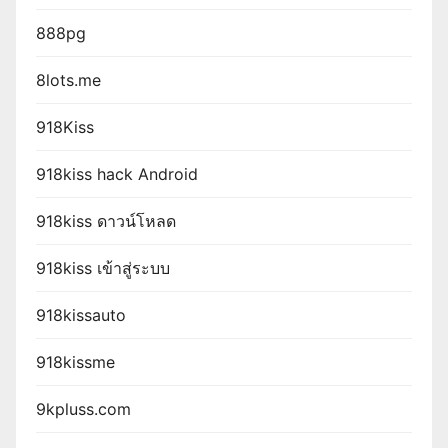
888pg
8lots.me
918Kiss
918kiss hack Android
918kiss ดาวน์โหลด
918kiss เข้าสู่ระบบ
918kissauto
918kissme
9kpluss.com