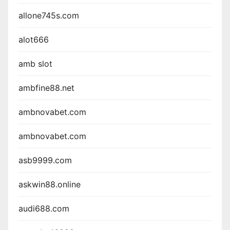
allone745s.com
alot666
amb slot
ambfine88.net
ambnovabet.com
ambnovabet.com
asb9999.com
askwin88.online
audi688.com