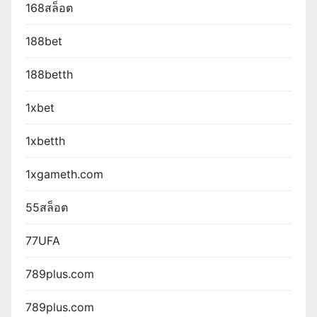
168สล็อต
188bet
188betth
1xbet
1xbetth
1xgameth.com
55สล็อต
77UFA
789plus.com
789plus.com