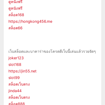
ดูหนังฟรี
ดูหนังฟรี
สล็อต168
https://hongkong456.me
สล็อต66
เว็บสล็อตและบาคาร่าของโครตดีเว็บนี้เล่นแล้วรวยจัดๆ
joker123
slot168
https://jin55.net
slot99
สล็อตเว็บตรง
jinda44
สล็อตเว็บตรง
สล็อต888