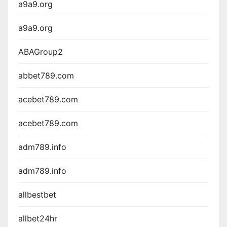
a9a9.org
a9a9.org
ABAGroup2
abbet789.com
acebet789.com
acebet789.com
adm789.info
adm789.info
allbestbet
allbet24hr