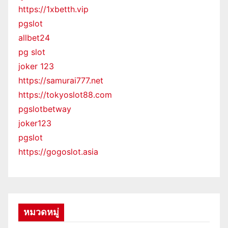
https://1xbetth.vip
pgslot
allbet24
pg slot
joker 123
https://samurai777.net
https://tokyoslot88.com
pgslotbetway
joker123
pgslot
https://gogoslot.asia
หมวดหมู่