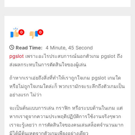
0
0
Read Time:
4 Minute, 45 Second
pgslot
เพราะอะไรประสบการณ์นอกตัวเกม pgslot ถึง
ส่งผลกระทบในการตัดสินใจของผู้เล่น
ถ้าหากเราเอ่ยถึงสิ่งที่ทำให้เราถูกใจเกม pgslot เกมใด
หรือไม่ถูกใจเกมใดล่ะก็ พวกเรามักจะระลึกถึงตัวเกมเป็น
อย่างแรก ไม่ว่า
จะเป็นต้นแบบการเล่น กราฟิก หรือระบบด้านในเกม แต่
หากเราดูจากความประพฤติปฏิบัติการใช้งานจริงๆพวก
เราจะรู้เลยว่า การตัดสินใจของคนเล่นสล็อตจำนวนมาก
มิได้มีต้นเหตุจากตัวเกมเพียงอย่างเดียว