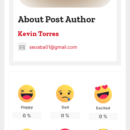
About Post Author
Kevin Torres
seoaba01@gmail.com
Happy
Sad
Excited
0
%
0
%
0
%