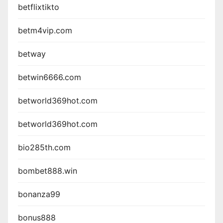
betflixtikto
betm4vip.com
betway
betwin6666.com
betworld369hot.com
betworld369hot.com
bio285th.com
bombet888.win
bonanza99
bonus888