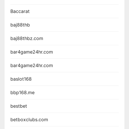
Baccarat
baj88thb
baj88thbz.com
bar4game24hr.com
bar4game24hr.com
baslot168
bbp168.me
bestbet
betboxclubs.com