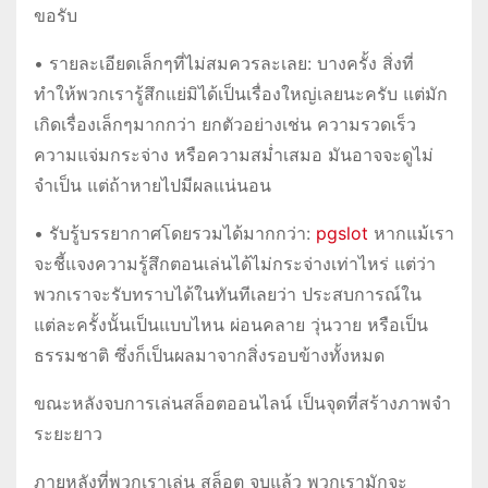
ขอรับ
• รายละเอียดเล็กๆที่ไม่สมควรละเลย: บางครั้ง สิ่งที่
ทำให้พวกเรารู้สึกแย่มิได้เป็นเรื่องใหญ่เลยนะครับ แต่มัก
เกิดเรื่องเล็กๆมากกว่า ยกตัวอย่างเช่น ความรวดเร็ว
ความแจ่มกระจ่าง หรือความสม่ำเสมอ มันอาจจะดูไม่
จำเป็น แต่ถ้าหายไปมีผลแน่นอน
• รับรู้บรรยากาศโดยรวมได้มากกว่า:
pgslot
หากแม้เรา
จะชี้แจงความรู้สึกตอนเล่นได้ไม่กระจ่างเท่าไหร่ แต่ว่า
พวกเราจะรับทราบได้ในทันทีเลยว่า ประสบการณ์ใน
แต่ละครั้งนั้นเป็นแบบไหน ผ่อนคลาย วุ่นวาย หรือเป็น
ธรรมชาติ ซึ่งก็เป็นผลมาจากสิ่งรอบข้างทั้งหมด
ขณะหลังจบการเล่นสล็อตออนไลน์ เป็นจุดที่สร้างภาพจำ
ระยะยาว
ภายหลังที่พวกเราเล่น สล็อต จบแล้ว พวกเรามักจะ