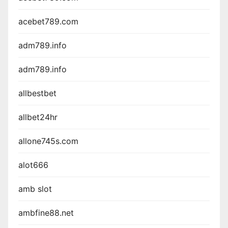
acebet789.com
adm789.info
adm789.info
allbestbet
allbet24hr
allone745s.com
alot666
amb slot
ambfine88.net