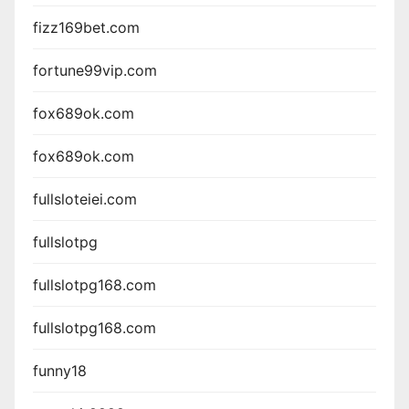
fizz169bet.com
fortune99vip.com
fox689ok.com
fox689ok.com
fullsloteiei.com
fullslotpg
fullslotpg168.com
fullslotpg168.com
funny18