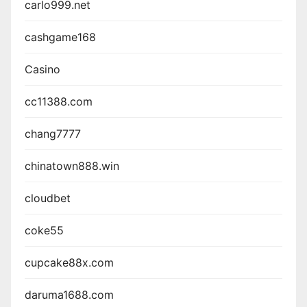
carlo999.net
cashgame168
Casino
cc11388.com
chang7777
chinatown888.win
cloudbet
coke55
cupcake88x.com
daruma1688.com