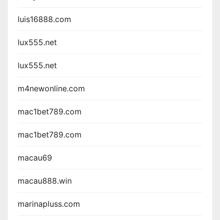
luis16888.com
lux555.net
lux555.net
m4newonline.com
mac1bet789.com
mac1bet789.com
macau69
macau888.win
marinapluss.com