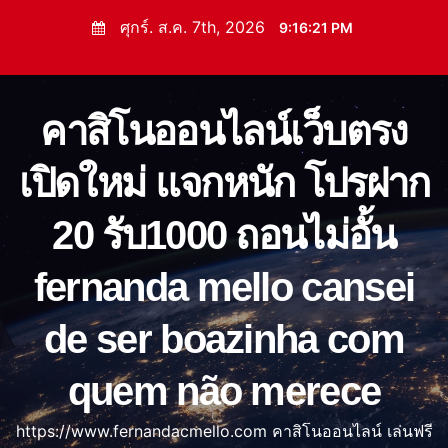
S
ศุกร์. ส.ค. 7th, 2026
9:16:22 PM
k
i
p
คาสิโนออนไลน์เว็บตรง
t
o
เปิดใหม่ แจกหนัก โปรฝาก
c
o
20 รับ1000 ถอนไม่อั้น
n
t
fernanda mello cansei
e
n
de ser boazinha com
t
quem não merece
https://www.fernandacmello.com คาสิโนออนไลน์ เล่นฟรี