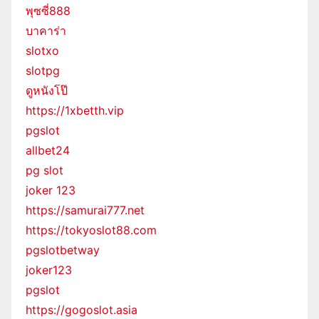
พุซซี่888
บาคาร่า
slotxo
slotpg
ดูหนังโป๊
https://1xbetth.vip
pgslot
allbet24
pg slot
joker 123
https://samurai777.net
https://tokyoslot88.com
pgslotbetway
joker123
pgslot
https://gogoslot.asia