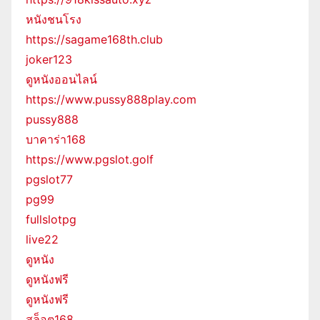
หนังชนโรง
https://sagame168th.club
joker123
ดูหนังออนไลน์
https://www.pussy888play.com
pussy888
บาคาร่า168
https://www.pgslot.golf
pgslot77
pg99
fullslotpg
live22
ดูหนัง
ดูหนังฟรี
ดูหนังฟรี
สล็อต168