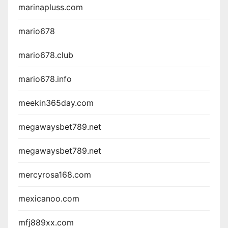
marinapluss.com
mario678
mario678.club
mario678.info
meekin365day.com
megawaysbet789.net
megawaysbet789.net
mercyrosa168.com
mexicanoo.com
mfj889xx.com