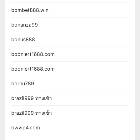
bombet888.win
bonanza99
bonus888
boonlert1688.com
boonlert1688.com
borhu789
brazil999 ทางเข้า
brazil999 ทางเข้า
bwvip4.com