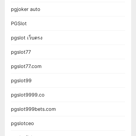
pgjoker auto
PGSlot
pgslot เว็บตรง
pgslot77
pgslot77.com
pgslot99
pgslot9999.co
pgslot999bets.com
pgslotceo