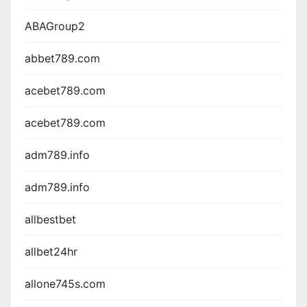
ABAGroup2
abbet789.com
acebet789.com
acebet789.com
adm789.info
adm789.info
allbestbet
allbet24hr
allone745s.com