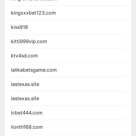
kingxxxbet123.com
kiss918
kitti999vip.com
ktv4sd.com
lalikabetsgame.com
lastexas.site
lastexas.site
lcbet444.com
lionth168.com