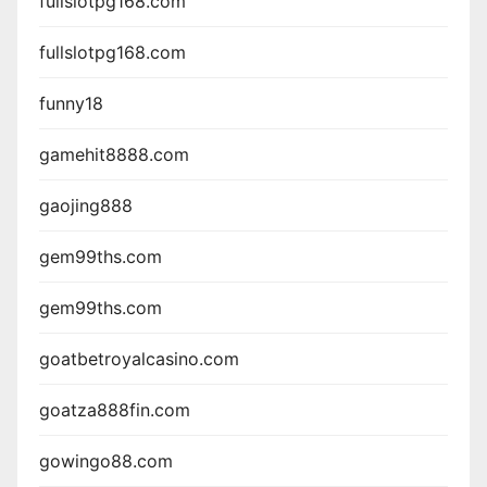
fullslotpg168.com
fullslotpg168.com
funny18
gamehit8888.com
gaojing888
gem99ths.com
gem99ths.com
goatbetroyalcasino.com
goatza888fin.com
gowingo88.com