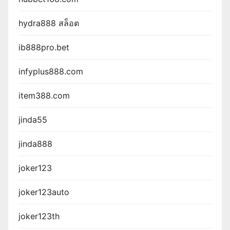
hydra888 สล็อต
ib888pro.bet
infyplus888.com
item388.com
jinda55
jinda888
joker123
joker123auto
joker123th