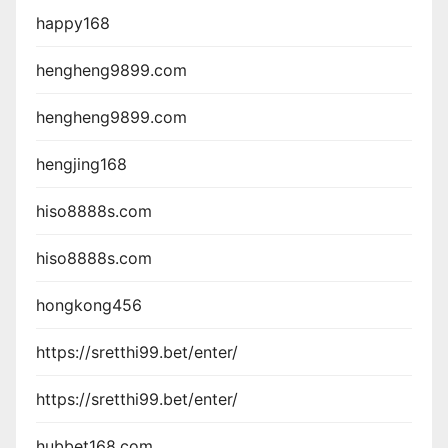
happy168
hengheng9899.com
hengheng9899.com
hengjing168
hiso8888s.com
hiso8888s.com
hongkong456
https://sretthi99.bet/enter/
https://sretthi99.bet/enter/
hubbet168.com