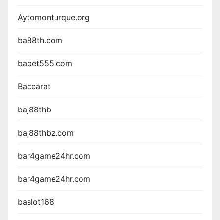
Aytomonturque.org
ba88th.com
babet555.com
Baccarat
baj88thb
baj88thbz.com
bar4game24hr.com
bar4game24hr.com
baslot168