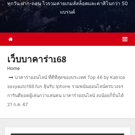
ทุกวัน ฝาก-ถอน ไวรวมค่ายเกมส์สล็อตและคาสิโนกว่า 50
แบรนด์
เว็บบาคาร่า168
Home
บาคาร่าออนไลน์ ที่ดีที่สุดของประเทศ Top 46 by Katrice
sexyauto168.fun ลุ้นรับ Iphone รวมพนันออนไลน์ครบวงจร
การันตียอดผู้เล่นกว่าแสนคน บาคาร่าออนไลน์ งบน้อยก็ปั่นได้
21 ก.ค. 67