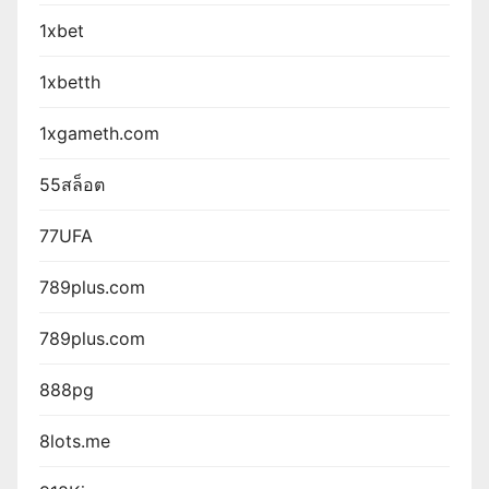
1xbet
1xbetth
1xgameth.com
55สล็อต
77UFA
789plus.com
789plus.com
888pg
8lots.me