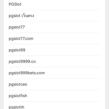
PGSlot
pgslot เว็บตรง
pgslot77
pgslot77.com
pgslot99
pgslot9999.co
pgslot999bets.com
pgslotceo
pgslotfish
pgslotth