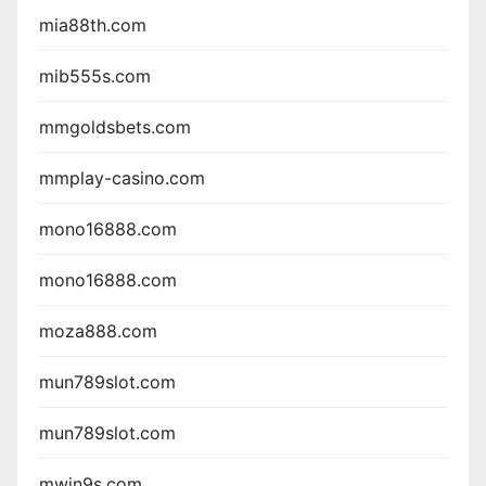
mia88th.com
mib555s.com
mmgoldsbets.com
mmplay-casino.com
mono16888.com
mono16888.com
moza888.com
mun789slot.com
mun789slot.com
mwin9s.com