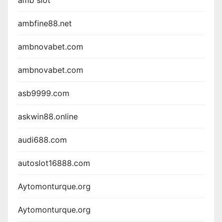
amb slot
ambfine88.net
ambnovabet.com
ambnovabet.com
asb9999.com
askwin88.online
audi688.com
autoslot16888.com
Aytomonturque.org
Aytomonturque.org