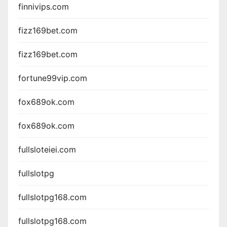
finnivips.com
fizz169bet.com
fizz169bet.com
fortune99vip.com
fox689ok.com
fox689ok.com
fullsloteiei.com
fullslotpg
fullslotpg168.com
fullslotpg168.com