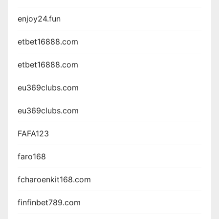
enjoy24.fun
etbet16888.com
etbet16888.com
eu369clubs.com
eu369clubs.com
FAFA123
faro168
fcharoenkit168.com
finfinbet789.com