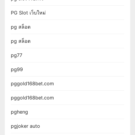
PG Slot เว็บใหม่
pg สล็อต
pg สล็อต
pg77
pg99
pggold168bet.com
pggold168bet.com
pgheng
pgjoker auto