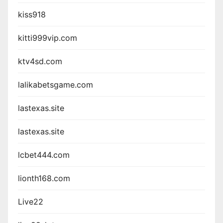
kiss918
kitti999vip.com
ktv4sd.com
lalikabetsgame.com
lastexas.site
lastexas.site
lcbet444.com
lionth168.com
Live22