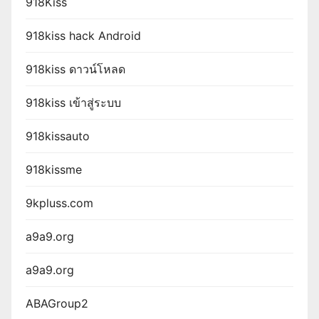
918Kiss
918kiss hack Android
918kiss ดาวน์โหลด
918kiss เข้าสู่ระบบ
918kissauto
918kissme
9kpluss.com
a9a9.org
a9a9.org
ABAGroup2