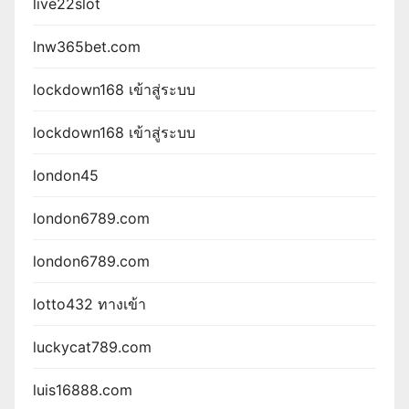
live22slot
lnw365bet.com
lockdown168 เข้าสู่ระบบ
lockdown168 เข้าสู่ระบบ
london45
london6789.com
london6789.com
lotto432 ทางเข้า
luckycat789.com
luis16888.com