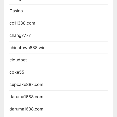
Casino
cc11388.com
chang7777
chinatown888.win
cloudbet
coke55
cupcake88x.com
daruma1688.com
daruma1688.com