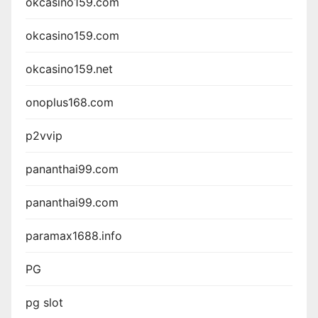
okcasino159.com
okcasino159.com
okcasino159.net
onoplus168.com
p2vvip
pananthai99.com
pananthai99.com
paramax1688.info
PG
pg slot