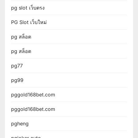
pg slot เว็บตรง
PG Slot เว็บใหม่
pg สล็อต
pg สล็อต
pg77
pg99
pggold168bet.com
pggold168bet.com
pgheng