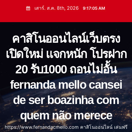
S
เสาร์. ส.ค. 8th, 2026
9:17:06 AM
k
i
p
คาสิโนออนไลน์เว็บตรง
t
o
เปิดใหม่ แจกหนัก โปรฝาก
c
o
20 รับ1000 ถอนไม่อั้น
n
t
fernanda mello cansei
e
n
de ser boazinha com
t
quem não merece
https://www.fernandacmello.com คาสิโนออนไลน์ เล่นฟรี