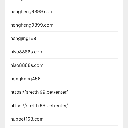
hengheng9899.com
hengheng9899.com
hengjing168
hiso8888s.com
hiso8888s.com
hongkong456
https://sretthi99.bet/enter/
https://sretthi99.bet/enter/
hubbet168.com