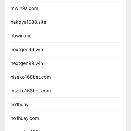
mwin9s.com
nakoya1688.site
nbwin.me
nextgen99.win
nextgen99.win
niseko168bet.com
niseko168bet.com
no1huay
no1huay.com