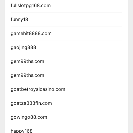
fullslotpg168.com
funny18
gamehit8888.com
gaojing888
gem99ths.com
gem99ths.com
goatbetroyalcasino.com
goatza888fin.com
gowingo88.com
happy168