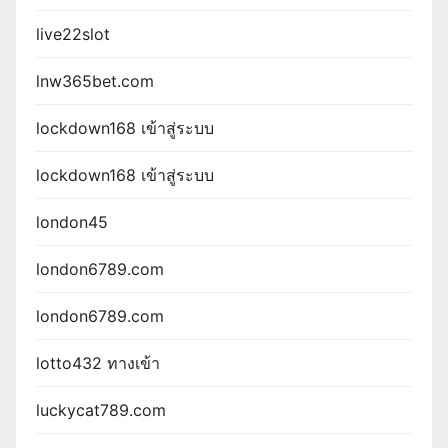
live22slot
lnw365bet.com
lockdown168 เข้าสู่ระบบ
lockdown168 เข้าสู่ระบบ
london45
london6789.com
london6789.com
lotto432 ทางเข้า
luckycat789.com