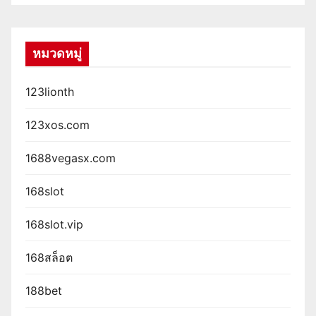
หมวดหมู่
123lionth
123xos.com
1688vegasx.com
168slot
168slot.vip
168สล็อต
188bet