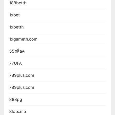
188betth
1xbet
1xbetth
1xgameth.com
55สล็อต
77UFA
789plus.com
789plus.com
888pg
8lots.me