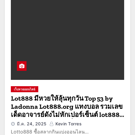
เว็บหวยออนไลน์
Lot888 มีหวยให้ลุ้นทุกวัน Top 53 by
Ladonna Lot888.org แทงบอล รวมเลข
เด็ดอาจารย์ดังไม่หักเปอร์เซ็นต์ lot888
ตอบโจทย์คนรักเลขเด็ด 15 APR 2025
มี.ค. 24, 2025
Kevin Torres
Lotto888 ซื้อสลากกินแบ่งออนไลน…