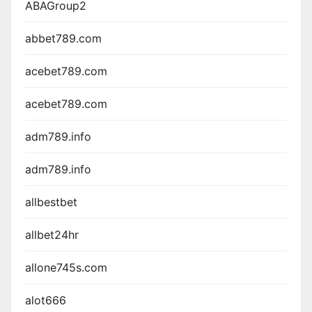
ABAGroup2
abbet789.com
acebet789.com
acebet789.com
adm789.info
adm789.info
allbestbet
allbet24hr
allone745s.com
alot666