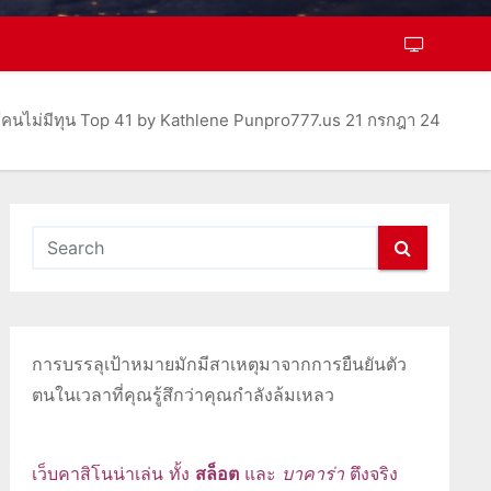
ห้คนไม่มีทุน Top 41 by Kathlene Punpro777.us 21 กรกฎา 24
การบรรลุเป้าหมายมักมีสาเหตุมาจากการยืนยันตัว
ตนในเวลาที่คุณรู้สึกว่าคุณกำลังล้มเหลว
เว็บคาสิโนน่าเล่น ทั้ง
สล็อต
และ
บาคาร่า
ตึงจริง