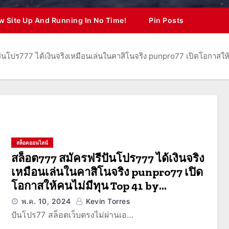
w Site Up And Running In No Time!
Pin Posts
ันโปร777 ได้เงินจริงเหมือนเล่นในคาสิโนจริง punpro77 เปิดโอกาสใ
สล็อตออนไลน์
สล็อต777 สมัครฟรีปันโปร777 ได้เงินจริง
เหมือนเล่นในคาสิโนจริง punpro77 เปิด
โอกาสให้คนไม่มีทุน Top 41 by
Kathlene Punpro777.us 21 กรกฎา 24
พ.ค. 10, 2024
Kevin Torres
ปันโปร77 สล็อตเว็บตรงไม่ผ่านเอ…