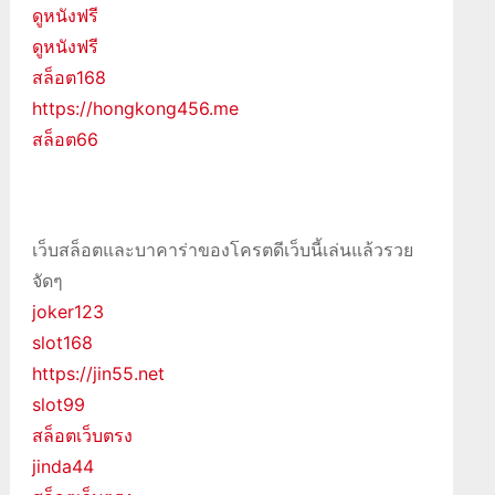
ดูหนังฟรี
ดูหนังฟรี
สล็อต168
https://hongkong456.me
สล็อต66
เว็บสล็อตและบาคาร่าของโครตดีเว็บนี้เล่นแล้วรวย
จัดๆ
joker123
slot168
https://jin55.net
slot99
สล็อตเว็บตรง
jinda44