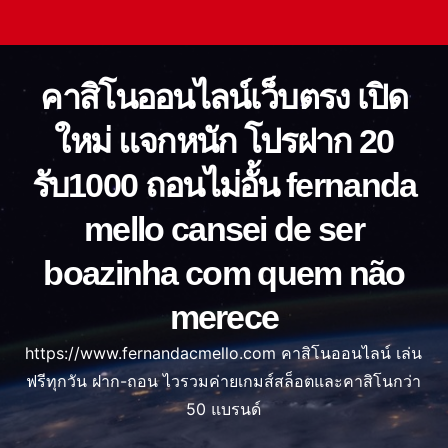
คาสิโนออนไลน์เว็บตรง เปิด
ใหม่ แจกหนัก โปรฝาก 20
รับ1000 ถอนไม่อั้น fernanda
mello cansei de ser
boazinha com quem não
merece
https://www.fernandacmello.com คาสิโนออนไลน์ เล่น
ฟรีทุกวัน ฝาก-ถอน ไวรวมค่ายเกมส์สล็อตและคาสิโนกว่า
50 แบรนด์