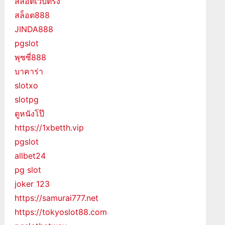
สล็อตเว็บตรง
สล็อต888
JINDA888
pgslot
พุซซี่888
บาคาร่า
slotxo
slotpg
ดูหนังโป๊
https://1xbetth.vip
pgslot
allbet24
pg slot
joker 123
https://samurai777.net
https://tokyoslot88.com