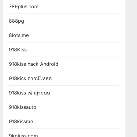
789plus.com
888pg
8lots.me
918Kiss
918kiss hack Android
918kiss ดาวน์โหลด
918kiss เข้าสู่ระบบ
918kissauto
918kissme
9kpluss.com