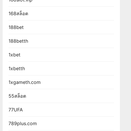
168สล็อต
188bet
188betth
1xbet
1xbetth
1xgameth.com
55สล็อต
77UFA
789plus.com