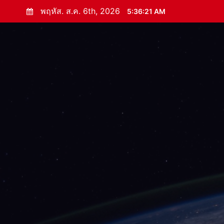
S
พฤหัส. ส.ค. 6th, 2026
5:36:22 AM
k
i
p
t
o
c
o
n
t
e
n
t