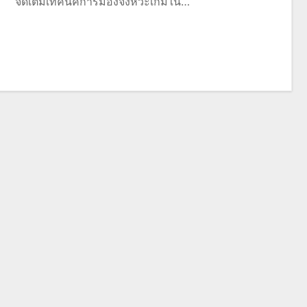
จัดเต็มเทคนิคการมองจังหวะเกมใน…