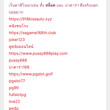
เว็บคาสิโนน่าเล่น ทั้ง
สล็อต
และ
บาคาร่า
ตึงจริงแตก
บ่อยมาก
https://918kissauto.xyz
หนังชนโรง
https://sagame168th.club
joker123
ดูหนังออนไลน์
https://www.pussy888play.com
pussy888
บาคาร่า168
https://www.pgslot.golf
pgslot77
pg99
fullslotpg
live22
ดูหนัง