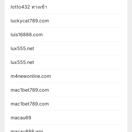
lotto432 ทางเข้า
luckycat789.com
luis16888.com
lux555.net
lux555.net
m4newonline.com
mac1bet789.com
mac1bet789.com
macau69
macau888.win