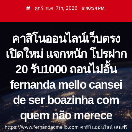
S
ศุกร์. ส.ค. 7th, 2026
6:40:35 PM
k
i
p
คาสิโนออนไลน์เว็บตรง
t
o
เปิดใหม่ แจกหนัก โปรฝาก
c
o
20 รับ1000 ถอนไม่อั้น
n
t
fernanda mello cansei
e
n
de ser boazinha com
t
quem não merece
https://www.fernandacmello.com คาสิโนออนไลน์ เล่นฟรี