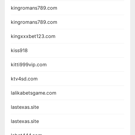
kingromans789.com
kingromans789.com
kingxxxbet123.com
kiss918
kitti999vip.com
ktv4sd.com
lalikabetsgame.com
lastexas.site
lastexas.site