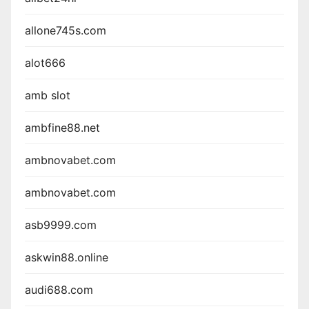
allone745s.com
alot666
amb slot
ambfine88.net
ambnovabet.com
ambnovabet.com
asb9999.com
askwin88.online
audi688.com