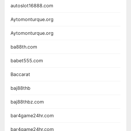
autoslot16888.com
Aytomonturque.org
Aytomonturque.org
ba88th.com
babet555.com
Baccarat
baj88thb
baj88thbz.com
bar4game24hr.com
bar4game24hr.com