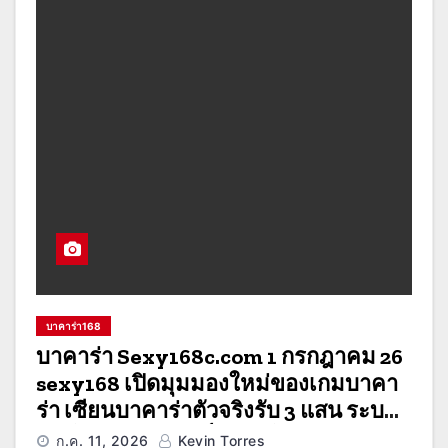
บาคาร่า168
บาคาร่า Sexy168c.com 1 กรกฎาคม 26
sexy168 เปิดมุมมองใหม่ของเกมบาคา
ร่า เซียนบาคาร่าตัวจริงรับ 3 แสน ระบบ
อัตโนมัติเจ้าแรก เว็บดี มีโต๊ะให้เลือก
ก.ค. 11, 2026
Kevin Torres