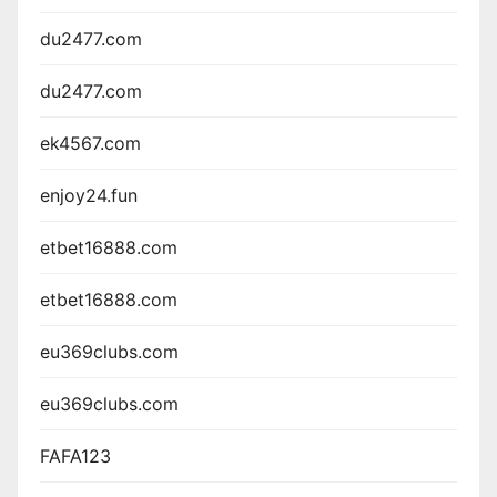
du2477.com
du2477.com
ek4567.com
enjoy24.fun
etbet16888.com
etbet16888.com
eu369clubs.com
eu369clubs.com
FAFA123