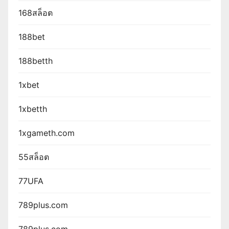
168สล็อต
188bet
188betth
1xbet
1xbetth
1xgameth.com
55สล็อต
77UFA
789plus.com