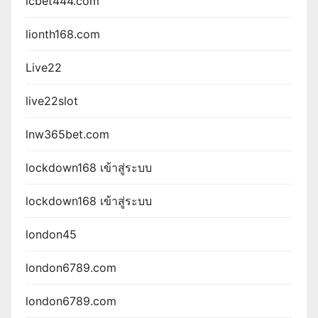
lcbet444.com
lionth168.com
Live22
live22slot
lnw365bet.com
lockdown168 เข้าสู่ระบบ
lockdown168 เข้าสู่ระบบ
london45
london6789.com
london6789.com