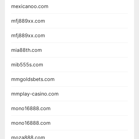
mexicanoo.com
mfj889xx.com
mfj889xx.com
mia88th.com
mib555s.com
mmgoldsbets.com
mmplay-casino.com
mono16888.com
mono16888.com
moza888.com