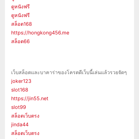
ดูหนังฟรี
ดูหนังฟรี
สล็อต168
https://hongkong456.me
สล็อต66
เว็บสล็อตและบาคาร่าของโครตดีเว็บนี้เล่นแล้วรวยจัดๆ
joker123
slot168
https://jin55.net
slot99
สล็อตเว็บตรง
jinda44
สล็อตเว็บตรง