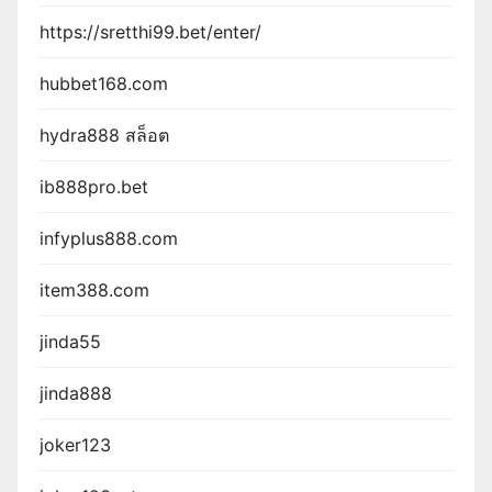
https://sretthi99.bet/enter/
hubbet168.com
hydra888 สล็อต
ib888pro.bet
infyplus888.com
item388.com
jinda55
jinda888
joker123