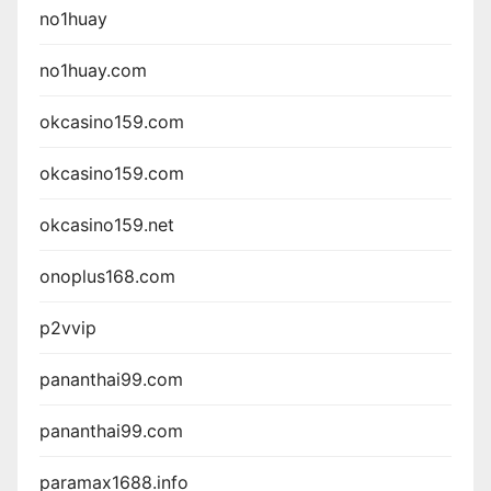
no1huay
no1huay.com
okcasino159.com
okcasino159.com
okcasino159.net
onoplus168.com
p2vvip
pananthai99.com
pananthai99.com
paramax1688.info