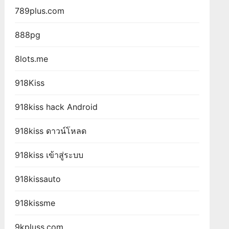
789plus.com
888pg
8lots.me
918Kiss
918kiss hack Android
918kiss ดาวน์โหลด
918kiss เข้าสู่ระบบ
918kissauto
918kissme
9kpluss.com