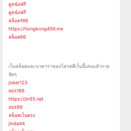
ดูหนังฟรี
ดูหนังฟรี
สล็อต168
https://hongkong456.me
สล็อต66
เว็บสล็อตและบาคาร่าของโครตดีเว็บนี้เล่นแล้วรวย
จัดๆ
joker123
slot168
https://jin55.net
slot99
สล็อตเว็บตรง
jinda44