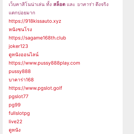
เว็บคาสิโนน่าเล่น ทั้ง
สล็อต
และ
บาคาร่า
ตึงจริง
แตกบ่อยมาก
https://918kissauto.xyz
หนังชนโรง
https://sagame168th.club
joker123
ดูหนังออนไลน์
https://www.pussy888play.com
pussy888
บาคาร่า168
https://www.pgslot.golf
pgslot77
pg99
fullslotpg
live22
ดูหนัง