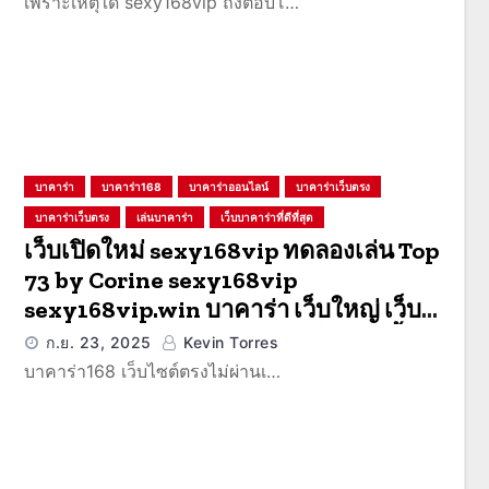
เพราะเหตุใด sexy168vip ถึงตอบโ…
บาคาร่า
บาคาร่า168
บาคาร่าออนไลน์
บาคาร่าเว็บตรง
บาคาร่าเว็บตรง
เล่นบาคาร่า
เว็บบาคาร่าที่ดีที่สุด
เว็บเปิดใหม่ sexy168vip ทดลองเล่น Top
73 by Corine sexy168vip
sexy168vip.win บาคาร่า เว็บใหญ่ เว็บ
บาคาร่า อันดับ 1 ฝากถอนออโต้ ไม่มีขั้น
ก.ย. 23, 2025
Kevin Torres
ต่ำ เล่นแล้วแตกจริง 31 กันยายน 68 พนัน
บาคาร่า168 เว็บไซต์ตรงไม่ผ่านเ…