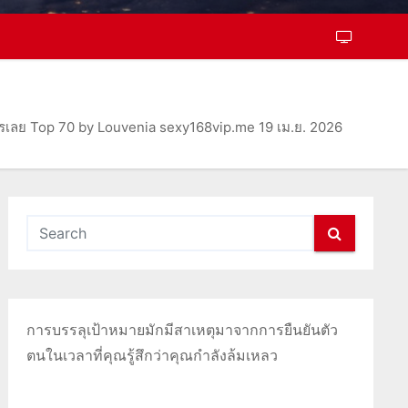
ัครเลย Top 70 by Louvenia sexy168vip.me 19 เม.ย. 2026
การบรรลุเป้าหมายมักมีสาเหตุมาจากการยืนยันตัว
ตนในเวลาที่คุณรู้สึกว่าคุณกำลังล้มเหลว