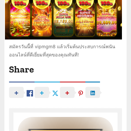
สมัครวันนี้ที่ vipmgm8 แล้วเริ่มต้นประสบการณ์พนัน
ออนไลน์ที่ดีเยี่ยมที่สุดของคุณทันที!
Share