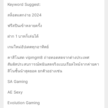
Keyword Suggest:
สล็อตแตกง่าย 2024
ฟรีสปินเข้าหลายครั้ง
ฝาก 1 บาทก็เล่นได้
เกมใหม่อัปเดตทุกอาทิตย์
คาสิโนสด vipmgm8 ถ่ายทอดสดจากต่างประเทศ
สัมผัสประสบการณ์พนันสดจริงแบบเรียลไทม์จากค่ายคา
สิโนชั้นนำสุดยอด ยกตัวอย่างเช่น
SA Gaming
AE Sexy
Evolution Gaming