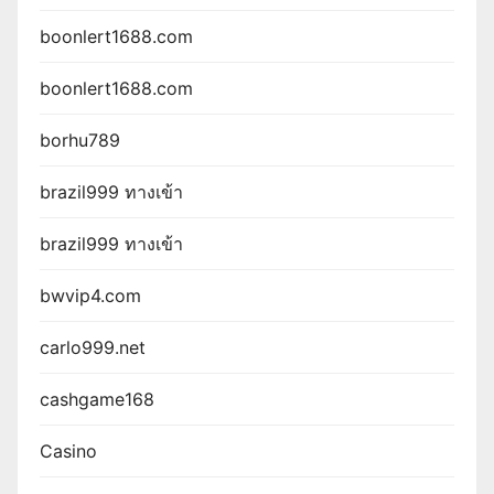
boonlert1688.com
boonlert1688.com
borhu789
brazil999 ทางเข้า
brazil999 ทางเข้า
bwvip4.com
carlo999.net
cashgame168
Casino