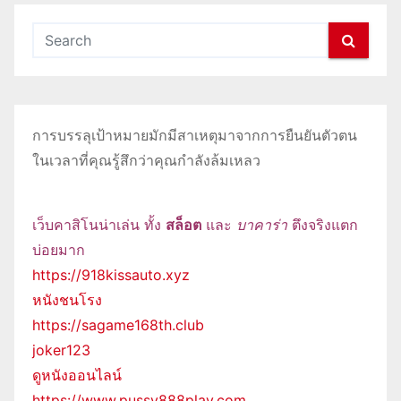
การบรรลุเป้าหมายมักมีสาเหตุมาจากการยืนยันตัวตน
ในเวลาที่คุณรู้สึกว่าคุณกำลังล้มเหลว
เว็บคาสิโนน่าเล่น ทั้ง
สล็อต
และ
บาคาร่า
ตึงจริงแตก
บ่อยมาก
https://918kissauto.xyz
หนังชนโรง
https://sagame168th.club
joker123
ดูหนังออนไลน์
https://www.pussy888play.com