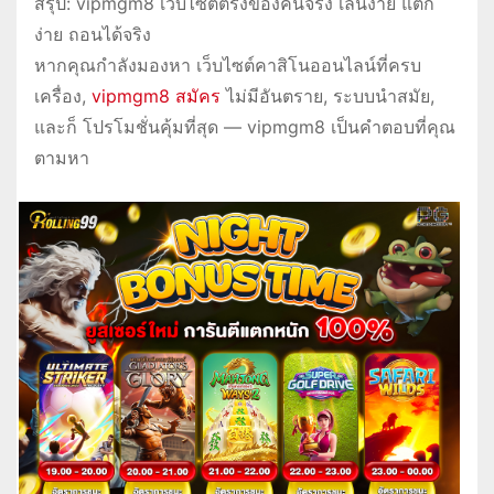
สรุป: vipmgm8 เว็บไซต์ตรงของคนจริง เล่นง่าย แตก
ง่าย ถอนได้จริง
หากคุณกำลังมองหา เว็บไซต์คาสิโนออนไลน์ที่ครบ
เครื่อง,
vipmgm8 สมัคร
ไม่มีอันตราย, ระบบนำสมัย,
และก็ โปรโมชั่นคุ้มที่สุด — vipmgm8 เป็นคำตอบที่คุณ
ตามหา