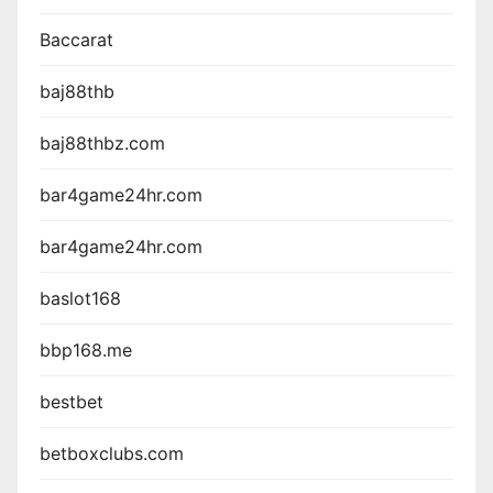
Baccarat
baj88thb
baj88thbz.com
bar4game24hr.com
bar4game24hr.com
baslot168
bbp168.me
bestbet
betboxclubs.com