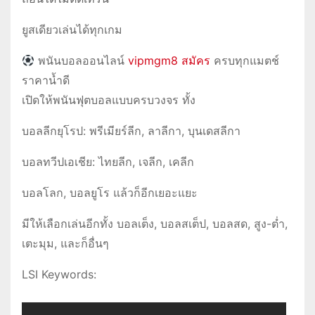
ยูสเดียวเล่นได้ทุกเกม
พนันบอลออนไลน์
vipmgm8 สมัคร
ครบทุกแมตช์
ราคาน้ำดี
เปิดให้พนันฟุตบอลแบบครบวงจร ทั้ง
บอลลีกยุโรป: พรีเมียร์ลีก, ลาลีกา, บุนเดสลีกา
บอลทวีปเอเชีย: ไทยลีก, เจลีก, เคลีก
บอลโลก, บอลยูโร แล้วก็อีกเยอะแยะ
มีให้เลือกเล่นอีกทั้ง บอลเต็ง, บอลสเต็ป, บอลสด, สูง-ต่ำ,
เตะมุม, และก็อื่นๆ
LSI Keywords: