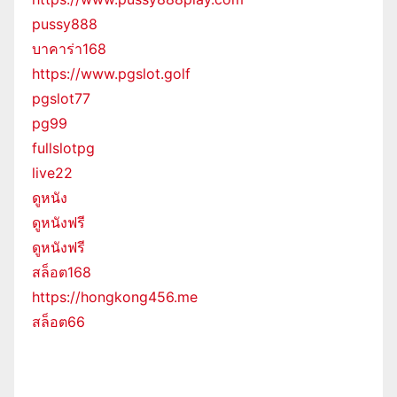
pussy888
บาคาร่า168
https://www.pgslot.golf
pgslot77
pg99
fullslotpg
live22
ดูหนัง
ดูหนังฟรี
ดูหนังฟรี
สล็อต168
https://hongkong456.me
สล็อต66