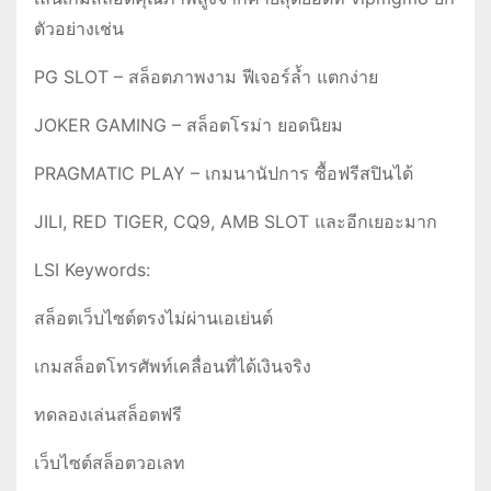
ตัวอย่างเช่น
PG SLOT – สล็อตภาพงาม ฟีเจอร์ล้ำ แตกง่าย
JOKER GAMING – สล็อตโรม่า ยอดนิยม
PRAGMATIC PLAY – เกมนานัปการ ซื้อฟรีสปินได้
JILI, RED TIGER, CQ9, AMB SLOT และอีกเยอะมาก
LSI Keywords:
สล็อตเว็บไซต์ตรงไม่ผ่านเอเย่นต์
เกมสล็อตโทรศัพท์เคลื่อนที่ได้เงินจริง
ทดลองเล่นสล็อตฟรี
เว็บไซต์สล็อตวอเลท