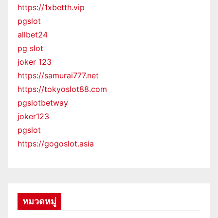
https://1xbetth.vip
pgslot
allbet24
pg slot
joker 123
https://samurai777.net
https://tokyoslot88.com
pgslotbetway
joker123
pgslot
https://gogoslot.asia
หมวดหมู่