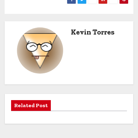
Kevin Torres
Related Post