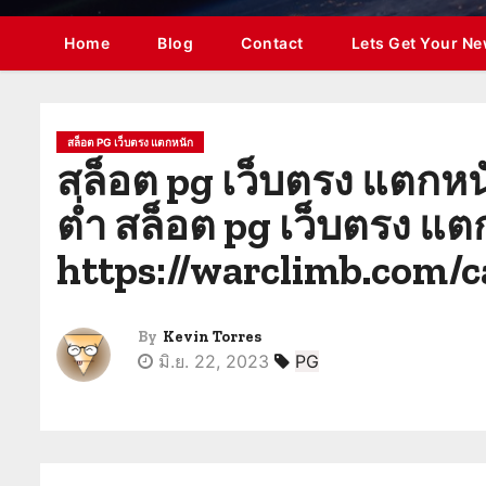
Home
Blog
Contact
Lets Get Your Ne
สล็อต PG เว็บตรง แตกหนัก
สล็อต pg เว็บตรง แตกหนั
ต่ำ สล็อต pg เว็บตรง แต
https://warclimb.com/c
By
Kevin Torres
มิ.ย. 22, 2023
PG