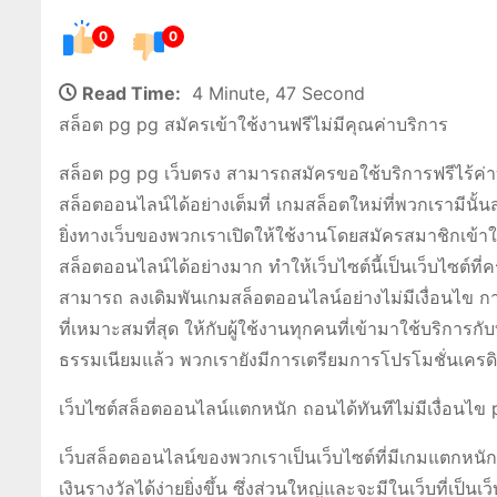
0
0
Read Time:
4 Minute, 47 Second
สล็อต pg pg สมัครเข้าใช้งานฟรีไม่มีคุณค่าบริการ
สล็อต pg pg เว็บตรง สามารถสมัครขอใช้บริการฟรีไร้ค่าบร
สล็อตออนไลน์ได้อย่างเต็มที่ เกมสล็อตใหม่ที่พวกเรามีนั้นส
ยิ่งทางเว็บของพวกเราเปิดให้ใช้งานโดยสมัครสมาชิกเข้าใช
สล็อตออนไลน์ได้อย่างมาก ทำให้เว็บไซต์นี้เป็นเว็บไซต์ที่ค
สามารถ ลงเดิมพันเกมสล็อตออนไลน์อย่างไม่มีเงื่อนไข การ
ที่เหมาะสมที่สุด ให้กับผู้ใช้งานทุกคนที่เข้ามาใช้บริกา
ธรรมเนียมแล้ว พวกเรายังมีการเตรียมการโปรโมชั่นเครดิตฟ
เว็บไซต์สล็อตออนไลน์แตกหนัก ถอนได้ทันทีไม่มีเงื่อนไข 
เว็บสล็อตออนไลน์ของพวกเราเป็นเว็บไซต์ที่มีเกมแตกหนัก ซ
เงินรางวัลได้ง่ายยิ่งขึ้น ซึ่งส่วนใหญ่และจะมีในเว็บที่เป็นเ