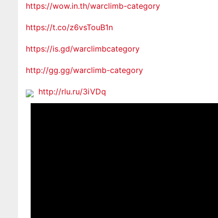
https://wow.in.th/warclimb-category
https://t.co/z6vsTouB1n
https://is.gd/warclimbcategory
http://gg.gg/warclimb-category
http://rlu.ru/3iVDq