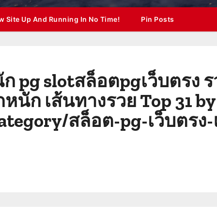
w Site Up And Running In No Time!
Pin Posts
ก pg slotสล็อตpgเว็บตรง รวม
กหนัก เส้นทางรวย Top 31 by
ategory/สล็อต-pg-เว็บตรง-