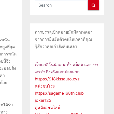
การบรรลุเป้าหมายมักมีสาเหตุมา
จากการยืนยันตัวตนในเวลาที่คุณ
ารพนัน
รู้สึกว่าคุณกำลังล้มเหลว
สูงที่สุด
กมการพนัน
นี้จึง
เว็บคาสิโนน่าเล่น ทั้ง
สล็อต
และ
บา
จะมอบสิ่ง
คาร่า
ตึงจริงแตกบ่อยมาก
ค่า
https://918kissauto.xyz
ด้วย
หนังชนโรง
https://sagame168th.club
joker123
ถได้รับ
ดูหนังออนไลน์
่งทาง