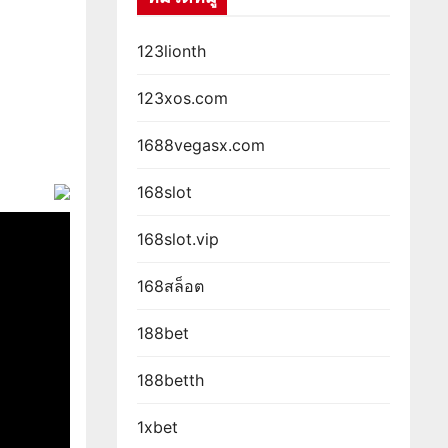
123lionth
123xos.com
1688vegasx.com
168slot
168slot.vip
168สล็อต
188bet
188betth
1xbet