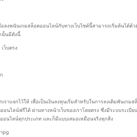
อลงพนันเกมสล็อตออนไลน์กับทางเว็บไซต์นี้สามารถเริ่มต้นได้ด้
้นมีดังนี้
 เว็บตรง
าก
วกเราแจกไว้ให้ เพื่อเป็นเงินลงทุนเริ่มสำหรับในการลงเดิมพันเกมส
อนไลน์ฟรีได้ ผ่านทางหน้าเว็บของเราโดยตรง ซึ่งมีระบบระเบียบท
ตออนไลน์ทุกประเภท และก็มีแบบเสมอเหมือนจริงทุกสิ่ง
ลาpg