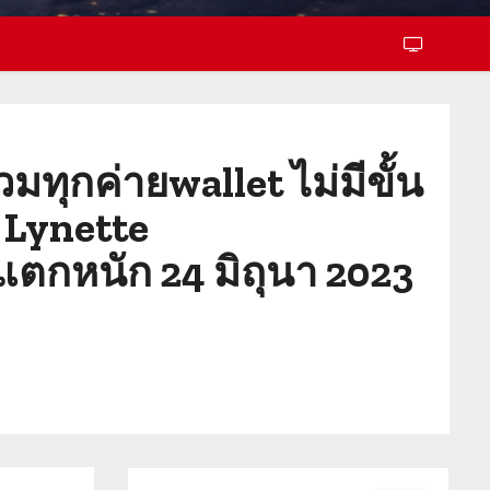
ทุกค่ายwallet ไม่มีขั้น
 Lynette
แตกหนัก 24 มิถุนา 2023