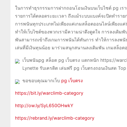
ในการทำธุรกรรมการฝากถอนโอนเงินบนเว็บไซต์ pg เราเปิ
รายการได้ตลอดระยะเวลา ถึงแม้ระบบแบงค์จะปิดทำรายกา
การพนันทุกประเภทไม่เพียงแค่เกมสล็อตออนไลน์เพียงแค่นั้น
ทำให้เว็บไซต์ของพวกเรามีความน่าดึงดูดใจ การลงเดิมพ
พันสามารถเข้าถึงเกมการพนันได้ทันการ ทำให้การลงพนันเก
เล่นที่มีเงินทุนน้อย มาร่วมสนุกสนานลงเดิมพัน เกมสล็อตออ
เว็บพนันpg สล็อต pg เว็บตรง แตกหนัก https://wa
Lynette รับเครดิต เล่นฟรี pg เว็บตรงถอนเงินสด Top
ขอขอบคุณมากเว็บ
pg เว็บตรง
https://bit.ly/warclimb-category
http://ow.ly/SyL650OHwkY
https://rebrand.ly/warclimb-category