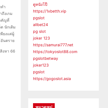
ดูหนังโป๊
ถทำ
https://1xbetth.vip
าถึงเกม
pgslot
คัญที่
allbet24
ต นักเดิม
pg slot
ยงแค่ผู้
joker 123
มีอันตราย
https://samurai777.net
สิงหา 66
https://tokyoslot88.com
pgslotbetway
joker123
pgslot
https://gogoslot.asia
หมวดหมู่