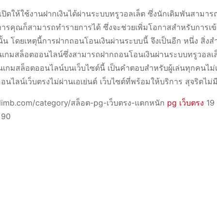
ดให้ใช้งานฝากเงินได้ผ่านระบบทรูวอลเล็ต ซึ่งนักเดิมพันสามาร
รคุณก็สามารถทำรายการได้ ซึ่งจะช่วยเพิ่มโอกาสสำหรับการเข้
 โดยเหตุนี้การฝากถอนโอนเงินผ่านระบบนี้ จึงเป็นอีก หนึ่ง สิ่งสำ
ันเกมสล็อตออนไลน์ซึ่งสามารถฝากถอนโอนเงินผ่านระบบทรูวอลเล็
มสล็อตออนไลน์บนเว็บไซต์นี้ เป็นคำตอบสำหรับผู้เล่นทุกคนไม่เพี
นไลน์เว็บตรงไม่ผ่านเอเย่นต์ เว็บไซต์ที่พร้อมให้บริการ สุจริตไม่
rclimb.com/category/สล็อต-pg-เว็บตรง-แตกหนัก
pg เว็บตรง
19 
 90