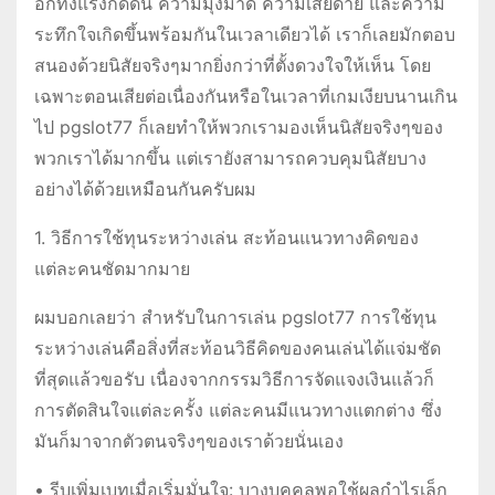
อีกทั้งแรงกดดัน ความมุ่งมาด ความเสียดาย และความ
ระทึกใจเกิดขึ้นพร้อมกันในเวลาเดียวได้ เราก็เลยมักตอบ
สนองด้วยนิสัยจริงๆมากยิ่งกว่าที่ตั้งดวงใจให้เห็น โดย
เฉพาะตอนเสียต่อเนื่องกันหรือในเวลาที่เกมเงียบนานเกิน
ไป pgslot77 ก็เลยทำให้พวกเรามองเห็นนิสัยจริงๆของ
พวกเราได้มากขึ้น แต่เรายังสามารถควบคุมนิสัยบาง
อย่างได้ด้วยเหมือนกันครับผม
1. วิธีการใช้ทุนระหว่างเล่น สะท้อนแนวทางคิดของ
แต่ละคนชัดมากมาย
ผมบอกเลยว่า สำหรับในการเล่น pgslot77 การใช้ทุน
ระหว่างเล่นคือสิ่งที่สะท้อนวิธีคิดของคนเล่นได้แจ่มชัด
ที่สุดแล้วขอรับ เนื่องจากกรรมวิธีการจัดแจงเงินแล้วก็
การตัดสินใจแต่ละครั้ง แต่ละคนมีแนวทางแตกต่าง ซึ่ง
มันก็มาจากตัวตนจริงๆของเราด้วยนั่นเอง
• รีบเพิ่มเบทเมื่อเริ่มมั่นใจ: บางบุคคลพอใช้ผลกำไรเล็ก