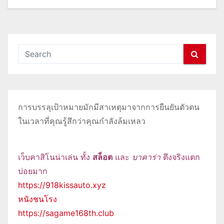
การบรรลุเป้าหมายมักมีสาเหตุมาจากการยืนยันตัวตน
ในเวลาที่คุณรู้สึกว่าคุณกำลังล้มเหลว
เว็บคาสิโนน่าเล่น ทั้ง
สล็อต
และ
บาคาร่า
ตึงจริงแตก
บ่อยมาก
https://918kissauto.xyz
หนังชนโรง
https://sagame168th.club