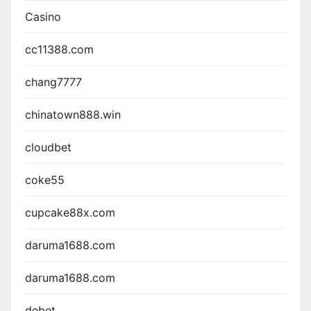
Casino
cc11388.com
chang7777
chinatown888.win
cloudbet
coke55
cupcake88x.com
daruma1688.com
daruma1688.com
debet