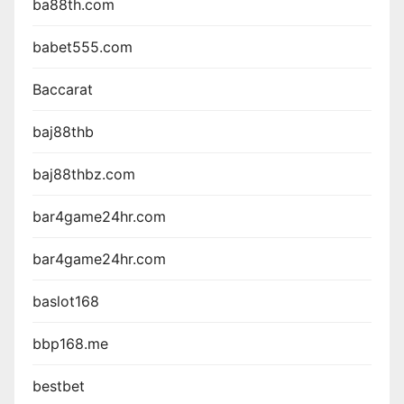
ba88th.com
babet555.com
Baccarat
baj88thb
baj88thbz.com
bar4game24hr.com
bar4game24hr.com
baslot168
bbp168.me
bestbet