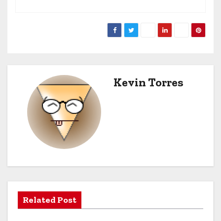
Kevin Torres
Related Post