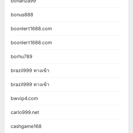
bonanza99
bonus888
boonlert1688.com
boonlert1688.com
borhu789
brazil999 ทางเข้า
brazil999 ทางเข้า
bwvip4.com
carlo999.net
cashgame168