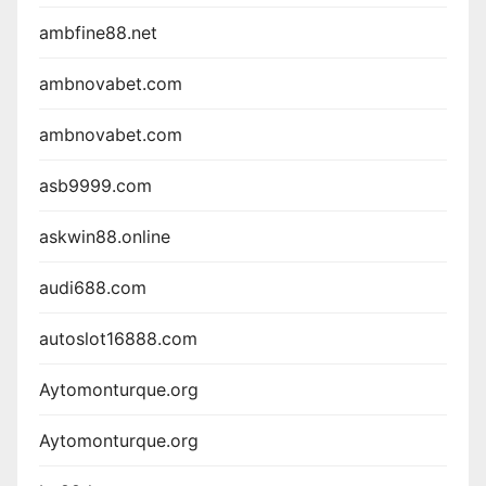
ambfine88.net
ambnovabet.com
ambnovabet.com
asb9999.com
askwin88.online
audi688.com
autoslot16888.com
Aytomonturque.org
Aytomonturque.org