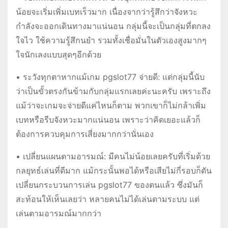
น้อยจะเริ่มเพิ่มเบทเร็วมาก เนื่องจากว่ารู้สึกว่าจังหวะ
กำลังจะออกเดินทางมาแน่นอน กลุ่มนี้จะเป็นกลุ่มที่ตกลง
ใจไว ใช้ความรู้สึกนยำ รวมทั้งเชื่อมั่นในตัวเองสูงมากๆ
ใจนักเลงแบบสุดๆอีกด้วย
• ระวังทุกตาหากแม้เกม pgslot77 จ่ายดี: แต่กลุ่มนี้นับ
ว่าเป็นขั้วตรงกันข้ามกับกลุ่มแรกเลยค่ะนะครับ เพราะถึง
แม้ว่าจะเกมจะจ่ายดีแค่ไหนก็ตาม พวกเขาก็ไม่กล้าเพิ่ม
เบทหรือรีบจังหวะมากแน่นอน เพราะว่าคิดเยอะแล้วก็
ต้องการควบคุมการเสี่ยงมากกว่านั่นเอง
• เปลี่ยนแผนตามอารมณ์: มีคนไม่น้อยเลยครับที่เริ่มด้วย
กลยุทธ์เล่นที่ดีมาก แม้กระนั้นพอได้หรือเสียไม่กี่รอบก็ดัน
เปลี่ยนกระบวนการเล่น pgslot77 ของตนแล้ว ซึ่งมันก็
สะท้อนให้เห็นเลยว่า หลายคนไม่ได้เล่นตามระบบ แต่
เล่นตามอารมณ์มากกว่า