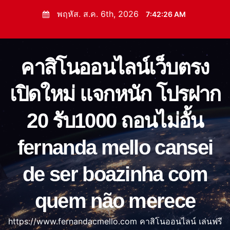
S
พฤหัส. ส.ค. 6th, 2026
7:42:27 AM
k
i
p
คาสิโนออนไลน์เว็บตรง
t
o
เปิดใหม่ แจกหนัก โปรฝาก
c
o
20 รับ1000 ถอนไม่อั้น
n
t
fernanda mello cansei
e
n
de ser boazinha com
t
quem não merece
https://www.fernandacmello.com คาสิโนออนไลน์ เล่นฟรี