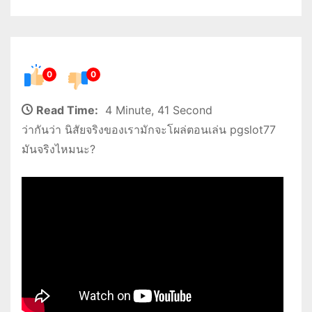
0
0
Read Time:
4 Minute, 41 Second
ว่ากันว่า นิสัยจริงของเรามักจะโผล่ตอนเล่น pgslot77
มันจริงไหมนะ?