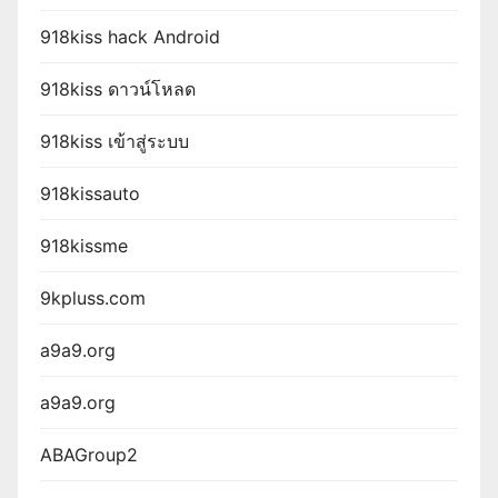
918kiss hack Android
918kiss ดาวน์โหลด
918kiss เข้าสู่ระบบ
918kissauto
918kissme
9kpluss.com
a9a9.org
a9a9.org
ABAGroup2