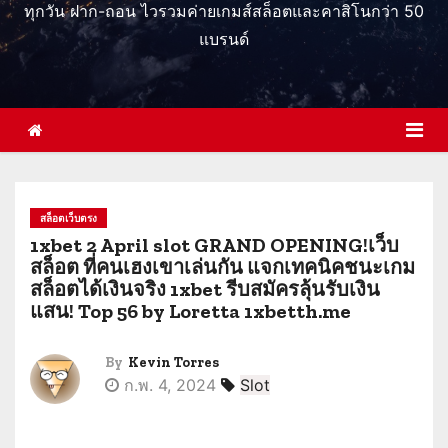
ทุกวัน ฝาก-ถอน ไวรวมค่ายเกมส์สล็อตและคาสิโนกว่า 50
แบรนด์
สล็อตเว็บตรง
1xbet 2 April slot GRAND OPENING!เว็บ
สล็อต ที่คนเฮงเขาเล่นกัน แจกเทคนิคชนะเกม
สล็อตได้เงินจริง 1xbet รีบสมัครลุ้นรับเงิน
แสน! Top 56 by Loretta 1xbetth.me
By
Kevin Torres
ก.พ. 4, 2024
Slot