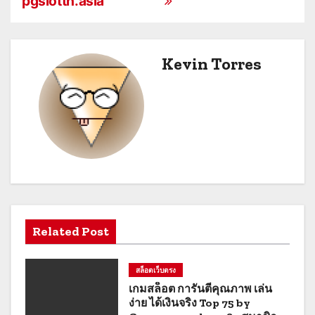
pgslotth.asia
ว
เ
รื่
Kevin Torres
อ
ง
Related Post
สล็อตเว็บตรง
เกมสล็อต การันตีคุณภาพ เล่น
ง่าย ได้เงินจริง Top 75 by