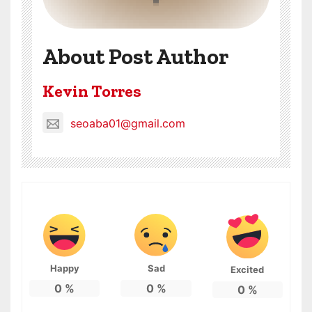
About Post Author
Kevin Torres
seoaba01@gmail.com
Happy
Sad
Excited
0
%
0
%
0
%