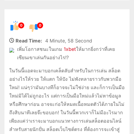
0
0
Read Time:
4 Minute, 58 Second
เพิ่มโอกาสชนะในเกม
1xbet
ให้มากยิ่งกว่าที่เคย
เซียนเขาเล่นกันอย่างไร!?
ในวันนี้แอดจะมาบอกเคล็ดลับสำหรับในการเล่น สล็อต
อย่างไรให้รวย ให้แตก ให้ปัง ไม่พังทลายราวกับพวกมือ
ใหม่! แน่ๆว่ามันบางทีก็อาจจะไม่ใช่ง่าย และก็การเป็นมือ
ใหม่มิได้ไม่ถูกอะไร แต่การเป็นมือใหม่แล้วไม่หาข้อมูล
หรือศึกษาก่อน อาจจะก่อให้หมดเนื้อหมดตัวได้ภายในไม่
ถึงสิบนาทีเลยจ๊ะขอบอก! ในวันนี้พวกเราก็ไม่มีอะไรมาก
เพียงแค่ว่าเราจะมาบอกแนวทางการเล่นสล็อตออนไลน์
สำหรับสายนักปั่น สล็อตเว็บไซต์ตรง ที่ต้องการจะเข้าสู่