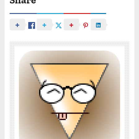
Share