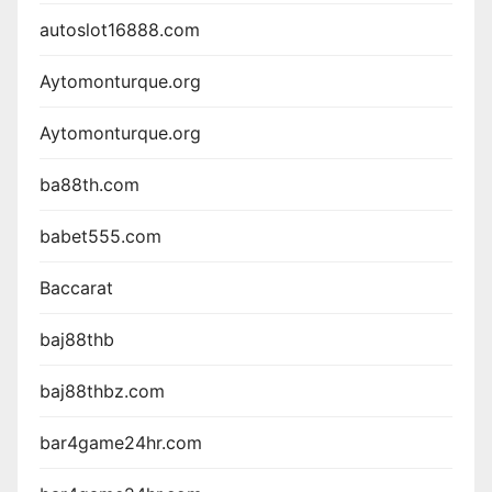
autoslot16888.com
Aytomonturque.org
Aytomonturque.org
ba88th.com
babet555.com
Baccarat
baj88thb
baj88thbz.com
bar4game24hr.com