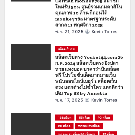
German monkey789 สมาชิก
ใหม่รับ 50% ศูนย์รวมเกมคาสิโน
คุณภาพ 10 ล้าน ก็ถอนได้
monkey789 มาตรฐานระดับ
สากล 11 พฤศจิกา 2025
พ.ย. 21, 2025
Kevin Torres
สล็อตเว็บตรง
สล็อตเว็บตรง Youbet44.com 26
ก.ค. 2024 สล็อตเว็บตรง ยิงปลา
หวย แทงบอล บาคาร่าปั่นสล็อต
ฟรี โปรโมชั่นเด็ดมากมายเว็บ
พนันออนไลน์เบอร์ 1 สล็อตเว็บ
ตรง แตกต่างไม่ซ้ำใคร แตกดีกว่า
เดิม Top 88 by Annetta
พ.ค. 17, 2025
Kevin Torres
168สล็อต
55สล็อต
PG สล็อต
PG สล็อต
ทดลองเล่นสล็อต
ทดลองเล่นสล็อต PG เว็บตรง
พีจีสล็อต