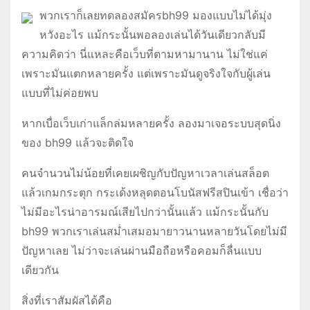
พวกเราก็เลยทดลองสมัครbh99 มองแบบไม่ได้มุ่ง
หวังอะไร แม้กระนั้นพอลองเล่นได้วันเดียวกลับมี
ความคิดว่า นี่แหละคือเว็บที่ตามหามานาน ไม่ใช่แค่
เพราะมันแตกหลายครั้ง แต่เพราะมันดูจริงใจกับผู้เล่น
แบบที่ไม่ค่อยพบ
หากเบื่อเว็บเก่าแล็กล่มหลายครั้ง ลองมาเจอระบบสุดนิ่ง
ของ bh99 แล้วจะติดใจ
คนจำนวนไม่น้อยที่เคยเผชิญกับปัญหาเวลาเล่นสล็อต
แล้วเกมกระตุก กระเด้งหลุดตอนโบนัสฟรีสปินเข้า เชื่อว่า
ไม่มีอะไรน่าอารมณ์เสียไปกว่านั้นแล้ว แม้กระนั้นกับ
bh99 พวกเราเล่นสม่ำเสมอมายาวนานหลายวันโดยไม่มี
ปัญหาเลย ไม่ว่าจะเล่นผ่านมือถือหรือคอมก็ลื่นแบบ
เดียวกัน
สิ่งที่เราสัมผัสได้คือ