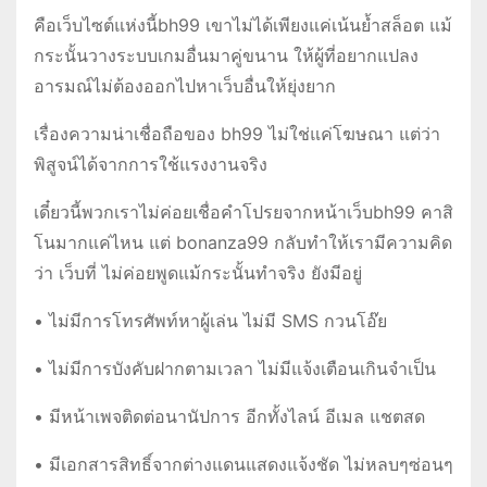
คือเว็บไซต์แห่งนี้bh99 เขาไม่ได้เพียงแค่เน้นย้ำสล็อต แม้
กระนั้นวางระบบเกมอื่นมาคู่ขนาน ให้ผู้ที่อยากแปลง
อารมณ์ไม่ต้องออกไปหาเว็บอื่นให้ยุ่งยาก
เรื่องความน่าเชื่อถือของ bh99 ไม่ใช่แค่โฆษณา แต่ว่า
พิสูจน์ได้จากการใช้แรงงานจริง
เดี๋ยวนี้พวกเราไม่ค่อยเชื่อคำโปรยจากหน้าเว็บbh99 คาสิ
โนมากแค่ไหน แต่ bonanza99 กลับทำให้เรามีความคิด
ว่า เว็บที่ ไม่ค่อยพูดแม้กระนั้นทำจริง ยังมีอยู่
• ไม่มีการโทรศัพท์หาผู้เล่น ไม่มี SMS กวนโอ๊ย
• ไม่มีการบังคับฝากตามเวลา ไม่มีแจ้งเตือนเกินจำเป็น
• มีหน้าเพจติดต่อนานัปการ อีกทั้งไลน์ อีเมล แชตสด
• มีเอกสารสิทธิ์จากต่างแดนแสดงแจ้งชัด ไม่หลบๆซ่อนๆ