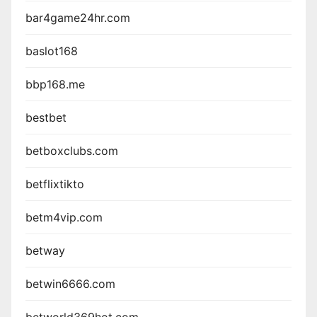
bar4game24hr.com
baslot168
bbp168.me
bestbet
betboxclubs.com
betflixtikto
betm4vip.com
betway
betwin6666.com