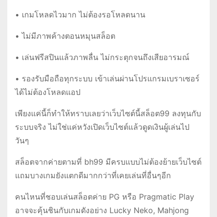
• เกมโหลดไวมาก ไม่ต้องรอโหลดนาน
• ไม่มีภาพค้างตอนหมุนสล็อต
• เล่นฟรีสปินแล้วภาพลื่น ไม่กระตุกจนถึงเสียอารมณ์
• รองรับมือถือทุกระบบ เข้าเล่นผ่านโปรแกรมเบราเซอร์
ได้ไม่ต้องโหลดแอป
เพียงแค่นี้ก็ทำให้ทราบเลยว่าเว็บไซต์นี้สล็อต99 ลงทุนกับ
ระบบจริง ไม่ใช่แค่หวังเปิดเว็บไซต์แล้วดูดเงินผู้เล่นไป
วันๆ
สล็อตจากค่ายตามที่ bh99 มีครบแบบไม่ต้องย้ายเว็บไซต์
แถมบางเกมยังแตกดีมากกว่าที่เคยเล่นที่อื่นๆอีก
คนไหนที่ชอบเล่นสล็อตค่าย PG หรือ Pragmatic Play
อาจจะคุ้นชินกับเกมดังอย่าง Lucky Neko, Mahjong