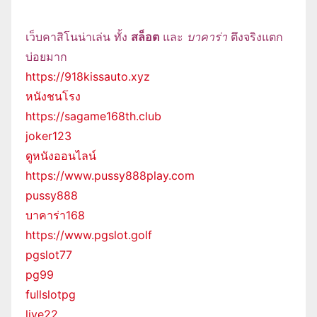
เว็บคาสิโนน่าเล่น ทั้ง
สล็อต
และ
บาคาร่า
ตึงจริงแตก
บ่อยมาก
https://918kissauto.xyz
หนังชนโรง
https://sagame168th.club
joker123
ดูหนังออนไลน์
https://www.pussy888play.com
pussy888
บาคาร่า168
https://www.pgslot.golf
pgslot77
pg99
fullslotpg
live22