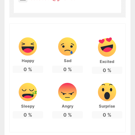
Happy
Sad
Excited
0
%
0
%
0
%
Sleepy
Angry
Surprise
0
%
0
%
0
%