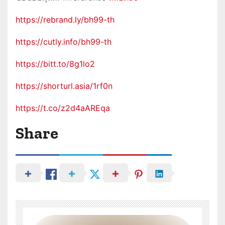
https://rebrand.ly/bh99-th
https://cutly.info/bh99-th
https://bitt.to/8g1lo2
https://shorturl.asia/1rf0n
https://t.co/z2d4aAREqa
Share