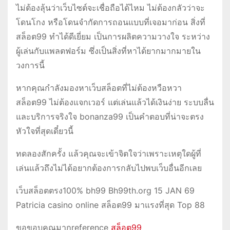
ไม่ต้องลุ้นว่าเว็บไซต์จะเชื่อถือได้ไหม ไม่ต้องกลัวว่าจะ
โดนโกง หรือโดนจำกัดการถอนแบบที่เจอมาก่อน สิ่งที่
สล็อต99 ทำได้ดีเยี่ยม เป็นการผลิตความวางใจ ระหว่าง
ผู้เล่นกับแพลตฟอร์ม ซึ่งเป็นสิ่งที่หาได้ยากมากมายใน
วงการนี้
หากคุณกำลังมองหาเว็บสล็อตที่ไม่ต้องหวือหวา
สล็อต99 ไม่ต้องแจกเวอร์ แต่เล่นแล้วได้เงินง่าย ระบบลื่น
และบริการจริงใจ bonanza99 เป็นคำตอบที่น่าจะตรง
หัวใจที่สุดเดี๋ยวนี้
ทดลองสักครั้ง แล้วคุณจะเข้าจิตใจว่าเพราะเหตุใดผู้ที่
เล่นแล้วถึงไม่ได้อยากต้องการกลับไปพบเว็บอื่นอีกเลย
เว็บสล็อตตรง100% bh99 Bh99th.org 15 JAN 69
Patricia casino online สล็อต99 มาแรงที่สุด Top 88
ขอขอบคุณมากreference
สล็อต99