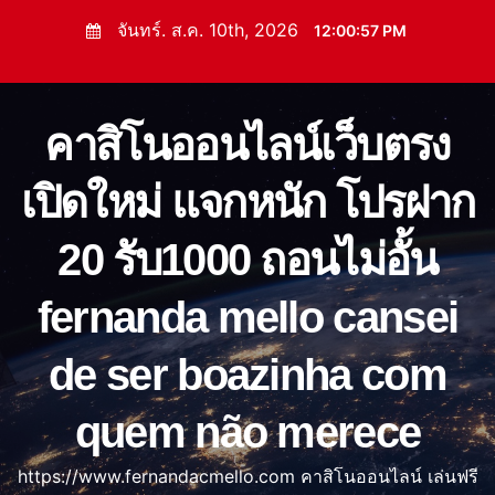
S
จันทร์. ส.ค. 10th, 2026
12:00:58 PM
k
i
p
คาสิโนออนไลน์เว็บตรง
t
o
เปิดใหม่ แจกหนัก โปรฝาก
c
o
20 รับ1000 ถอนไม่อั้น
n
t
fernanda mello cansei
e
n
de ser boazinha com
t
quem não merece
https://www.fernandacmello.com คาสิโนออนไลน์ เล่นฟรี