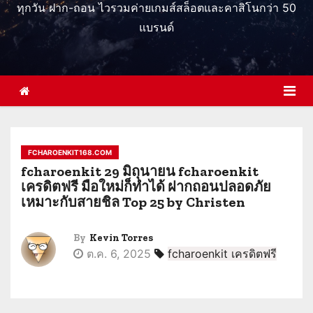
ทุกวัน ฝาก-ถอน ไวรวมค่ายเกมส์สล็อตและคาสิโนกว่า 50
แบรนด์
FCHAROENKIT168.COM
fcharoenkit 29 มิถุนายน fcharoenkit
เครดิตฟรี มือใหม่ก็ทำได้ ฝากถอนปลอดภัย
เหมาะกับสายชิล Top 25 by Christen
By
Kevin Torres
ต.ค. 6, 2025
fcharoenkit เครดิตฟรี