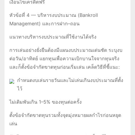
เงื่อนไขเครดิตฟรี
หัวข้อที่ 4 — บริหารงบประมาณ (Bankroll
Management) และการฝาก–ถอน
แนวทางบริหารงบประมาณที่ใช้งานได้จริง
การเล่นอย่างยั่งยืนต้องมีแผนงบประมาณเด่นชัด ระบุงบ
ต่อวัน/อาทิตย์ แยกทุนเพื่อความเบิกบานใจจากทุนจริง
และก็ตั้งข้อจำกัดขาดทุนก่อนเริ่มเล่น เคล็ดวิธีที่ชี้แนะ:
กำหนดงบเล่นรายวันและไม่เล่นเกินงบประมาณที่ตั้ง
ไว้
ไม่เดิมพันเกิน 1–5% ของทุนต่อครั้ง
ตั้งข้อจำกัดขาดทุนรวมทั้งจุดมุ่งหมายผลกำไรก่อนหยุด
เล่น