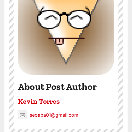
About Post Author
Kevin Torres
seoaba01@gmail.com