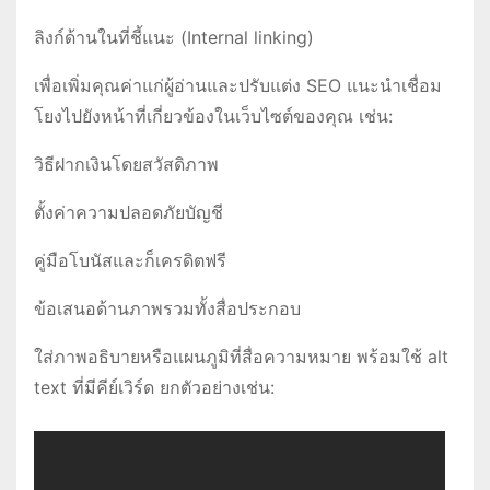
ลิงก์ด้านในที่ชี้แนะ (Internal linking)
เพื่อเพิ่มคุณค่าแก่ผู้อ่านและปรับแต่ง SEO แนะนำเชื่อม
โยงไปยังหน้าที่เกี่ยวข้องในเว็บไซต์ของคุณ เช่น:
วิธีฝากเงินโดยสวัสดิภาพ
ตั้งค่าความปลอดภัยบัญชี
คู่มือโบนัสและก็เครดิตฟรี
ข้อเสนอด้านภาพรวมทั้งสื่อประกอบ
ใส่ภาพอธิบายหรือแผนภูมิที่สื่อความหมาย พร้อมใช้ alt
text ที่มีคีย์เวิร์ด ยกตัวอย่างเช่น: