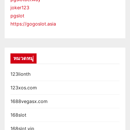
joker123
pgslot
https://gogoslot.asia
หมวดหมู่
123lionth
123xos.com
1688vegasx.com
168slot
168slot.vip