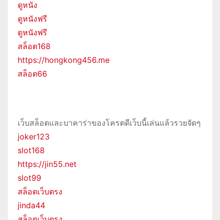
ดูหนัง
ดูหนังฟรี
ดูหนังฟรี
สล็อต168
https://hongkong456.me
สล็อต66
เว็บสล็อตและบาคาร่าของโครตดีเว็บนี้เล่นแล้วรวยจัดๆ
joker123
slot168
https://jin55.net
slot99
สล็อตเว็บตรง
jinda44
สล็อตเว็บตรง