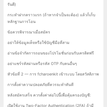
รันตี)
กระทำฝากคราวแรก (ถ้าหากจำเป็นจะต้อง) แล้วก็เก็บ
หลักฐานการโอน
ข้อควรพิจารณาเมื่อสมัคร
อย่าให้ข้อมูลเท็จหรือใช้บัญชีมือที่สาม
อ่านข้อจำกัดการถอนของโปรโมชั่นก่อนรับเครดิตฟรี
อย่าแชร์รหัสผ่านหรือรหัส OTP กับคนอื่นๆ
หัวข้อที่ 2 — การ fcharoenkit เข้าระบบ โดยสวัสดิภาพ
การตั้งค่าความปลอดภัยที่ควรจะทำทันที
หลังสมัครเสร็จ ควรตั้งค่าต่อไปนี้เพื่อคุ้มครองบัญชี:
เปิดใช้งาน Two-Factor Authentication (2FA) ถ้ามี