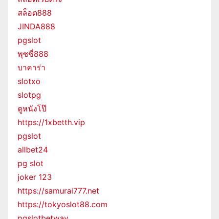
สล็อต888
JINDA888
pgslot
พุซซี่888
บาคาร่า
slotxo
slotpg
ดูหนังโป๊
https://1xbetth.vip
pgslot
allbet24
pg slot
joker 123
https://samurai777.net
https://tokyoslot88.com
pgslotbetway