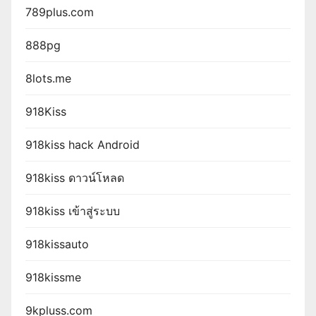
789plus.com
888pg
8lots.me
918Kiss
918kiss hack Android
918kiss ดาวน์โหลด
918kiss เข้าสู่ระบบ
918kissauto
918kissme
9kpluss.com