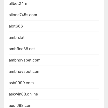
allbet24hr
allone745s.com
alot666
amb slot
ambfine88.net
ambnovabet.com
ambnovabet.com
asb9999.com
askwin88.online
audi688.com