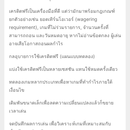
เครดิตฟรีเป็นเครื่องมือที่ดี แต่ว่ามักมาพร้อมกฎเกณฑ์
ยกตัวอย่างเช่น ยอดเทิร์นโอเวอร์ (wagering
requirement), เกมที่ไม่ร่วมรายการ, จำนวนครั้งที่
สามารถถอน และวันหมดอายุ หากไม่อ่านข้อตกลง ผู้เล่น
อาจเสียโอกาสถอนผลกำไร
กลอุบายการใช้เครดิตฟรี (แผนแบบทดลอง)
แบ่งใช้เครดิตฟรีเป็นหลายเซสชัน แทนใช้หมดครั้งเดียว
ทดลองเกมหลากประเภทเพื่อหาเกมที่ทำกำไรภายใต้
เงื่อนไข
เดิมพันขนาดเล็กเพื่อลดความเปลี่ยนแปลงแล้วก็ขยาย
เวลาเล่น
จดบันทึกผลการเล่น เพื่อวิเคราะห์เกมที่เหมาะสมกับ