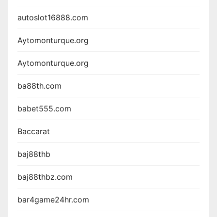
autoslot16888.com
Aytomonturque.org
Aytomonturque.org
ba88th.com
babet555.com
Baccarat
baj88thb
baj88thbz.com
bar4game24hr.com