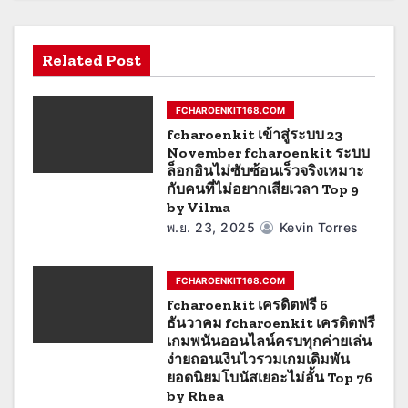
Related Post
FCHAROENKIT168.COM
fcharoenkit เข้าสู่ระบบ 23
November fcharoenkit ระบบ
ล็อกอินไม่ซับซ้อนเร็วจริงเหมาะ
กับคนที่ไม่อยากเสียเวลา Top 9
by Vilma
พ.ย. 23, 2025
Kevin Torres
FCHAROENKIT168.COM
fcharoenkit เครดิตฟรี 6
ธันวาคม fcharoenkit เครดิตฟรี
เกมพนันออนไลน์ครบทุกค่ายเล่น
ง่ายถอนเงินไวรวมเกมเดิมพัน
ยอดนิยมโบนัสเยอะไม่อั้น Top 76
by Rhea