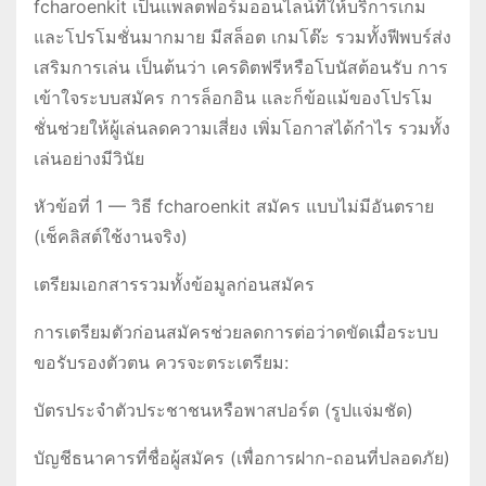
fcharoenkit เป็นแพลตฟอร์มออนไลน์ที่ให้บริการเกม
และโปรโมชั่นมากมาย มีสล็อต เกมโต๊ะ รวมทั้งฟีพบร์ส่ง
เสริมการเล่น เป็นต้นว่า เครดิตฟรีหรือโบนัสต้อนรับ การ
เข้าใจระบบสมัคร การล็อกอิน และก็ข้อแม้ของโปรโม
ชั่นช่วยให้ผู้เล่นลดความเสี่ยง เพิ่มโอกาสได้กำไร รวมทั้ง
เล่นอย่างมีวินัย
หัวข้อที่ 1 — วิธี fcharoenkit สมัคร แบบไม่มีอันตราย
(เช็คลิสต์ใช้งานจริง)
เตรียมเอกสารรวมทั้งข้อมูลก่อนสมัคร
การเตรียมตัวก่อนสมัครช่วยลดการต่อว่าดขัดเมื่อระบบ
ขอรับรองตัวตน ควรจะตระเตรียม:
บัตรประจำตัวประชาชนหรือพาสปอร์ต (รูปแจ่มชัด)
บัญชีธนาคารที่ชื่อผู้สมัคร (เพื่อการฝาก-ถอนที่ปลอดภัย)