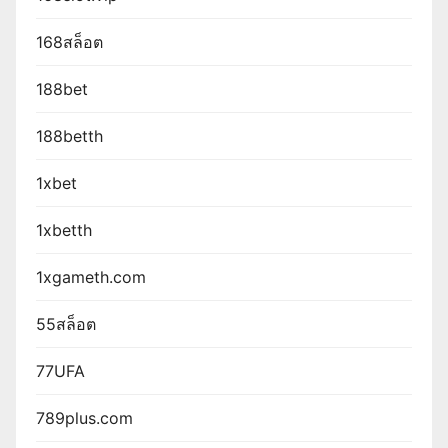
168สล็อต
188bet
188betth
1xbet
1xbetth
1xgameth.com
55สล็อต
77UFA
789plus.com